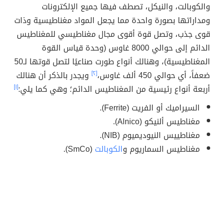
والكوبالت، والنيكل، تصطف فيها جميع الإلكترونات
ومداراتها بصورة واحدة مما يجعل المواد مغناطيسية وذات
قوى جذب، وتصل قوة أقوى مجال مغناطيسي للمغناطيس
الدائم إلى حوالي 8000 غاوس (وحدة قياس القوة
المغناطيسية)، وهنالك أنواع طورت صناعيًا لتصل قوتها لـ50
ضعفاً، أي حوالي 450 ألف غاوس،
[٢]
ويجدر بالذكر أن هنالك
أربعة أنواع رئيسية من المغناطيس الدائم؛ وهي كما يلي:
[١]
السيراميك أو الفريت (Ferrite).
مغناطيس ألنيكو (Alnico).
مغناطييس النيوديميوم (NIB).
مغناطيس السماريوم و
الكوبالت
(SmCo).