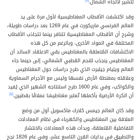
لتشير لاتجاه الشمال.
[٧]
وقد اكتشفت الأقطاب المغناطيسية لأول مرة على يد
العالم الفرنسي ماريكورت في عام 1269 بعد دراسات طويلة،
وشرح أن الأقطاب المغناطيسية تتنافر بينما تتجاذب الأقطاب
المختلفة في المواد الأخرى، وبالرغم من كل هذه
الاكتشافات المُتعلقة بالمغناطيس بقي الاعتقاد السائد أن
المغناطيس ينجذب للنجم القطبي الشمالي، إلى حينما جاء
العالم ويليام جيلبرت الذي طرح دراسات حول المغناطيس
وعلاقته بمغنطة الأرض نفسها وليس مع الأجرام السماوية
والكواكب، وفي عام 1600 طرح استنتاجه الشهير الذي يُفيد
أن الكرة الأرضية بأكملها تُعتبر مغناطيسًا عملاقًا بقطبين.
[٧]
وقد كان العالم جيمس كلارك ماكسويل أول من وضع
العلاقة بين المغناطيس والكهرباء في نظام المعادلات
التفاضلية المُتعلقة، وبدأت هذه المعادلات بالانتشار
والتطبيق في بدايات القرن التاسع عشر، وفي عام 1826 نجح