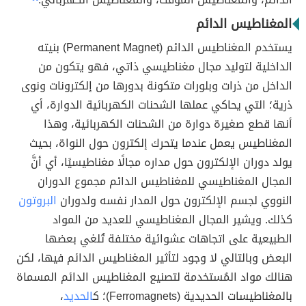
المغناطيس الدائم
يستخدم المغناطيس الدائم (Permanent Magnet) بنيته
الداخلية لتوليد مجال مغناطيسي ذاتي، فهو يتكون من
الداخل من ذرات وبلورات متكونة بدورها من إلكترونات ونوى
ذرية؛ التي يحاكي عملها الشحنات الكهربائية الدوارة، أي
أنها قطع صغيرة دوارة من الشحنات الكهربائية، وهذا
المغناطيس يعمل عندما يتحرك إلكترون حول النواة، بحيث
يولد دوران الإلكترون حول مداره مجالًا مغناطيسيًا، أي أنَّ
المجال المغناطيسي للمغناطيس الدائم مجموع الدوران
النووي لجسم الإلكترون حول المدار نفسه ولدوران
البروتون
كذلك. ويشير المجال المغناطيسي للعديد من المواد
الطبيعية على اتجاهات عشوائية مختلفة تُلغي بعضها
البعض وبالتالي لا وجود لتأثير المغناطيس الدائم فيها، لكن
هنالك مواد المُستخدمة لتصنيع المغناطيس الدائم المسماة
بالمغناطيسات الحديدية (Ferromagnets)؛ ك
الحديد
،