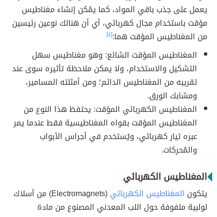
يعمل على جذب باقي المواد، كما يمُكن إنشاء مغناطيس
مؤقت باستخدام مجال كهربائي، أي أن هنالك نوعين رئيسين
من المغناطيس المؤقت هما:
[٤]
المغناطيس المؤقت الشائع: وهو مغناطيس سهل
التشكيل والاستخدام، ولا يمكن ملاحظة تأثيره سوى عند
تقريبه من المغناطيس الدائم؛ ومن أمثلته المسامير،
ومشابك الورق.
المغناطيس الكهربائي المؤقت: يحتفظ هذا النوع من
المغناطيس المؤقت بقواه المغناطيسية فقط عندما يمر
عبره تيار كهربائي، ويُستخدم في أجراس الأبواب
والمُحركات.
المغناطيس الكهربائي
يتكون
المغناطيس الكهربائي
(Electromagnets) من أسلاك
لولبية ملفوفة حول اللب المعدني المصنوع من مادة