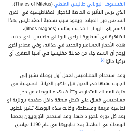
الفيلسوف اليوناني طاليس الملطي
(Thales of Miletus)،
الذي درس التأثيرات الخاصة للأحجار المغناطيسية في القرن
السادس قبل الميلاد، ويعود سبب تسمية المغناطيس بهذا
الاسم إلى اليونان القديمة وكلمة (lithos magnes)،
الظاهرة في أسطورة الراعي اليوناني ماغنيس الذي جذبت
هذه الأحجار المسامير والحديد في حذائه، وفي مصادر أخرى
يُرجح أن الاسم جاء من مدينة مغنيسيا في آسيا الصغرى أي
تركيا حاليًا.
[٧]
وقد استخدام المغناطيس لعمل أول بوصلة تشير إلى
الجنوب وقتها في الصين قبل ظهور الديانة المسيحية في
فترة الممالك المتحاربة، وتتألف هذه البوصلة من حجر
مغناطيسي مُعلق على شكل ملعقة داخل صفيحة برونزية أو
نحاسية مربعة ومسطحة، وكانت هذه البوصلة تشير للجنوب
بعد كل دورة للحجر داخلها، وقد استخدم الأوروبيون بعدها
البوصلة في الملاحة بعد تطويرها في عام 1190 ميلادي