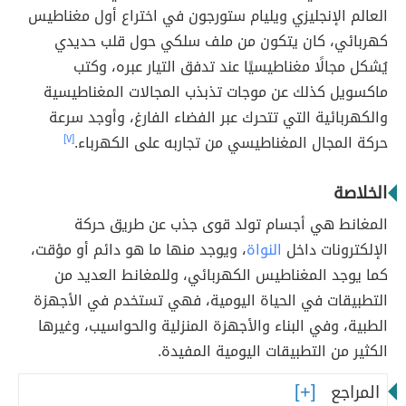
العالم الإنجليزي ويليام ستورجون في اختراع أول مغناطيس
كهربائي، كان يتكون من ملف سلكي حول قلب حديدي
يُشكل مجالًا مغناطيسيًا عند تدفق التيار عبره، وكتب
ماكسويل كذلك عن موجات تذبذب المجالات المغناطيسية
والكهربائية التي تتحرك عبر الفضاء الفارغ، وأوجد سرعة
حركة المجال المغناطيسي من تجاربه على الكهرباء.
[٧]
الخلاصة
المغانط هي أجسام تولد قوى جذب عن طريق حركة
الإلكترونات داخل
النواة
، ويوجد منها ما هو دائم أو مؤقت،
كما يوجد المغناطيس الكهربائي، وللمغانط العديد من
التطبيقات في الحياة اليومية، فهي تستخدم في الأجهزة
الطبية، وفي البناء والأجهزة المنزلية والحواسيب، وغيرها
الكثير من التطبيقات اليومية المفيدة.
المراجع