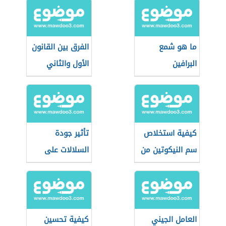
ما هو شمع
الفرق بين القانون
البرافين
الأول والثاني
للديناميكا الحرارية
كيفية استخلاص
تأثير جودة
سم النيكوتين من
السلالات على
التبغ
الإنتاج الحيواني
العامل الجيني
كيفية تحسين