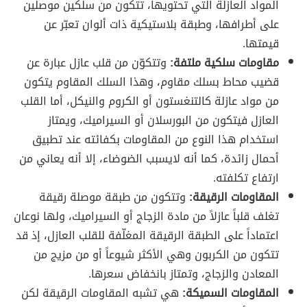
المواد العازلة التي تحتويها، تتكون من سلكين موصلين
على أطرافها، وطبقة بلاستيكية ذات ألوان تعبّر عن
قيمتها.
مقاومات سلكية ملتفة:
وتتكوّن من قلب عازل عبارة عن
قضيب محاط بسلك مقاوم، وهذا السلك المقاوم يتكون
من مواد عازلة كالتنغستون أو الكروم والنيكل، أما القلب
العازل فيتكون من البورسلان أو السيراميك، ويمتاز
استخدام هذا النوع من المقاومات بكفائته عند تطبيق
أحمال زائدة، كما أنه لايسبب الضوضاء، إلا أنه يعاني من
ارتفاع تكلفته.
المقاومات الرقيقة:
وتتكون من طبقة موصلة رقيقة
تغلف قلباً عازلاً من مادة الزجاج أو السيراميك، ولها نوعان
اعتماداً على الطبقة الرقيقة المغلّفة للقلب العازل، إذ قد
تتكون من الكربون وهي الأكثر شيوعاً أو من مزيج من
المعادن والزجاج، وتمتاز بانخفاض سعرها.
المقاومات السميكة:
هي تشبه المقاومات الرقيقة لكن