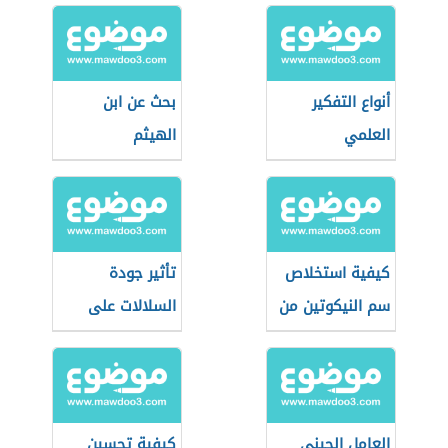
أنواع التفكير
بحث عن ابن
العلمي
الهيثم
كيفية استخلاص
تأثير جودة
سم النيكوتين من
السلالات على
التبغ
الإنتاج الحيواني
العامل الجيني
كيفية تحسين