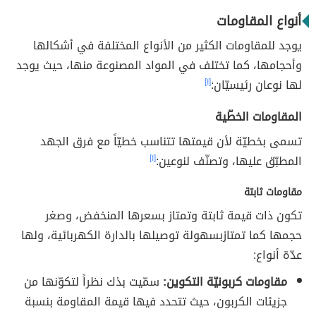
أنواع المقاومات
يوجد للمقاومات الكثير من الأنواع المختلفة في أشكالها
وأحجامها، كما تختلف في المواد المصنوعة منها، حيث يوجد
لها نوعان رئيسيّان:
[١]
المقاومات الخطّية
تسمى بخطيّة لأن قيمتها تتناسب خطيّاً مع فرق الجهد
المطبّق عليها، وتصنّف لنوعين:
[١]
مقاومات ثابتة
تكون ذات قيمة ثابتة وتمتاز بسعرها المنخفض، وصغر
حجمها كما تمتازبسهولة توصيلها بالدارة الكهربائية، ولها
عدّة أنواع:
مقاومات كربونيّة التكوين:
سمّيت بذك نظراً لتكوّنها من
جزيئات الكربون، حيث تتحدد فيها قيمة المقاومة بنسبة