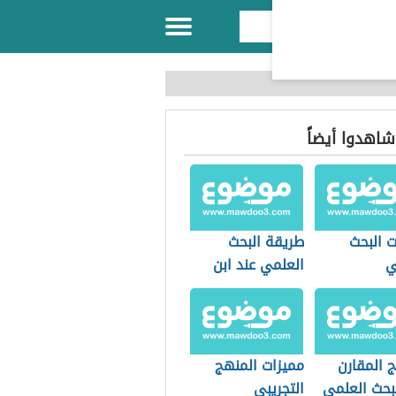
 شاهدوا أيضاً
ت البحث
طريقة البحث
ي
العلمي عند ابن
الهيثم
 المقارن
مميزات المنهج
بحث العلمي
التجريبي