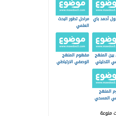
ول أحمد باي
مراحل تطور البحث
العلمي
بين المنهج
مفهوم المنهج
ي التحليلي
الوصفي الارتباطي
ج المقارن
 المنهج
ي المسحي
ت منوعة