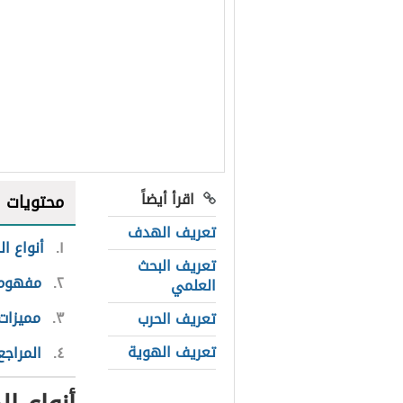
اقرأ أيضاً
محتويات
تعريف الهدف
١
أنواع ا
تعريف البحث
٢
مفهوم 
العلمي
٣
مميزات
تعريف الحرب
تعريف الهوية
٤
المراجع