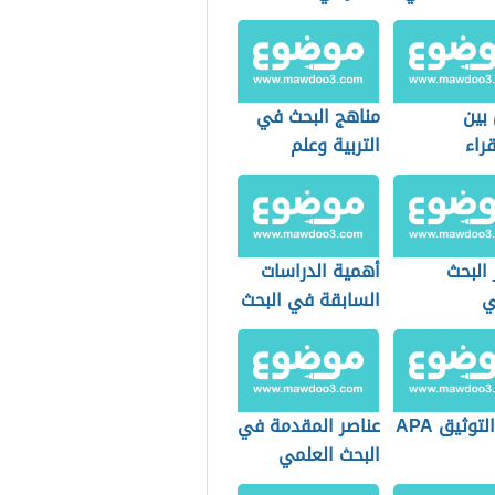
بين
مناهج البحث في
راء
التربية وعلم
نباط
النفس
البحث
أهمية الدراسات
ي
السابقة في البحث
العلمي
توثيق APA
عناصر المقدمة في
البحث العلمي