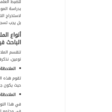
للضبط العلمي
بدراسة المو
لاستخراج الن
بل يجب تسجي
أنواع ال
الباحث في
تنقسم الملا
نوعين، نذكره
الملاحظة 
تقوم هذه ال
حيث يكون جز
الملاحظة 
في هذا النو
في مجتمع ال