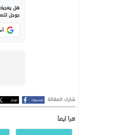
هل يعجبك 
جوجل لتصلك
أض
شارك المقالة
فيسبوك
تويتر
اقرأ أيضاً