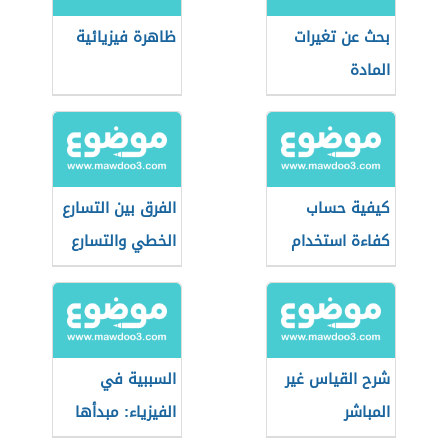
بحث عن تغيرات
ظاهرة فيزيائية
المادة
كيفية حساب
الفرق بين التسارع
كفاءة استخدام
الخطي والتسارع
الماء
الزاوي
شرح القياس غير
السببية في
المباشر
الفيزياء: مبدأها
ودورها في البحث