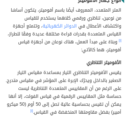
أنواع جهاز الأفوميتر
المتر المتعدد، المعروف أيضًا باسم أفوميتر، يتكون أساسًا
من نوعين، تناظري ورقمي كلاهما يستخدم للقياس
واكتشاف الأعطال في
الدوائر الكهربائية
، وتتمتع أجهزة
القياس المتعددة بقدرات قراءة مختلفة عديدة وفقًا للطراز،
[١]
وبناءً على مبدأ العمل، هناك نوعان من أجهزة قياس
أفوميتر، هما كالآتي:
الأفوميتر التناظري
يقيس الأفوميتر التناظري التيار بمساعدة مقياس التيار
الصغير بالداخل ويحرّك الإبرة على المؤشر في مقياس متدرج.
على الرغم من أن المقاييس المتعددة التناظرية ليست
حساسة مثل المقاييس الرقمية في قياس الفولت، إلا أنها
يمكن أن تقيس بحساسية عالية تصل إلى 50 أوم (50 ميكرو
أمبير) بفضل مقاومتها المنخفضة في القياس.
[١]