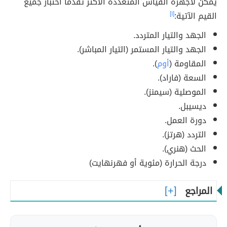
يمكن لأجهزة القياس المتعددة الأكثر تقدمًا اختبار جميع
القيم الآتية:
[١]
الجهد والتيار المتردد.
الجهد والتيار المستمر (التيار المباشر).
المقاومة (
أوم
).
السعة (فاراد).
الموصلية (سيمنز).
ديسيبل.
دورة العمل.
التردد (هرتز).
الحث (هنري).
درجة الحرارة (مئوية أو فهرنهايت)
المراجع