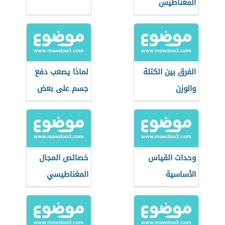
المغناطيس
الطبيعي
والصناعي
الفرق بين الكتلة
لماذا يصعب دفع
والوزن
جسم على بعض
السطوح
وحدات القياس
خصائص المجال
الأساسية
المغناطيسي