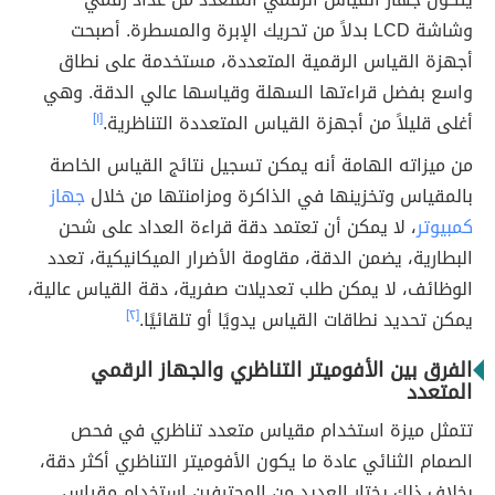
وشاشة LCD بدلاً من تحريك الإبرة والمسطرة. أصبحت
أجهزة القياس الرقمية المتعددة، مستخدمة على نطاق
واسع بفضل قراءتها السهلة وقياسها عالي الدقة. وهي
أغلى قليلاً من أجهزة القياس المتعددة التناظرية.
[١]
من ميزاته الهامة أنه يمكن تسجيل نتائج القياس الخاصة
بالمقياس وتخزينها في الذاكرة ومزامنتها من خلال
جهاز
كمبيوتر
، لا يمكن أن تعتمد دقة قراءة العداد على شحن
البطارية، يضمن الدقة، مقاومة الأضرار الميكانيكية، تعدد
الوظائف، لا يمكن طلب تعديلات صفرية، دقة القياس عالية،
يمكن تحديد نطاقات القياس يدويًا أو تلقائيًا.
[٢]
الفرق بين الأفوميتر التناظري والجهاز الرقمي
المتعدد
تتمثل ميزة استخدام مقياس متعدد تناظري في فحص
الصمام الثنائي عادة ما يكون الأفوميتر التناظري أكثر دقة،
بخلاف ذلك يختار العديد من المحترفين استخدام مقياس