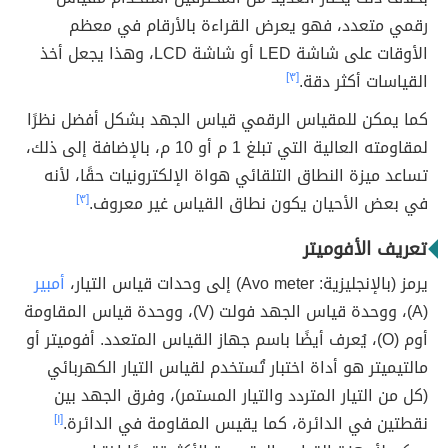
رقمي متعدد، فهو يعرض القراءة بالأرقام في معظم
الأوقات على شاشة LED أو شاشة LCD، وهذا يجعل أخذ
القياسات أكثر دقة.
[٣]
كما يمكن للمقياس الرقمي قياس الجهد بشكل أفضل نظرًا
لمقاومته العالية التي تبلغ 1 م أو 10 م، بالإضافة إلى ذلك،
تساعد ميزة النطاق التلقائي هواة الإلكترونيات حقًا، لأنه
في بعض الأحيان يكون نطاق القياس غير معروف.
[٣]
تعريف الأفوميتر
يرمز (بالإنجليزية: Avo meter) إلى وحدات قياس التيار،
أمبير
(A)، ووحدة قياس الجهد فولت (V)، ووحدة قياس المقاومة
أوم (O)، يُعرف أيضًا باسم جهاز القياس المتعدد. أفوميتر أو
مالتيميتر هو أداة اختبار تُستخدم لقياس التيار الكهربائي
(كل من التيار المتردد والتيار المستمر)، وفرق الجهد بين
نقطتين في الدائرة، كما يقيس المقاومة في الدائرة.
[١]