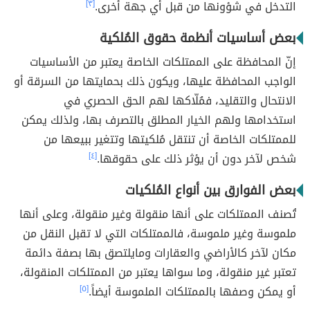
التدخل في شؤونها من قبل أي جهة أخرى.
[٣]
بعض أساسيات أنظمة حقوق المُلكية
إنّ المحافظة على الممتلكات الخاصة يعتبر من الأساسيات
الواجب المحافظة عليها، ويكون ذلك بحمايتها من السرقة أو
الانتحال والتقليد، فمُلّاكها لهم الحق الحصري في
استخدامها ولهم الخيار المطلق بالتصرف بها، ولذلك يمكن
للممتلكات الخاصة أن تنتقل مُلكيتها وتتغير ببيعها من
شخص لآخر دون أن يؤثر ذلك على حقوقها.
[٤]
بعض الفوارق بين أنواع المُلكيات
تُصنف الممتلكات على أنها منقولة وغير منقولة، وعلى أنها
ملموسة وغير ملموسة، فالممتلكات التي لا تقبل النقل من
مكان لآخر كالأراضي والعقارات ومايلتصق بها بصفة دائمة
تعتبر غير منقولة، وما سواها يعتبر من الممتلكات المنقولة،
أو يمكن وصفها بالممتلكات الملموسة أيضاً.
[٥]