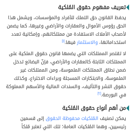
تعريف مفهوم حقوق المُلكية
يحفظ القانون حق التملك للأفراد والمؤسسات، ويشمل هذا
الحق رؤوس الأموال والعقارات والأراضي وغيرها، كما يضمن
لأصحاب الأملاك الاستفادة من ممتلكاتهم، وإمكانية تعدد
استخداماتها،
والاستثمار
فيها.
[١]
لا تقتصر الممتلكات التي يضمها قانون حقوق الملكية على
الممتلكات الثابتة كالعقارات والأراضي، فإنّ البضائع تدخل
ضمن نطاق الممتلكات الملموسة، ومن الممتلكات غير
الملموسة، والابتكارات المسجلة وبراءات الاختراع، وكذلك
حقوق النشر والتأليف، والسندات المالية والأسهم المملوكة
في البورصة.
[٢]
من أهم أنواع حقوق المُلكية
يمكن تصنيف
المُلكيات محفوظة الحقوق
إلى قسمين
رئيسيين، وهما المُلكيات العامة؛ تلك التي تعتبر مُلكاً