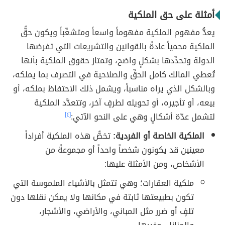
أمثلة على حق الملكية
يعدُّ مفهوم الملكية مفهوماً واسعاً ومتشعِّباً ويكون حقُّ
الملكية محمياً عادةً بالقوانين والتشريعات التي تفرضها
الدولة وتحدِّدها بشكلٍ واضح، وتمتاز حقوق الملكية بأنها
تُعطي المالك كامل الحقِّ والصلاحية في التصرف بما يملكه،
وبالشكل الذي يراه مناسباً، ويشمل ذلك الاحتفاظ بملكه، أو
بيعه، أو تأجيره، أو تحويله لطرفٍ آخر، وتتعدَّد الملكية
لتشمل عدّة أشكالٍ وهي على النحو الآتي:
[٤]
الملكية الخاصة أو الفردية:
تخصُّ هذه الملكية أفراداً
معينين قد يكونون شخصاً واحداً أو مجموعةً من
الأشخاص، ومن الأمثلة عليها:
ملكية العقارات؛ وهي تتمثل بالأشياء الملموسة التي
تكون بطبيعتها ثابتة في مكانها ولا يمكن نقلها دون
تلفٍ أو ضرر مثل المباني، والأراضي، والأشجار،