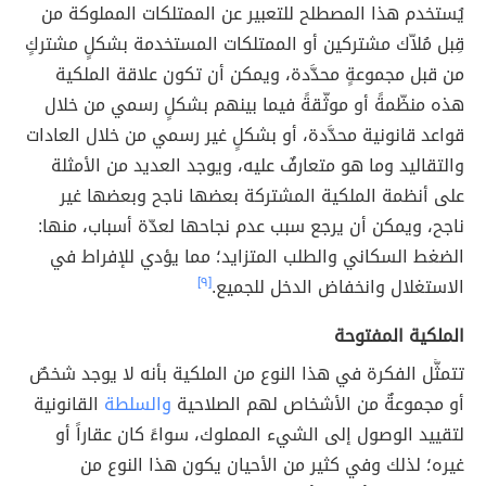
يُستخدم هذا المصطلح للتعبير عن الممتلكات المملوكة من
قِبل مُلاّك مشتركين أو الممتلكات المستخدمة بشكلٍ مشتركٍ
من قبل مجموعةٍ محدَّدة، ويمكن أن تكون علاقة الملكية
هذه منظّمةً أو موثّقةً فيما بينهم بشكلٍ رسمي من خلال
قواعد قانونية محدَّدة، أو بشكلٍ غير رسمي من خلال العادات
والتقاليد وما هو متعارفٌ عليه، ويوجد العديد من الأمثلة
على أنظمة الملكية المشتركة بعضها ناجح وبعضها غير
ناجح، ويمكن أن يرجع سبب عدم نجاحها لعدّة أسباب، منها:
الضغط السكاني والطلب المتزايد؛ مما يؤدي للإفراط في
الاستغلال وانخفاض الدخل للجميع.
[٩]
الملكية المفتوحة
تتمثَّل الفكرة في هذا النوع من الملكية بأنه لا يوجد شخصٌ
أو مجموعةٌ من الأشخاص لهم الصلاحية
والسلطة
القانونية
لتقييد الوصول إلى الشيء المملوك، سواءً كان عقاراً أو
غيره؛ لذلك وفي كثير من الأحيان يكون هذا النوع من