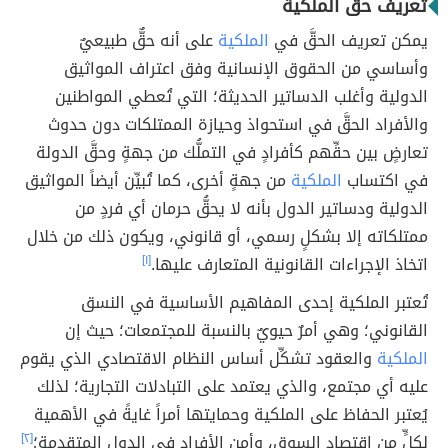
تعريف حق الملكية
يمكن تعريف الحقَّ في
الملكية
على أنه حقٌّ طبيعيٌ
وأساسي من الحقوق الإنسانية وفق اعتراف المواثيق
الدولية وأغلب الدساتير الحديثة؛ التي تُعطي المواطنين
والأفراد الحقَّ في استحواذ وحيازة الممتلكات دون حدوث
تعارضٍ بين حقِّهم كأفرادٍ في التملُّك من جهةٍ وحقَّ الدولة
في اكتساب
الملكية
من جهةٍ أخرى، كما تُبيِّن أيضاً المواثيق
الدولية ودساتير الدول بأنه لا يحقُّ حرمان أي فردٍ من
ممتلكاته إلا بشكلٍ رسمي، أو قانوني، ويكون ذلك من خلال
اتخاذ الإجراءات القانونية المتعارف عليها.
[١]
تُعتبر الملكية إحدى المفاهيم الأساسية في النسق
القانوني؛ وهي أمرٌ حيويٌ بالنسبة للمجتمعات؛ حيث إن
الملكية
والعقود تشكِّل أساس النظام الاقتصادي الذي يقوم
عليه أي مجتمع، والذي يعتمد على التبادلات التجارية؛ لذلك
يُعتبر الحفاظ على الملكية وحمايتها أمراً غايةً في الأهمية
لكلٍّ من اقتصاد السوق، وأمن الأفراد في الدول المتقدمة؛
[٢]