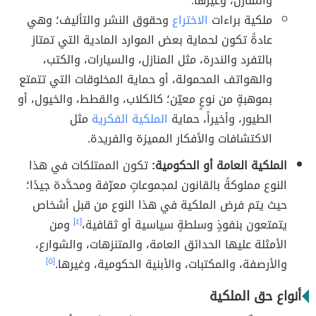
والمنازل، وغيرها.
ملكية براءات
الاختراع
وحقوق النشر والتأليف؛ وهي
عادةً تكون لحماية بعض الموارد المادية التي تمتاز
بالتفرد والندرة، مثل المنازل، والسيارات، والكتب،
والهواتف المحمولة، أو حماية المخلوقات التي تتمتع
بموهبةٍ من نوعٍ معيّن؛ كالكلاب، والقطط، والخيول، أو
الطيور، وأخيراً، حماية
الملكية الفكرية
مثل
الاكتشافات والأفكار المميزة والفريدة.
الملكية العامة أو الحكومية:
تكون الممتلكات في هذا
النوع مملوكةً بالقانون لمجموعاتٍ معرّفة ومحدَّدة جيدًا؛
حيث يتم فرض الملكية في هذا النوع من قبل أشخاص
يتمتعون بنفوذٍ وسلطةٍ سياسية أو ثقافية،
[٤]
ومن
الأمثلة عليها الحدائق العامة، والمتنزهات، والشوارع،
والأرصفة، والمكتبات، والأبنية الحكومية، وغيرها.
[٥]
أنواع حق الملكية