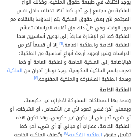
يوجد اختلافٌ في طبيعة حقوق الملكية، وكذلك أنواع
الملكية من مجتمعٍ إلى آخر، كما أنها تختلف داخل نفس
المجتمع لأن بعض حقوق الملكية يتم إنهاؤها بالتقادم مع
مرور الوقت، وفي ظلِّ ذلك فإن أغلبية الدراسات تقسِّم
الملكية كما تم الإشارة سابقاً إلى نوعين أساسيين هما
الملكية الخاصة والملكية العامة،
[٦]
إلا أن قسماً آخر من
الدراسات يُشير لوجود أربعة أنواعٍ أساسية من الملكية؛
فبالإضافة إلى الملكية الخاصة والملكية العامة أو كما
تعرف باسم الملكية الحكومية يوجد نوعان آخران من
الملكية
وهما: الملكية المشتركة والملكية المفتوحة.
[٧]
الملكية الخاصة
يُقصد بها الممتلكات المملوكة لأطرافٍ غير حكومية،
وبمعنى آخر؛ فهي تعود لأي من الأشخاص، أو الشركات، أو
أي شيء آخر على أن يكون غير حكومي، وقد تكون هذه
الملكية الخاصة، عقاراتٍ أو مباني أو أي شيء آخر، كما
تشمل حقوق
الملكية الفكرية
،
[٨]
وتُصنف الملكية الخاصة