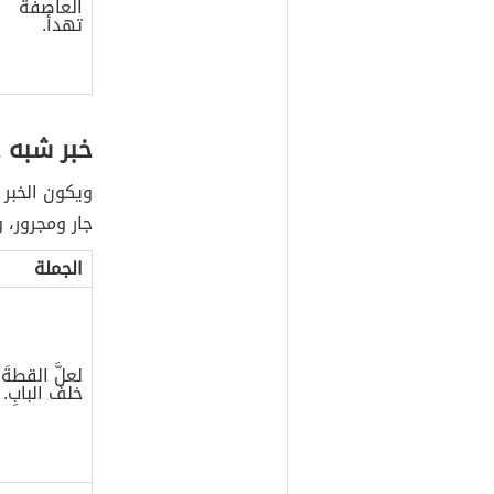
العاصفةَ
تهدأُ.
خبر شبه 
ويكون الخبر
جار ومجرور، و
الجملة
لعلَّ القطةَ
خلفَ البابِ.