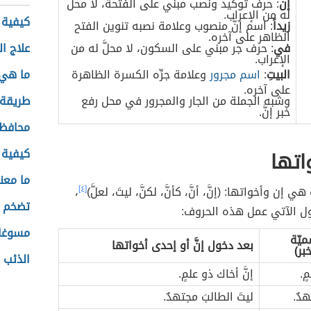
إنَّ
: حرف توكيد ونصب مبني على الفتحة، لا محلَّ
له من الإعراب.
كيفية 
زيداً
: اسم إنَّ منصوب وعلامة نصبه تنوين الفتح
الظاهر على آخره.
في
: حرف جر مبني على السكون، لا محلَّ له من
علاج ال
الإعراب.
البيتِ
:
اسم مجرور
وعلامة جرِّه الكسرة الظاهرة
ما هي 
على آخره.
وشبه الجملة من الجار والمجرور في محل رفع
طريقة 
خبر إنَّ.
محافظة
كيفية إ
اتها
ما معن
إن وأخواتها: (إنَّ، أنَّ، كأنَّ، لكنَّ، ليتَ، لعلَّ)
[٤]
،
تضخم ا
ل الآتي عمل هذه الحروف:
مسوغات 
ميّة
بعد دخول إنَّ أو إحدى أخواتها
بر)
الذئب 
ٍ.
إنَّ أخاك ذو علمٍ.
دٌ.
ليتَ الطالبَ مجتهدٌ.