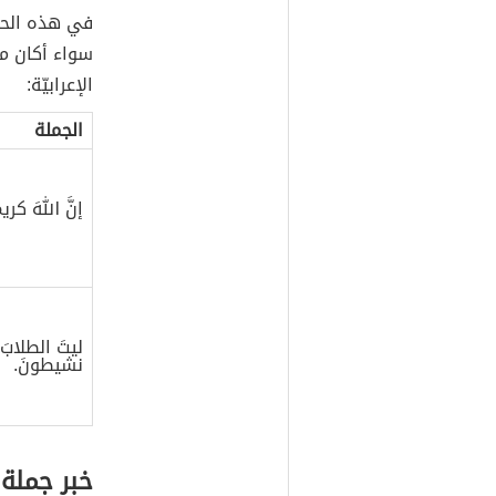
في هذه الحال
سواء أكان مف
الإعرابيّة:
الجملة
إنَّ اللهَ كريم
ليتَ الطلابَ
نشيطونَ.
خبر جملة