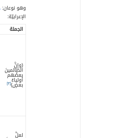
وهو نوعان:
ج
الإعرابيّة:
الجملة
(وإنَّ
الظالمينَ
بعضُهم
أولياءُ
بعضٍ)
[٣]
لعلَّ