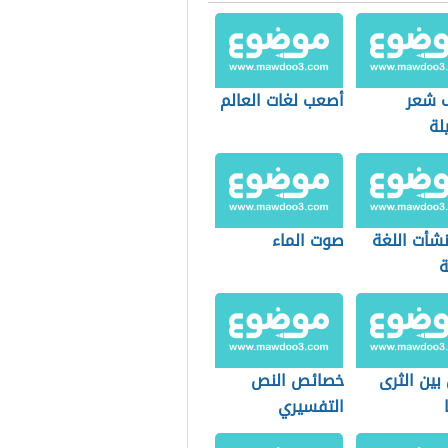
 شعر
أصعب لغات العالم
لة
شأت اللغة
صوت الماء
ة
بين الثرى
خصائص النص
التفسيري