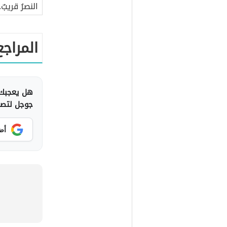
النصرُ قريبٌ.
المراجع
هل يعجبك 
جوجل لتصلك
أض