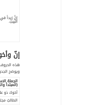
إنَّ زيداً في
البيتِ.
إنّ وأخو
هذه الحروف هي 
ويوضح الجدو
الجملة الاس
(المبتدأ والخ
أخوكَ ذو علم
الطالبُ مجته