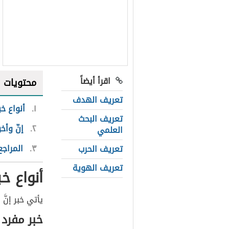
اقرأ أيضاً
محتويات
تعريف الهدف
١
أنواع خب
تعريف البحث
٢
إنّ وأخ
العلمي
٣
المراجع
تعريف الحرب
تعريف الهوية
أنواع خب
يأتي خبر إنَ
خبر مفرد