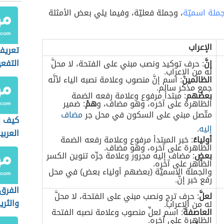
ملة اسميّة
، وجملة فعليّة، وفيما يلي بعض الأمثلة
الإعراب
تعريف
التفعي
إنَّ
: حرف توكيد ونصب مبني على الفتحة، لا محلَّ
له من الإعراب.
الظالمينَ
: اسم إنَّ منصوب وعلامة نصبه الياء لأنَّه
جمع مذكر سالم.
بعضُهم
: مبتدأ مرفوع وعلامة رفعه الضمة
الظاهرة على آخره، وهو مضاف، و
همْ
: ضمير
متّصل مبني على السكون في محل جر
مضاف
كيف ن
إليه
.
العربي
أولياءُ
: خبر المبتدأ مرفوع وعلامة رفعه الضمة
الظاهرة على آخره، وهو مضاف.
بعضٍ
: مضاف إليه مجرور وعلامة جرِّه تنوين الكسر
الظاهر على آخره.
والجملة الاسميّة (بعضهم أولياء بعض) في محل
رفع خبر إنَّ.
الفرق 
لعلَّ
: حرف ترجٍ ونصب مبني على الفتحة، لا محلَّ
والثريا
له من الإعراب.
العاصفةَ
: اسم لعلِّ منصوب وعلامة نصبه الفتحة
الظاهرة على آخره.