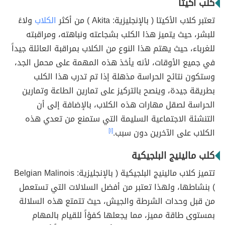
كلب أكيتا
تعتبر كلاب الأكيتا ( بالإنجليزية: Akita ) من أكثر
الكلاب
ولاءً
للبشر، حيث يتميز هذا الكلب بشجاعته ونباهته، ومراقبته
للغرباء، حيث يهتم هذا النوع من الكلاب بمراقبة العائلة جيداً
في جميع الأوقات، لأنه يأخذ هذه المهمة على محمل الجد،
وستكون نتائج الحراسة مذهلة إذا تم تدرب هذا الكلب
بطريقة جيدة، وينصح بالتركيز على تمارين الطاعة وتمارين
الحراسة لصقل مهارات هذه الكلاب، بالإضافة إلى أن
التنشئة الاجتماعية السليمة التي ستمنع من تعدي هذه
الكلاب على الآخرين دون سبب.
[١]
كلب مالينيج البلجيكية
تتميز كلاب مالينيج البلجيكية ( بالإنجليزية: Belgian Malinois
) بنشاطها، ولهذا تعتبر من أفضل السلالات التي تستعمل
من قبل وحدات الشرطة والجيش، حيث تتمتع هذه السلالة
بمستوى طاقة مميز، مما يجعلها كفؤاً للقيام بالمهام