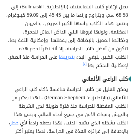
يصل ارتفاع كلاب البلماستيف (بالإنجليزية: Bullmastiff) إلى
68.58 سم، ويتراوح وزنها ما بين 45.45 إلى 59.09 كيلوغرام،
وتتميز هذه الكلاب برأسها الكبير العريض، والعيون
المظلمة، ولونها فروها البني الداكن المائل للحمرة،
وذكائها المميز، بالإضافة إلى يقظتها، وإمكانية الثقة بها،
لتكون من أفضل كلاب الحراسة، إلا أنه نظراً لحجم هذه
الكلاب الكبير، ينبغي البدء
بتدريبها
على الحراسة منذ الصغر،
لإمكانية التحكم بها.
[٢]
كلب الراعي الألماني
يمكن للقليل من كلاب الحراسة منافسة ذكاء كلب الراعي
الألماني (بالإنجليزية: German Shepherd) ، لهذا يعتبر من
الكلاب المفضلة للحراسة منذ فترة طويلة لدى الشرطة
والجيش وقوات الأمن في جميع أنحاء العالم، ويتميز هذا
الكلب بشكله الذي يشبه الذئب، لهذا يجعله رادعاً لأي
خطر
،
بالإضافة إلى غرائزه الفذة في الحراسة، لهذا يعتبر أكثر