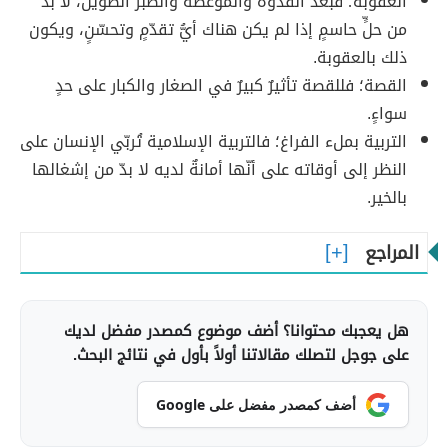
العقوبة؛ فبعد القدوة والموعظة والصبر الطويل، لا بدّ
من حلٍّ حاسمٍ إذا لم يكن هناك أيُّ تقدّمٍ وتحسّنٍ، ويكون
ذلك بالعقوبة.
القصة؛ فللقصة تأثيرٌ كبيرٌ في الصغار والكبار على حدٍ
سواءٍ.
التربية بملء الفراغ؛ فالتربية الإسلامية تُربّي الإنسان على
النظر إلى أوقاته على أنّها أمانةٌ لديه لا بدّ من إشغالها
بالخير.
المراجع
هل يعجبك محتوانا؟ أضف موضوع كمصدر مفضل لديك
على جوجل لتصلك مقالاتنا أولاً بأول في نتائج البحث.
أضف كمصدر مفضل على Google