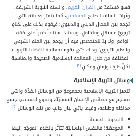
فهو مُستمدٌ من
القرآن الكريم
، والسنة النبوية الشريفة،
وتُراث السلف الصالح
للمسلمين
، كما يتميّز بغاياته التي
تجمع بين المجال الديني والدنيوي؛ فيقوم بذلك على نظامٍ
تربويٍّ مستقلٍ ومتكاملٍ، ويستند استناداً كبيراً على فقه
الواقع، ولا بدّ للمتخصص فيه أن يجمع بين العلم الشرعي
والعلم التربوي؛ وذلك حتى يقوم بمعالجة القضايا التربوية
المختلفة من خلال المعالجة الإسلامية الصحيحة والمناسبة
لكلِّ ظرفٍ وزمانٍ ومكانٍ.
[٢]
وسائل التربية الإسلامية
تتميز التربية الإسلامية بمجموعةٍ من الوسائل الفذّة والتي
تنسجم مع خصائص الإنسان النفسيّة، وتتنوع لتستوعب جميع
مداخله وطباعه، وفيما يأتي بيان جانبٍ من تلك الوسائل:
[٣]
االقدوة ا لحسنة.
الموعظة؛ فالنفس الإنسانيّة تتأثّر بالكلام الموجّه إليها.