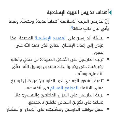
أهداف تدريس التربية الإسلامية
إنّ لتدريس التربية الإسلامية أهدافاً عديدةً ومهمّةً، وفيما
يأتي بيان جانبٍ منها:
[١]
تنشئة الدارسين على
العقيدة الإسلامية
الصحيحة؛ ممّا
يُؤدي إلى إعداد الإنسان الصالح الذي يعبد الله على
بصيرةٍ.
تربية الدارسين على الأخلاق الحميدة؛ من صدقٍ وأمانةٍ
وغيرهما؛ حتى يكونوا بذلك مقتدين برسول الله -صلّى
الله عليه وسلّم-.
تنمية الشعور الجماعي لدى الدارسين؛ من خلال ترسيخ
معنى الانتماء
للمجتمع المسلم
في أنفسهم.
تربية الدارسين على الاتزان العاطفيّ والنفسيّ؛ ممّا
يُساعد على تكوين أشخاص فاعلين بالمجتمع.
صقل مواهب الدارسين وتنشئتهم على الإبداع، واستثمار