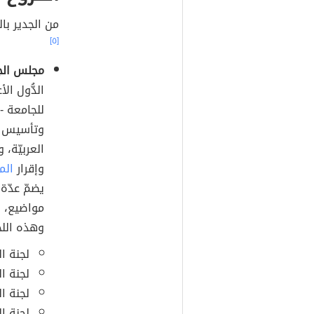
من الجدير بال
[٥]
مجلس الج
الدُّول ال
للجامعة -ال
وتأسيس الن
العربيّة، 
وإقرار
المي
يضمّ عدّة 
مواضيع، ف
وهذه الل
لجنة ال
لجنة ال
لجنة ال
لجنة ا