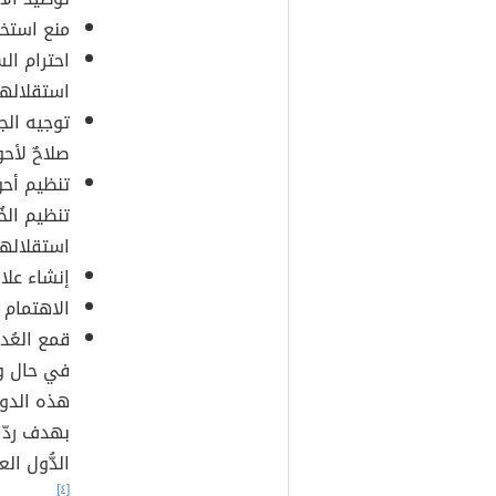
منع استخ
احترام الس
استقلالها
توجيه ال
صلاحٌ لأحو
تنظيم أحوا
تنظيم الخ
استقلالها
إنشاء علاق
الاهتمام ب
قمع العُ
في حال وقو
هذه الدول
بهدف ردّ 
الدُّول ال
[٤]