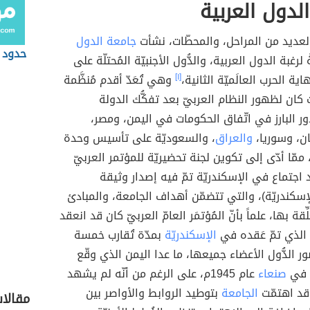
لدول العربية
لعديد من المراحل، والمحطّات، نشأت
جامعة الدول
حدود 
ةً لرغبة الدول العربية، والدُّول الأجنبيّة المُحتلّة على
ية الحرب العالَميّة الثانية،
[١]
وهي تُعَدّ أقدم مُنظَّمة
 كان لظهور النظام العربيّ بعد تفكُّك الدولة
دور البارز في اتّفاق الحكومات في اليمن، ومصر،
نان، وسوريا،
والعراق
، والسعوديّة على تأسيس وحدة
ممّا أدّى إلى تكوين لجنة تحضيريّة للمؤتمر العربيّ
ِد اجتماع في الإسكندريّة تمّ فيه إصدار وثيقة
إسكندريّة)، والتي تتضمّن أهداف الجامعة، والمبادئ
لِّقة بها، علماً بأنّ المُؤتمَر العامّ العربيّ كان قد انعقد
 الذي تمّ عَقده في
الإسكندريّة
بمدّة تُقارب خمسة
 الدُّول الأعضاء جميعها، ما عدا اليمن الذي وقّع
ق في
صنعاء
عام 1945م، على الرغم من أنّه لم يشهد
د اهتمّت
الجامعة
بتوطيد الروابط والأواصر بين
مقالا