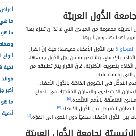
أعراض 
معة الدُّول العربيّة
ما هي 
ل العربيّة مجموعة من المبادئ التي لا بُدّ أن تلتزم بها؛
ما هو 
يق أهدافها، ومن أبرزها:
وصفات 
المساواة
بين الدُّول الأعضاء جميعها؛ حيث إنّ القرار
أنواع ا
اتّخاذه بالإجماع، يتمّ تطبيقه من قِبَل الدُّول جميعها،
مّ اتّخاذه بتصويت الأكثريّة، فإنّ القرار يتمّ تطبيقه من
تحية ش
ّول التي وافقت عليه.
فوائد 
عدم التدخُّل في الشؤون الخاصّة بالدُّول الأعضاء.
أكبر جز
التعاوُن الاقتصاديّ، والتعاوُن المُشترَك في الدفاع.
مبادئ المُتعلِّقة بالأُمَم المُتَّحِدة.
[٥]
ما هو 
لتعاوُن المُتبادَل بين الدُّول الأعضاء.
[٥]
أدعية 
ات بين الدُّول الأعضاء سلميّاً دون اللجوء إلى القوّة.
[٤]
لرئيسيّة لجامعة الدُّول العربيّة