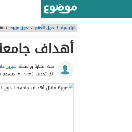
أكبر موقع عربي بالعالم
الرئيسية
/
حول العالم
،
دول عربية
/
أه
أهداف جامعة 
شيرين طق
تمت الكتابة بواسطة:
آخر تحديث:
٢٠:٣٤ ، ١٣ ديسمبر ٢٠٢١