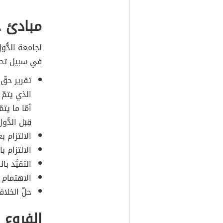
مبادئ جا
لجامعة الدُّو
في سبيل تحق
تقرير حقّ
الذي يتمّ 
أمّا ما يت
قِبَل الدُ
الالتزام ب
الالتزام ب
التقيُّد بال
الاهتمام با
حلّ الخلاف
الفروع ا