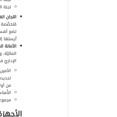
لجنة ال
اللجان الف
مُتخصِّصة 
تضع أسُس 
تُرسلها إل
الأمانة الع
الماليّة، 
الإداريّ ف
الأمين
تجديدها
من أوام
الأُمنا
مجموعة
الأجهزة