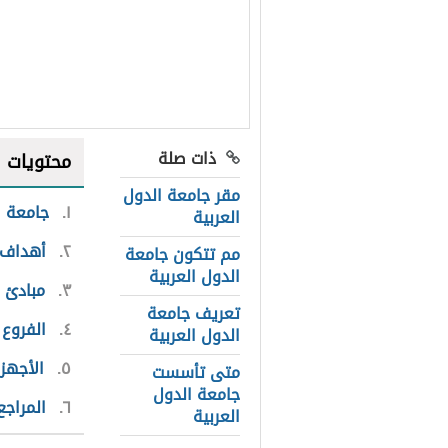
ذات صلة
محتويات
مقر جامعة الدول
١
جامعة ا
العربية
٢
أهداف ج
مم تتكون جامعة
الدول العربية
٣
مبادئ ج
تعريف جامعة
٤
الفروع ا
الدول العربية
٥
الأجهزة
متى تأسست
جامعة الدول
٦
المراجع
العربية