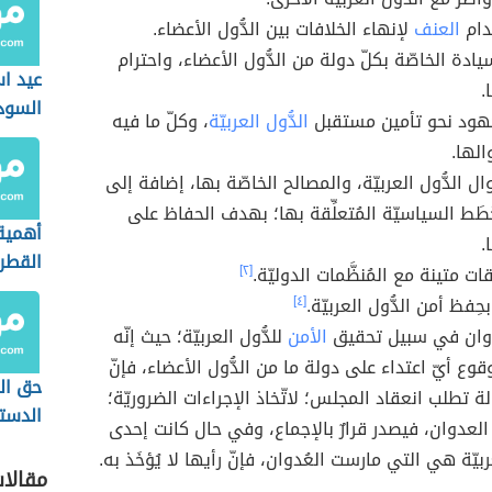
دام
العنف
لإنهاء الخلافات بين الدُّول الأعضاء.
يادة الخاصّة بكلّ دولة من الدُّول الأعضاء، واحترام
عيد ا
.
السود
جهود نحو تأمين مستقبل
الدُّول العربيّة
، وكلّ ما فيه
الها.
ل الدُّول العربيّة، والمصالح الخاصّة بها، إضافة إلى
ُطَط السياسيّة المُتعلِّقة بها؛ بهدف الحفاظ على
أهمية 
.
القطر
ات متينة مع المُنظَّمات الدوليّة.
[٢]
حِفظ أمن الدُّول العربيّة.
[٤]
دوان في سبيل تحقيق
الأمن
للدُّول العربيّة؛ حيث إنّه
ع أيّ اعتداء على دولة ما من الدُّول الأعضاء، فإنّ
حق ال
ة تطلب انعقاد المجلس؛ لاتّخاذ الإجراءات الضروريّة؛
الدستو
العدوان، فيصدر قرارٌ بالإجماع، وفي حال كانت إحدى
عربيّة هي التي مارست العُدوان، فإنّ رأيها لا يُؤخَذ به.
مقالا