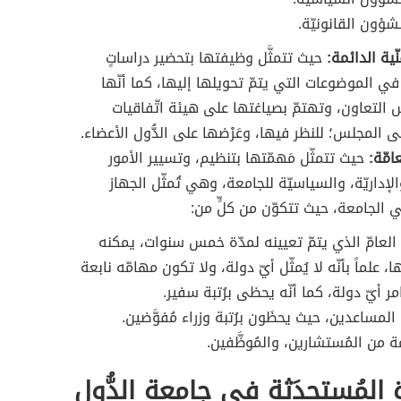
شؤون القانونيّة.
نّية الدائمة:
حيث تتمثَّل وظيفتها بتحضير دراساتٍ
في الموضوعات التي يتمّ تحويلها إليها، كما أنّها
التعاون، وتهتمّ بصياغتها على هيئة اتّفاقيات
ى المجلس؛ للنظر فيها، وعَرْضها على الدُّول الأعضاء.
امّة:
حيث تتمثّل مَهمّتها بتنظيم، وتسيير الأمور
والإداريّة، والسياسيّة للجامعة، وهي تُمثّل الجهاز
ي الجامعة، حيث تتكوّن من كلٍّ من:
 العامّ الذي يتمّ تعيينه لمدّة خمس سنوات، يمكنه
، علماً بأنّه لا يُمثّل أيّ دولة، ولا تكون مهامّه نابعة
ر أيّ دولة، كما أنّه يحظى برُتبة سفير.
ء المساعدين، حيث يحظَون برُتبة وزراء مُفوَّضين.
 من المُستشارين، والمُوظَّفين.
 المُستحدَثة في جامعة الدُّول