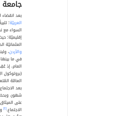
جامعة ا
بعد انقضاء ا
العربيّة
؛ تلبي
السواء مع نها
إقليميّة؛ حيث
العثمانيّة ال
والأردن
، ولب
في ما بينها، 
العام، إذ عُق
(بروتوكول ال
العامّة المُتع
بعد الاجتماع
شهور، وبحضور
على الميثا
الاجتماع.
[٢]
وق