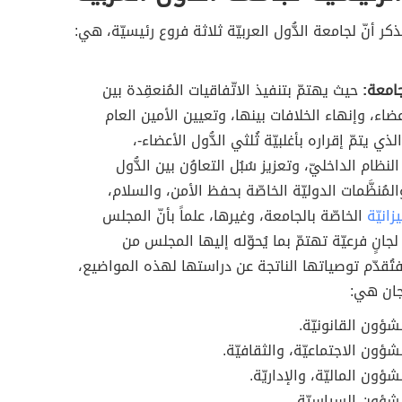
ذكر أنّ لجامعة الدُّول العربيّة ثلاثة فروع رئيسيّة، هي:
امعة:
حيث يهتمّ بتنفيذ الاتّفاقيات المُنعقِدة بين
أعضاء، وإنهاء الخلافات بينها، وتعيين الأمين العام
ذي يتمّ إقراره بأغلبيّة ثُلثي الدُّول الأعضاء-،
ظام الداخليّ، وتعزيز سُبُل التعاوُن بين الدُّول
والمُنظَّمات الدوليّة الخاصّة بحفظ الأمن، والسلام،
زانيّة
الخاصّة بالجامعة، وغيرها، علماً بأنّ المجلس
لجانٍ فرعيّة تهتمّ بما يُحوّله إليها المجلس من
تُقدّم توصياتها الناتجة عن دراستها لهذه المواضيع،
جان هي:
شؤون القانونيّة.
شؤون الاجتماعيّة، والثقافيّة.
شؤون الماليّة، والإداريّة.
لشؤون السياسيّة.