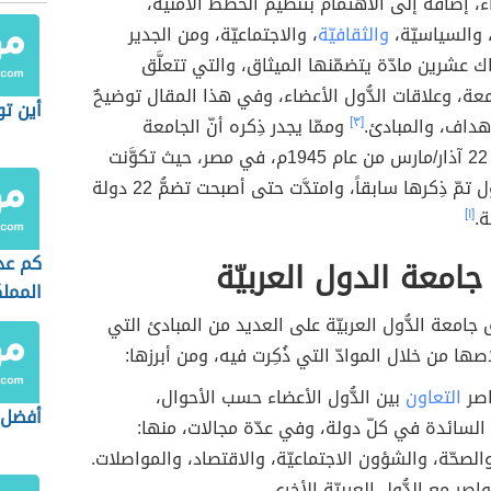
اء، إضافة إلى الاهتمام بتنظيم الخُطط الأمنيّة،
، والسياسيّة،
والثقافيّة
، والاجتماعيّة، ومن الجدير
اك عشرين مادّة يتضمّنها الميثاق، والتي تتعلَّق
عة، وعلاقات الدُّول الأعضاء، وفي هذا المقال توضيحٌ
أين ت
أهداف، والمبادئ.
[٣]
وممّا يجدر ذِكره أنّ الجامعة
تأسّست في 22 آذار/مارس من عام 1945م، في مصر، حيث تكوَّنت
من سبعة دُول تمّ ذِكرها سابقاً، وامتدَّت حتى أصبحت تضمُّ 22 دولة
ة.
[١]
كم عد
امعة الدول العربيّة
المملك
السعو
جامعة الدُّول العربيّة على العديد من المبادئ التي
ها من خلال الموادّ التي ذُكِرت فيه، ومن أبرزها:
اصر
التعاون
بين الدُّول الأعضاء حسب الأحوال،
أفضل 
السائدة في كلّ دولة، وفي عدّة مجالات، منها:
والصحّة، والشؤون الاجتماعيّة، والاقتصاد، والمواصلات.
اصر مع الدُّول العربيّة الأخرى.