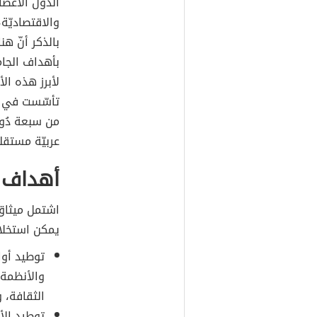
الدُّول الأعض
والاقتصاديّة
بالذكر أنّ هن
بأهداف الجام
لأبرز هذه ال
عربيّة مستقل
أهداف ج
اشتمل ميثاق 
يمكن استخلاص
توطيد أو
والأنظمة 
الثقافة، 
توطيد الأو