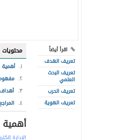
اقرأ أيضاً
محتويات
تعريف الهدف
١
أهمية ال
تعريف البحث
٢
مفهوم ا
العلمي
٣
أهداف ا
تعريف الحرب
تعريف الهوية
٤
المراجع
أهمية ال
الإدارة إلكتر