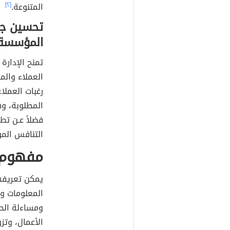
المتنوعة.
[٢]
تحسين جود
المؤسسة
تمنح الإدارة
العملاء والم
رغبات العملاء
المطلوبة، و
فضلاً عـن تط
التنافس الم
مفهوم ا
يمكن تعريفه
المعلومات و
ومساءلة الح
الأعمال، وتز