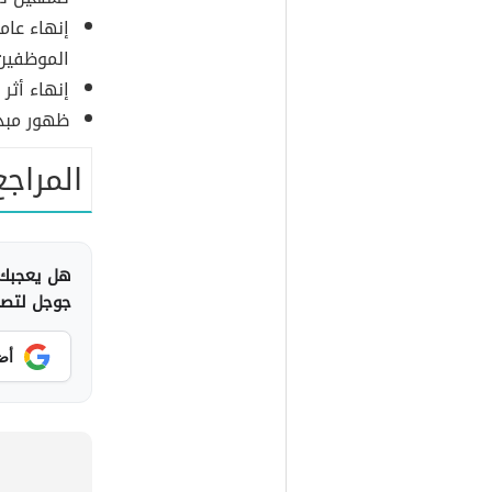
إنهاء عام
الموظفين 
إنهاء أثر
ظهور مبد
المراجع
هل يعجبك 
جوجل لتصلك
أض