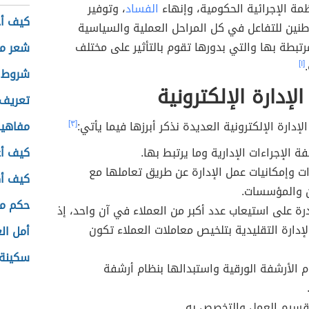
مة الإجرائية الحكومية، وإنهاء
الفساد
، وتوفير
كيف أخ
طنين للتفاعل في كل المراحل العملية والسياسية
مرتبطة بها والتي بدورها تقوم بالتأثير على مختلف
شعر م
[١]
شروط ع
لإدارة الإلكترونية
تعريف 
إدارة الإلكترونية العديدة نذكر أبرزها فيما يأتي:
[٣]
مفاهيم
ة الإجراءات الإدارية وما يرتبط بها.
كيف أع
ات وإمكانيات عمل الإدارة عن طريق تعاملها مع
كيف أك
ن والمؤسسات.
حكم مك
درة على استيعاب عدد أكبر من العملاء في آن واحد، إذ
لإدارة التقليدية بتلخيص معاملات العملاء تكون
أمل ال
سكينة 
م الأرشفة الورقية واستبدالها بنظام أرشفة
سيم العمل والتخصص به.