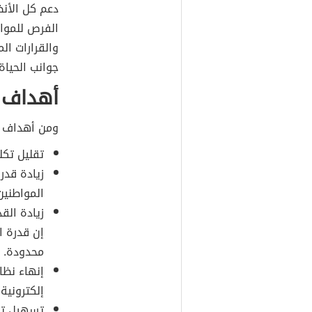
دعم كل الأنظ
الفرص للموا
والقرارات ال
جوانب الحياة.
أهداف ا
ومن أهداف ال
تقليل تكلف
زيادة قدر
المواطني
زيادة الق
إن قدرة ا
محدودة.
إنهاء نظا
إلكترونية.
تسهيل تق