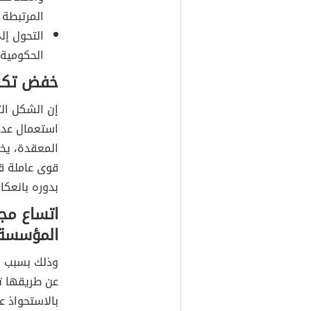
المرتبطة 
التحول إل
الحكومية 
خفض تكال
إن الشكل ال
استعمال عدد
المعقدة، يخ
قوى عاملة قل
بدوره بانعك
اتساع مج
المؤسسة
وذلك بسبب ال
عن طريقها ت
بالاستحواذ عل