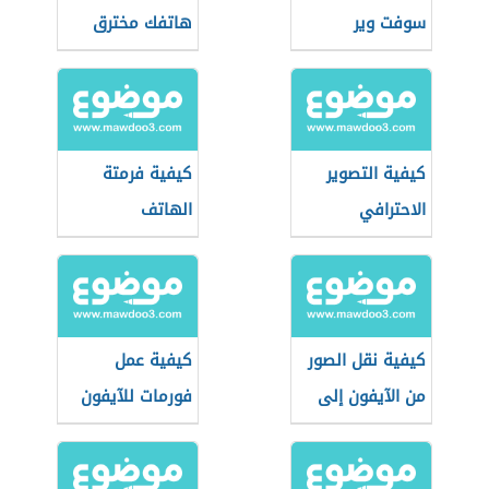
سوفت وير
هاتفك مخترق
للسامسونج
كيفية التصوير
كيفية فرمتة
الاحترافي
الهاتف
بالموبايل
كيفية نقل الصور
كيفية عمل
من الآيفون إلى
فورمات للآيفون
الكمبيوتر