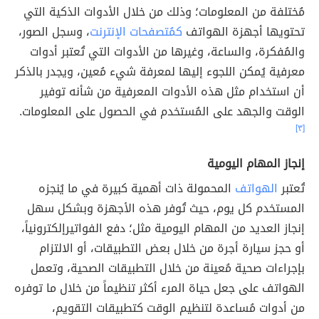
مُختلفة من المعلومات؛ وذلك من خلال الأدوات الذكية التي
تحتويها أجهزة الهواتف
كمُتصفحات الإنترنت
، وسجل الصور،
والمُفكرة، والساعة، وغيرها من الأدوات التي تُعتبر أدوات
معرفية يُمكن اللجوء إليها لمعرفة شيء مُعين، ويجدر بالذكر
أن استخدام مثل هذه الأدوات المعرفية من شأنه توفير
الوقت والجهد على المُستخدم في الحصول على المعلومات.
[٣]
إنجاز المهام اليومية
تُعتبر
الهواتف
المحمولة ذات أهمية كبيرة في ما يُنجزه
المستخدم كل يوم، حيث تُوفر هذه الأجهزة وبشكل سهل
إنجاز العديد من المهام اليومية مثل؛ دفع الفواتيرإلكترونياً،
أو حجز سيارة أجرة من خلال بعض التطبيقات، أو الالتزام
بإجراءات صحية مُعينة من خلال التطبيقات الصحية، وتعمل
الهواتف على جعل حياة المرء أكثر تنظيماً من خلال ما توفره
من أدوات مُساعدة لتنظيم الوقت كتطبيقات التقويم،