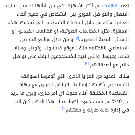
يُعتبر
الهاتف
من أكثر الأجهزة التي من شأنها تحسين عملية
الاتصال والتواصُل الفوري بين الأشخاص في جميع أنحاء
العالم؛ وذلك من خلال الخدمات المُتعددة التي تُقدمها هذه
الأجهزة، مثل: المُكالمات الصوتية، أو مُكالمات الفيديو، أو
الرسائل النصية القصيرة،
[١]
أو من خلال مواقع التواصل
الاجتماعي المُختلفة منها؛ موقع فيسبوك، وتويتر، وسناب
شات، وغيرها، والتي تُتيح للمُستخدِمين البقاء على تواصل
دائم مع أصدقائهم.
[٢]
هناك العديد من المزايا الأخرى التي تُوفرها الهواتف
للمُستخدِم وأهمها؛ إمكانية التواصُل الفوري مع جهات
المُساعدة المُختلفة أثناء حدوث أي أمر طارئ، ويرى ما يزيد
عن 40% من مُستخدِميّ الهواتف أن هذا الجهاز كان الحل
في إدارة حالة طارئة واجهتهم.
[٣]