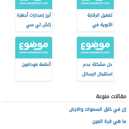
تفعيل الرقابة
أبرز إصدارات أجهزة
الأبوية في
إتش تي سي
الآيفون
لعام 2021
حل مشكلة عدم
أنظمة فودافون
استقبال الرسائل
النصية في
الأندرويد
مقالات منوعة
إن في خلق السموات والارض
ما هي قرة العين