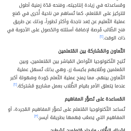
ومُساعدته في زيادة إنتاجيته، ومَنحه مُدّة زمنية أطول
للتركيز على المُتعلم، كما تُساهم من ناحية أُخرى في صُنع
عملية التّعليم عن بُعد ناجحة وأكثر تَطوراً، وذلك عن طريق
مَنح الطّالب فُرصة لإضافة أسئلته والحُصول على الأجوبة في
ذات الوقت.
[٢]
التّعاون والمُشاركة بين المُتعلمين
تُتيح التّكنولوجيا التّواصل المُباشر بين المُتعلمين، وبين
المُعلمين وطُلابهم بكبسة زر، وهي بذلك تُسهل عملية
التّعاون بينهم، مما يَمنح عملية التّعلم جُودة وسُهولة أكبر
عندما يَتعلق الأمر بقيام الطُّلاب بعمل مشاريع مُشتركة.
[٢]
المُساعدة على تَصوُّر المفاهيم
تُساعد التّكنولوجيا المُتعلم على تَصوُّر المفاهيم المُجردة، أو
المفاهيم التي يَصعُب فِهمها بطريقة أيسر.
[٣]
إشراك الطُّلاب وإيجاد مُتعلمين نَشِطين