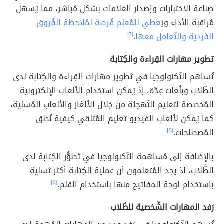
صِناعة الاختبارات وإصدار العلامات بشكل مُباشر، مما يُسهل
مُراقبة الأداء و
يُعطي للمُعلم فُرصة لمُلاحظة الفُروق
الفَردية والتّعامل معها
.
[٦]
تطوير مهارات القِراءة والكِتابة
تُساهم التّكنولوجيا في تَطوير مهارات القِراءة والكِتابة لدى
الطّلاب وبلُغات عِدّة، إذ يُمكن استخدام الألعاب الإلكترونية
المُخصصة لتعليم التّهجئة من خِلال الألغاز والألعاب المُسلية،
كما يُمكن لألعاب الفيديو تعليم المُتلقي كيفية نُطق
المُصطلحات.
[٥]
بالإضافة إلى مُساهمة التّكنولوجيا في تَطوُّر الكِتابة لدى
الطُّلاب، إذ يجد المُتعلمون أن عملية الكِتابة أكثر تَسلية
باستخدام لوحة المفاتيح منها باستخدام القلم.
[٥]
رَفد المهارات الشّخصية للطُلاب