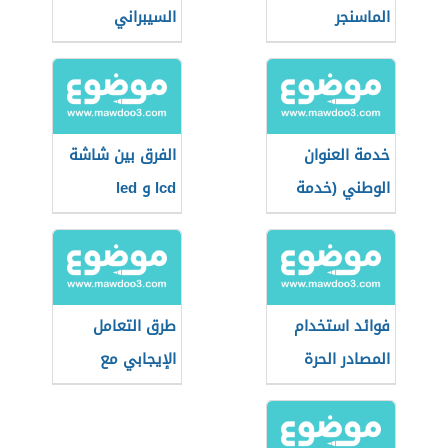
الماسنجر
السيبراني
خدمة العنوان
الفرق بين شاشة
الوطني (خدمة
lcd و led
وطنية سعودية)
فوائد استخدام
طرق التعامل
المصادر الحرة
الإيجابي مع
وسائل الاتصال
الحديثة