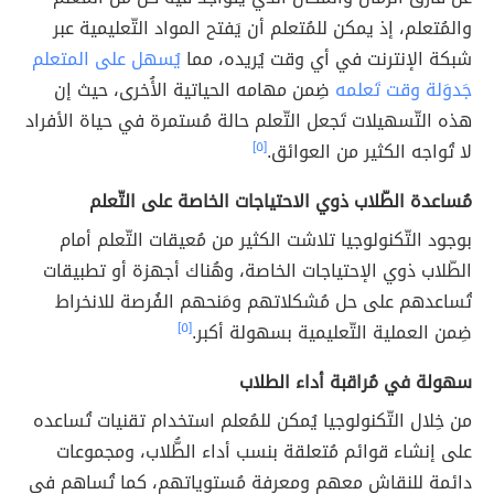
والمُتعلم، إذ يمكن للمُتعلم أن يَفتح المواد التّعليمية عبر
شبكة الإنترنت في أي وقت يُريده، مما
يُسهل على المتعلم
جَدوَلة وقت تَعلمه
ضِمن مهامه الحياتية الأُخرى، حيث إن
هذه التّسهيلات تَجعل التّعلم حالة مُستمرة في حياة الأفراد
لا تُواجه الكثير من العوائق.
[٥]
مُساعدة الطّلاب ذوي الاحتياجات الخاصة على التّعلم
بوجود التّكنولوجيا تلاشت الكثير من مُعيقات التّعلم أمام
الطّلاب ذوي الإحتياجات الخاصة، وهُناك أجهزة أو تطبيقات
تُساعدهم على حل مُشكلاتهم ومَنحهم الفُرصة للانخراط
ضِمن العملية التّعليمية بسهولة أكبر.
[٥]
سهولة في مُراقبة أداء الطلاب
من خِلال التّكنولوجيا يُمكن للمُعلم استخدام تقنيات تُساعده
على إنشاء قوائم مُتعلقة بنسب أداء الطُّلاب، ومجموعات
دائمة للنقاش معهم ومعرفة مُستوياتهم، كما تُساهم في