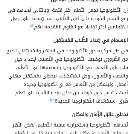
إن التّكنولوجيا تَجعل التّعلم أكثر مُتعة، وبالتالي تُساهم في
رفع التّعلم المُوجه ذاتياً لدى الطُّلاب، مما يُساعد على جعل
المُتعلمين أكثر تفاعلاً مع العُلوم المُقدمة لهم.
[٤]
الإسهام في إعداد الطُّلاب للمُستقبَل
في ظِل مركزية دور التّكنولوجيا في الحاضر والمُستقبَل يُصبح
من الضّروري تَوظيف التّكنولوجيا في التّعليم، لإعداد جيل
قادر على التّعامُل مع التّكنولوجيا وتوظيفها في التّعلُم،
والبحث، والتّعاون، وحل المُشكلات، ليحظى بمُستقبَل مِهني
أفضل، وليتمكن من التّعامل مع أي تكنولوجيا جديدة
تُستحدث من دون خوف، من خلال مَنحه القُدرة على تعلم
طُرق استكشاف التّكنولوجيا الجديدة.
[٤]
تخطي عائق الزّمان والمكان
تُساهم التّكنولوجيا باستمرارية عملية التّعليم، بغض النّظر
عن فارق الزّمان والمكان الذي يتواجد فيه كل من المُعلم