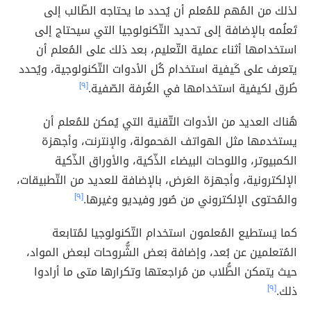
لذلك من المُهم للمُعلم أن يُحدد ما يحتاجه الطّالب إلى
تَعلُمه بالإضافة إلى تحديد التّكنولوجيا التي سيحتاج إلى
استخدامها أثناء عملية التّعليم، بعد ذلك على المُعلم أن
يتعرف على كَيفية استخدام كُل الأدوات التّكنولوجية، ويُحدد
طُرق لكيفية استخدامها في الغُرفة الصّفية.
[٩]
هُناك العديد من الأدوات التّقنية التي يُمكن للمُعلم أن
يستخدمها مثل الهواتف المَحمولة، والإنترنت، وأجهزة
الكمبيوتر، واللوحات البيضاء الذّكية، والأوراق الذّكية
الإلكترونية، وأجهزة العَرض، بالإضافة للعديد من التّطبيقات،
والمُحتوى الإلكتروني من صُور وفيديو وغيرها.
[٩]
كما يَستطيع المُعلمون استخدام التّكنولوجيا لمُتابعة
المُتعلمين عن بُعد، وإضافة بَعض الشُّروحات لبعض المواد،
حيث يتمكن الطُّلاب من مُراجعتها وتكرارها متى ما أرادوا
ذلك.
[٩]