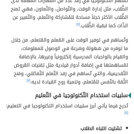
تُسهم التّكنولوجيا في رَفد عدد من المهارات المُهمة لدى
الطُّلاب، مثل إدارة الوقت، والتّواصل، والتّعاون، فهي تَمنح
الطُّلاب الأكثر خجلاً مساحة للمُشاركة والتّعلم، والتّعبير عن
الذّات كما لبقية الطُّلاب.
[٧]
وتُساهم في توفير الوقت على المُعلم والمُتعلم، من خِلال
ما توفره من سُهولة وسُرعة في الوصول للمعلومات،
والقيام بالواجبات المدرسية إلكترونياً وغيرها، بالإضافة
لمُساهمتها في إضافة أدوار قيادية مثل تِقنيات العُروض
التّقديمية، والتي تُساهم في رَفد التّعلم التّفاعُلي، ومَنح
الثّقة بالنّفس للمُتعلم، وتنمية روح القيادة لديه.
[٧]
سلبيات استخدام التّكنولوجيا في التّعليم
تُدرج فيما يأتي أبرز سلبيات استخدام التكنولوجيا في التعليم:
[٨]
تشتيت انتباه الطلاب