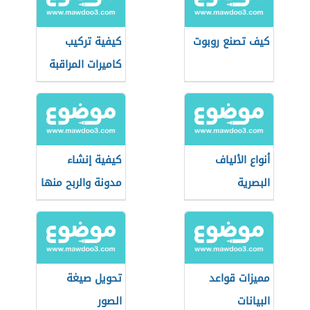
كيف تصنع روبوت
كيفية تركيب
كاميرات المراقبة
أنواع الألياف
كيفية إنشاء
البصرية
مدونة والربح منها
واستخدامات كل
نوع منها
مميزات قواعد
تحويل صيغة
البيانات
الصور