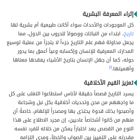
إثراء المعرفة البشرية
كل الموجودات والأحداث سواء أكانت طبيعية أم بشرية لها
تاريخ
، ابتداء من النباتات ووصولاً للحروب بين الدول، مما
يجعل محاولة فهم علم التاريخ جزءاً لا يتجزأ من عملية توسيع
المدارك المعرفية للإنسان وإكسابه وعياً أعمق بما يدور
حوله، كما أن جهل الإنسان بتاريخ الأشياء يفقدها معناها
وأهميتها.
[١]
تعزيز القيم الأخلاقية
يسرد التاريخ قصصاً حقيقة لأناس استطاعوا التغلب على كل
ما واجههم من محن وتحديات أخلاقية بكل نبل وشجاعة
وأصبحوا بذلك قدوة يحتذى بها ومصدراً للإلهام، خاصةً أن
منهم من كانوا أشخاصاً عاديين، إن مجرد الاطلاع على هذا
النوع من القصص يعد اختباراً يمكن من خلاله للفرد نفسه
مقدرته على التمييز بين الصواب والخطأ، ومدى التزامه