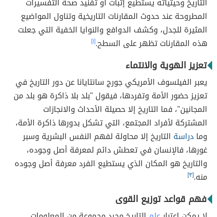
التاريخ وحيثياته يستطيع إثبات أو تفنيد صحة التفسيرات
المطروحة عند حدوث المقارنات التاريخية وتناول المواضيع
المثيرة للجدل، وكشف الدوافع والنوايا الخفية التي جعلت
هذه المقارنات تظهر على السطح.
[١]
تعزيز الهوية والانتماء
يعبر الفيلسوف الأمريكي جورج سانتايانا عن دور التاريخ في
تعزيز حضور الأمة وتفردها، فيقول "بلد بلا ذاكرة هو بلد من
المجانين"، فما التاريخ إلا حصيلة الأحداث والانجازات
المشتركة لأفراد المجتمع، التي تشكل بدورها ذاكرة الأمة،
وما
دراسة
التاريخ إلا محاولة لفهم النفس البشرية وسبر
غورها، فالإنسان في تعطش دائم لمعرفة أصل وجوده،
والتاريخ هو المكان الذي يستطيع الفرد معرفة أصل وجوده
منه.
[٣]
فهم قواعد توزيع القوى
لا يمكن اعتبار
علم
التاريخ مجرد مجموعة من المعلومات