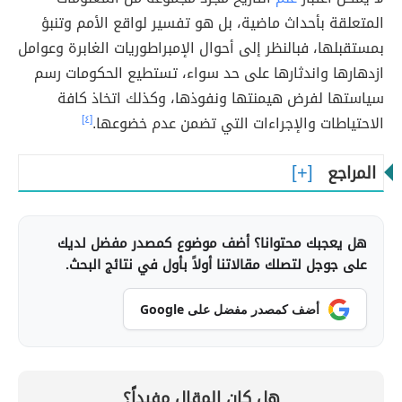
المتعلقة بأحداث ماضية، بل هو تفسير لواقع الأمم وتنبؤ
بمستقبلها، فبالنظر إلى أحوال الإمبراطوريات الغابرة وعوامل
ازدهارها واندثارها على حد سواء، تستطيع الحكومات رسم
سياستها لفرض هيمنتها ونفوذها، وكذلك اتخاذ كافة
الاحتياطات والإجراءات التي تضمن عدم خضوعها.
[٤]
المراجع
هل يعجبك محتوانا؟ أضف موضوع كمصدر مفضل لديك
على جوجل لتصلك مقالاتنا أولاً بأول في نتائج البحث.
أضف كمصدر مفضل على Google
هل كان المقال مفيداً؟