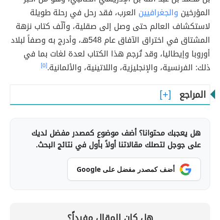
المؤرخين
والجغرافيين
العرب، فقد رحل في رحلة طويلة
لاستكشاف العالم حتى وصل إلى صقلية، وألّف كتاب نزهة
المشتاق في اختراق الآفاق عام 548هـ، وأدرج به وصفاً لبلاد
أوروبا وإيطاليا، وقد تُرجم هذا الكتاب لعدة لغات بما في
ذلك: الفرنسية، والإنجليزية، واللاتينية، والألمانية.
[٥]
المراجع
هل يعجبك محتوانا؟ أضف موضوع كمصدر مفضل لديك
على جوجل لتصلك مقالاتنا أولاً بأول في نتائج البحث.
أضف كمصدر مفضل على Google
هل كان المقال مفيداً؟