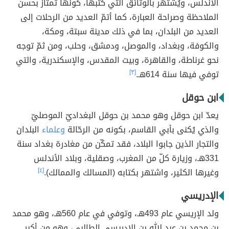
الأندلس، ويُشتهر بالوثائق التي كتبها، كونها تمتاز بحسن
الملاحظة وصراحة العبارة، كما أتمّ العديد من الرحلات إلى
العديد من البلدان، بما في ذلك مدينة سبتة، ومكة،
والكوفة، وبغداد، والموصل، ودمشق، وحلب، ومن ثمّ توجه
نحو غرناطة، والقاهرة، وبيت المقدس، والإسكندرية، والتي
توفي فيها سنة 614هـ.
[٣]
ابن حوقل
يعدّ ابن حوقل وهو محمد بن حوقل البغداديّ الموصليّ
والذي يُكنى بأبي القاسم، بكونه من الرحّالة
وعلماء
البلدان
والتجار الذين جابوا البلاد، فقد تمكّن من مغادرة بغداد سنة
331هـ، وزيارة كلّ من المغرب، وصقلية، وبلاد الأندلس
وغيرها الكثير، واشتهر بكتابه (المسالك والممالك).
[٤]
الإدريسي
ولد الإريسي عام 493هـ، وتوفي في عام 560هـ، وهو محمد
بن محمد بن عبد الله بن الإدريسي الطالبي، وهو من أكبر