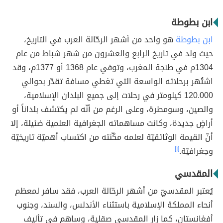
ابن بطوطة
ابن بطوطة
هو واحد من أشهر الرحّالة العرب في التاريخ،
حيث ولد في تاريخ الرابع والعشرون من شهر شباط من عام
1304م في طنجة المغرب، وتوفي عام 1368 أو 1377م، وقد
اشتُهر برحلاته الواسعة التي تغطي مسافة تقدّر بحوالي
120.000 كيلومتر في رحلات إلى جميع البلدان الإسلامية،
والصين، وسومطرة، وعلى الرغم من أنّه لم يكتشف بلداناً أو
أراضٍ جديدة، وكانت مساهماته الجغرافية العلمية ضئيلة، إلا
أنّ القيمة الوثائقيّة لعلمه مكّنته من اكتساب أهميّة تاريخيّة
وجغرافيّة.
[١]
المقدسي
يُعتبر المقدسيّ من أشهر الرحّالة العرب، فقد سافر لمعظم
أنحاء المملكة الإسلامية باستثناء الأندلس، والسند، وجنوب
أفغانستان، كما زار المقدسي صقلية، وساهم في تأليف