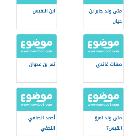
متى ولد جابر بن
ابن النفيس
حيان
صفات غاندي
نمر بن عدوان
متى ولد امرؤ
أحمد الصافي
القيس؟
النجفي