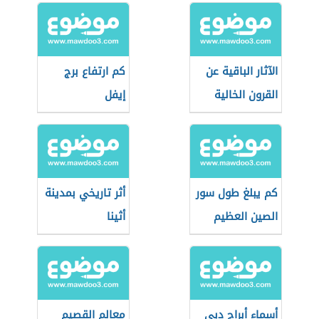
الآثار الباقية عن
كم ارتفاع برج
القرون الخالية
إيفل
كم يبلغ طول سور
أثر تاريخي بمدينة
الصين العظيم
أثينا
أسماء أبراج دبي
معالم القصيم