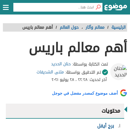
الرئيسية
/
معالم وآثار
،
حول العالم
/
أهم معالم باريس
أهم معالم باريس
حنان الحديد
تمت الكتابة بواسطة:
مثنى الشديفات
تم التدقيق بواسطة:
آخر تحديث:
٢٢:٢٨ ، ٢٨ يوليو ٢٠٢١
أضف موضوع كمصدر مفضل في جوجل
محتويات
١
برج أيفل