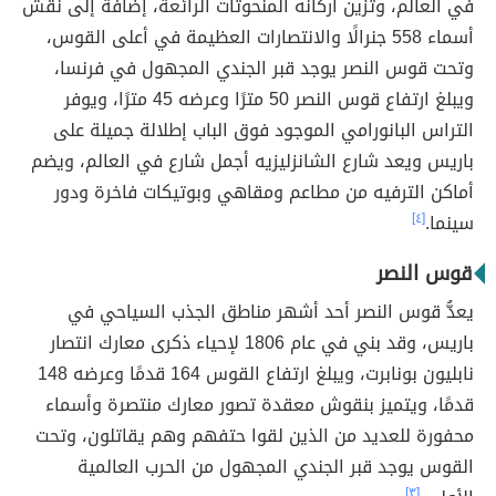
في العالم، وتزين أركانه المنحوتات الرائعة، إضافة إلى نقش
أسماء 558 جنرالًا والانتصارات العظيمة في أعلى القوس،
وتحت قوس النصر يوجد قبر الجندي المجهول في فرنسا،
ويبلغ ارتفاع قوس النصر 50 مترًا وعرضه 45 مترًا، ويوفر
التراس البانورامي الموجود فوق الباب إطلالة جميلة على
باريس ويعد شارع الشانزليزيه أجمل شارع في العالم، ويضم
أماكن الترفيه من مطاعم ومقاهي وبوتيكات فاخرة ودور
سينما.
[٤]
قوس النصر
يعدُّ قوس النصر أحد أشهر مناطق الجذب السياحي في
باريس، وقد بني في عام 1806 لإحياء ذكرى معارك انتصار
نابليون بونابرت، ويبلغ ارتفاع القوس 164 قدمًا وعرضه 148
قدمًا، ويتميز بنقوش معقدة تصور معارك منتصرة وأسماء
محفورة للعديد من الذين لقوا حتفهم وهم يقاتلون، وتحت
القوس يوجد قبر الجندي المجهول من الحرب العالمية
[٣]