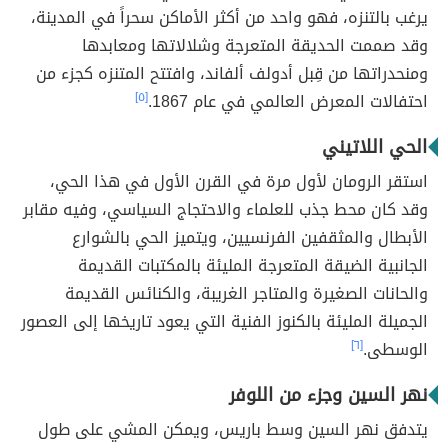
يرغب بالتنزه، فهو واحد من أكثر الأماكن سحراً في المدينة،
وقد صممت الحديقة المتعرجة وشلالاتها ومعابدها
ومنحدراتها من قِبل أدولف ألفاند، وافتتح المتنزه كجزء من
احتفالات المعرض العالمي في عام 1867.
[٥]
الحي اللاتيني
استقر الرومان لأول مرة في القرن الأول في هذا الحي،
وقد كان محط جذب للعلماء والاحتجاج السياسي، وفيه مقابر
الأبطال والمثقفين الفرنسيين، ويتميز الحي بالشوارع
الجانبية الضيقة المتعرجة المليئة بالمكتبات القديمة
والحانات الصغيرة والمتاجر الغريبة، والكنائس القديمة
الجميلة المليئة بالكنوز الفنية التي يعود تاريخها إلى العصور
الوسطى.
[٦]
نهر السين وجزء من اللوفر
يتدفق نهر السين وسط باريس، ويمكن المشي على طول