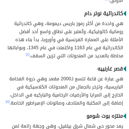
الأولى.
كاتدرائية نوتر دام
هي واحدة من أكثر رموز باريس ديمومة، وهي كاتدرائية
رومانية كاثوليكية، وتُعتبر على نطاق واسع أحد أفضل
الأمثلة على العمارة الفرنسية في وأوروبا، بدأ بناء هذه
الكاتدرائية في عام 1163 واكتملت في عام 1345، وبواباتها
محاطة بالعديد من المنحوتات التي تزين السقف.
[٤]
قصر غارنييه
هي عبارة عن قاعة تتسع لـ2000 مقعد وهي ذروة الفخامة
الباريسية، وتزخر بالجمال من المنحوتات الكلاسيكية في
الخارج إلى المرايا والأرضيات الرخامية والباركيه في الداخل،
إضافة إلى المكتبة والمتاحف وصالونات الإمبراطور الخاصة.
[٥]
منتزه بوت شومو
يعد محور حي شمال شرق بيلفيل، وهي وجهة رائعة لمن