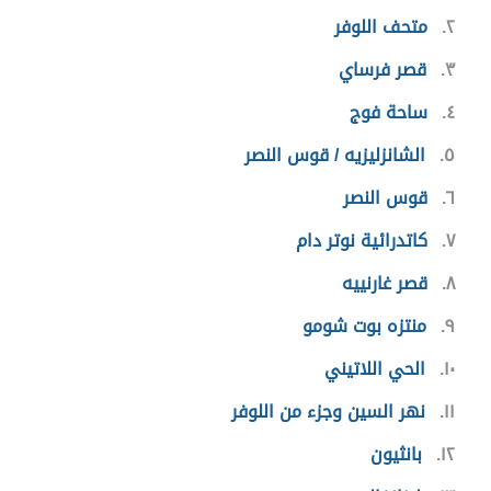
٢
متحف اللوفر
٣
قصر فرساي
٤
ساحة فوج
٥
الشانزليزيه / قوس النصر
٦
قوس النصر
٧
كاتدرائية نوتر دام
٨
قصر غارنييه
٩
منتزه بوت شومو
١٠
الحي اللاتيني
١١
نهر السين وجزء من اللوفر
١٢
بانثيون