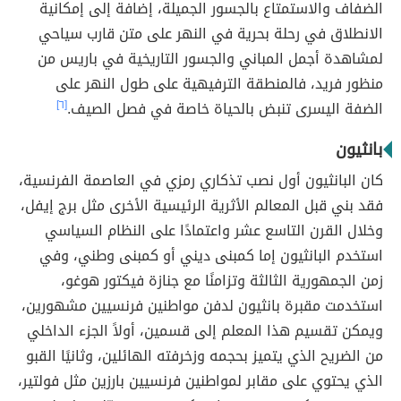
الضفاف والاستمتاع بالجسور الجميلة، إضافة إلى إمكانية
الانطلاق في رحلة بحرية في النهر على متن قارب سياحي
لمشاهدة أجمل المباني والجسور التاريخية في باريس من
منظور فريد، فالمنطقة الترفيهية على طول النهر على
الضفة اليسرى تنبض بالحياة خاصة في فصل الصيف.
[٦]
بانثيون
كان البانثيون أول نصب تذكاري رمزي في العاصمة الفرنسية،
فقد بني قبل المعالم الأثرية الرئيسية الأخرى مثل برج إيفل،
وخلال القرن التاسع عشر واعتمادًا على النظام السياسي
استخدم البانثيون إما كمبنى ديني أو كمبنى وطني، وفي
زمن الجمهورية الثالثة وتزامنًا مع جنازة فيكتور هوغو،
استخدمت مقبرة بانثيون لدفن مواطنين فرنسيين مشهورين،
ويمكن تقسيم هذا المعلم إلى قسمين، أولاً الجزء الداخلي
من الضريح الذي يتميز بحجمه وزخرفته الهائلين، وثانيًا القبو
الذي يحتوي على مقابر لمواطنين فرنسيين بارزين مثل فولتير،