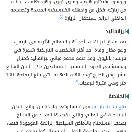
وروسو، وفيكتور هوغو، وماري كوري، وهو معّلم جذب لا بد
من زيارته، فكل من واجهته الكلاسيكية الجديدة وتصميمه
الداخلي الرائع يستحقان الزيارة.
[٧]
ليزانفاليد
يعد فندق ليزانفاليد أحد أهم المعالم الأثرية في باريس،
وهو مكان وفاة أحد أكثر الشخصيات التاريخية شهرة في
فرنسا: نابليون، وقد صمم مجمع مباني ليزانفاليد كمنزل
ومستشفى للجنود الفرنسيين المتقاعدين خلال القرن السابع
عشر، ومن الخارج توجد القبة الذهبية التي يبلغ ارتفاعها 100
متر وهي مثيرة للإعجاب.
[٨]
الخلاصة
تقع مدينة باريس
في فرنسا وتعد واحدة من روائع المدن
السياحية في العالم، والتي يقصدها العديد من السياح
بهدف الاستمتاع بالأماكن السياحية الرائعة الموجودة فيها،
فهي تشتهر بعاصمة الجمال الفرنسية، كما تحتوي على