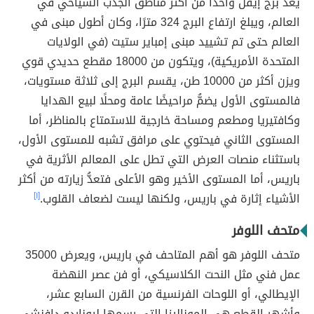
يعدُّ برج إيفل واحدًا من أ
كثر مناطق الجذب السياحي في
العالم، ويبلغ
ارتفاع البرج 324 مترًا، وكان أطول مبنى في
العالم حتى تم تشييد مبنى إمباير ستيت (في الولايات
المتحدة الأمريكية)، و
يتكون من 18000 مقطع حديدي قوي
ويزن أكثر من 10000 طن، يقسم البرج إلى ثلاثة مستويات،
فالمستوى الأول يضمُّ مراحيضًا عامة ومحلًا لبيع الهدايا
وكافتيريا ومطعم ومساحة خارجية للاستمتاع بالمناظر، أما
المستوى الثاني فيحتوي
على مرافق تشبه للمستوى الأول،
باستثناء منصات العرض التي تطل على المعالم الأثرية في
باريس، أما المستوى الأخير وهو الأعلى فتعدُّ زيارته من أكثر
الأشياء إثارة في باريس، ولكنها ليست لضعاف القلوب.
[١]
متحف اللوفر
متحف اللوفر هو أهم المتاحف في باريس، ويعرض 35000
عمل فني
مثل النحت الكلاسيكي، أو فن عصر النهضة
الإيطالي، أو اللوحات الفرنسية من القرن السابع عشر،
وأشهر القطع هي
الموناليزا التي رسمها ليوناردو دافنشي،