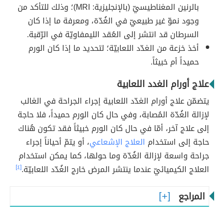
بالرنين المغناطيسيّ (بالإنجليزية: MRI)؛ وذلك للتأكد من
وجود نموّ غير طبيعيّ في الغُدّة، ومعرفة ما إذا كان
السرطان قد انتشر إلى العُقد الليمفاويّة في الرّقبة.
أخذ خزعة من الغدّد اللعابيّة؛ لتحديد ما إذا كان الورم
حميداً أم خبيثاً.
علاج أورام الغدد اللعابية
يتضمّن علاج أورام الغدّد اللعابية إجراء الجراحة في الغالب
لإزالة الغُدّة المُصابة، وفي حال كان الورم حميداً، فلا حاجة
إلى علاج آخر، أمّا في حال كان الورم خبيثاً فقد تكون هُناك
حاجة إلى استخدام
العلاج الإشعاعي
، أو يتمّ أحياناً إجراء
جراحة واسعة لإزالة الغُدّة وما حولها، كما يمكن استخدام
العلاج الكيميائيّ عندما ينتشر المرض خارج الغُدّد اللعابيّة.
[٤]
المراجع