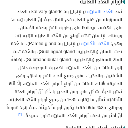
أورام الغدد اللعابية
تُعد
الغُدد اللعابيّة
(بالإنجليزية: Salivary glands) الغدد
المسؤولة عن صُنع اللعاب في الفمّ، حيثُ إنّ اللعاب يُساعد
على الهضم، ويحافظ على رطوبة الفمّ وصحّة الأسنان،
ويمتلك الإنسان ثلاثة أزواج من الغُدّد اللعابيّة الرّئيسيّة؛
وهي:
الغُدّة النّكافيّة
(بالإنجليزية: Parotid gland)، والغُدّة
تحت اللسان (بالإنجليزية: Sublingual gland)، والغُدّة تحت
الفكّ السفليّ (بالإنجليزية: Submandibular gland)، إضافةً
إلى المئات من الغُدّد اللعابيّة الصّغيرة الموجودة داخل
الشفتين، والخدّين، وفي جميع أنحاء الفم والحلق، وفي
الحقيقة هُناك المئات من أنواع أورام الغُدّد اللعابيّة، إلّا أنّها
تُعتبر نادرةً بشكلٍ عام، ومن الجدير بالذّكر أنّ أورام الغدّة
النّكافيّة تُمثّل ما يُقارب 85% من جميع أورام الغُدّد اللعابيّة،
وحوالي 25% منها فقط يكون أوراماً خبيثةً؛ حيثُ وُجدَ عُموماً
أنّ أكثر من نصف أورام الغُدّد اللعابيّة تكون حميدةً.
[١]
[٢]