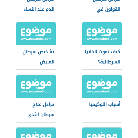
القولون في
الدم عند النساء
بدايته
كيف تموت الخلايا
تشخيص سرطان
السرطانية؟
المبيض
أسباب اللوكيميا
مراحل علاج
سرطان الثدي