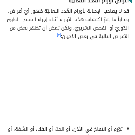
أعراض أورام الغدد اللعابية
قد لا يصاحب الإصابة بأورام الغُدد اللعابيّة ظهور أيّ أعراض،
وغالباً ما يتمّ اكتشاف هذه الأورام أثناء إجراء الفحص الطبيّ
الدّوريّ أو الفحص السّريريّ، ولكن يُمكن أن تظهر بعض من
الأعراض التالية في بعض الأحيان:
[٣]
توّرم أو انتفاخ في الأذن، أو الخدّ، أو الفك، أو الشّفة، أو