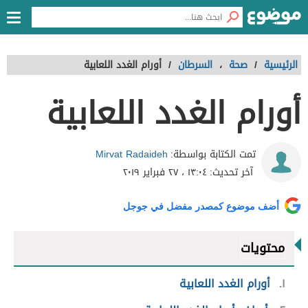
الرئيسية
/
صحة
،
السرطان
/
أورام الغدد اللعابية
أورام الغدد اللعابية
Mirvat Radaideh
تمت الكتابة بواسطة:
آخر تحديث:
١٣:٠٤ ، ٢٧ فبراير ٢٠١٩
أضف موضوع كمصدر مفضل في جوجل
محتويات
١
أورام الغدد اللعابية