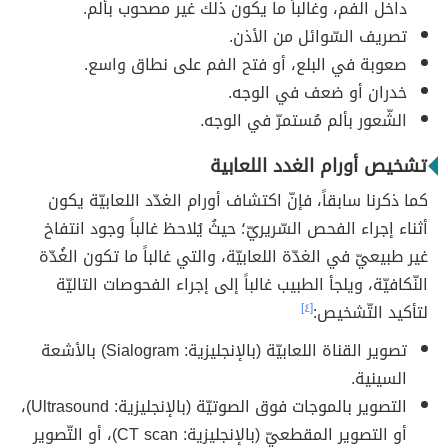
داخل الفم، وغالباً ما يكون ذلك غير مصحوب بألم.
تصريف السّوائل من الأذن.
صعوبة في البلع، أو فتح الفم على نطاق واسع.
خدران أو ضعف في الوجه.
الشّعور بألم مُستمرّ في الوجه.
تشخيص أورام الغدد اللعابية
كما ذكرنا سابقاً، فإنّ اكتشاف أورام الغدّد اللعابيّة يكون
أثناء إجراء الفحص السّريريّ؛ حيثُ يُلاحظ غالباً وجود انتفاخ
غير طبيعيّ في الغدّة اللعابيّة، والتي غالباً ما تكون الغُدّة
النّكافيّة، ويلجأ الطبيب غالباً إلى إجراء الفحوصات التاليّة
لتأكيد التّشخيص:
[٤]
تصوير القناة اللعابيّة (بالإنجليزية: Sialogram) بالأشعة
السينية.
التصوير بالموجات فوق الصوتيّة (بالإنجليزية: Ultrasound)،
أو التصوير المقطعيّ (بالإنجليزية: CT scan)، أو التّصوير