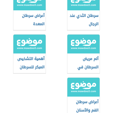
سرطان الثدي عند
أعراض سرطان
الرجال
المعدة
ألم مريض
أهمية التشخيص
السرطان في
المبكر للسرطان
مراحله الأخيرة
وكيفية تخفيفه
أعراض سرطان
الفم والأسنان