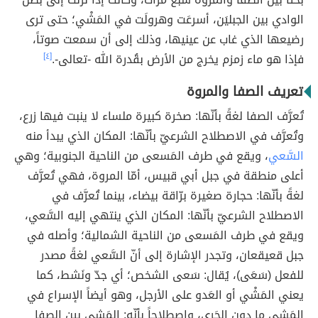
الوادي بين الجبليَن، أسرعَت وهرولَت في المَشْي؛ حتى ترى
رضيعها الذي غاب عن عينيها، وذلك إلى أن سمعت صوتاً،
فإذا هو ماء زمزم يخرج من الأرض بقُدرة الله -تعالى-.
[٤]
تعريف الصفا والمروة
تُعرَّف الصفا لغةً بأنّها: صخرة كبيرة ملساء لا ينبت فيها زرع،
وتُعرَّف في الاصطلاح الشرعيّ بأنّها: المكان الذي يبدأ منه
السَّعي
، ويقع في طرف المَسعى من الناحية الجنوبية؛ وهي
أعلى منطقة في جبل أبي قبيس، أمّا المروة، فهي تُعرَّف
لغةً بأنّها: حجارة صغيرة برّاقة بيضاء، بينما تُعرَّف في
الاصطلاح الشرعيّ بأنّها: المكان الذي ينتهي إليه السَّعي،
ويقع في طرف المَسعى من الناحية الشمالية؛ وأصله في
جبل قعيقعان، وتجدر الإشارة إلى أنّ السَّعي لغةً مصدر
للفعل (سَعَى)، يُقال: سَعى الشخص؛ أي جدّ ونَشط، كما
يعني المَشْي أو العَدو على الأرجل، وهو أيضاً الإسراع في
المَشي ما دون الجَري، واصطلاحاً بأنّه: المَشي بين الصفا