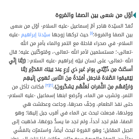
أوّل من سَعى بين الصفا والمَروة
تُعَدّ السيّدة هاجر أمّ إسماعيل -عليه السلام- أوّل من سَعى
بين الصفا والمَروة؛
[١]
حيث تركها زوجها
سيّدنا إبراهيم
-عليه
السلام- في صحراء قاحلة مع التمر والماء بأمرٍ من الله
-تعالى-؛ مستسلمين لأمر الله -تعالى-، ومُتوكّلين عليه؛ قال
الله -تعالى- على لسان نبيّه إبراهيم -عليه السلام-:
(رَبَّنا إِنّي
أَسكَنتُ مِن ذُرِّيَّتي بِوادٍ غَيرِ ذي زَرعٍ عِندَ بَيتِكَ المُحَرَّمِ رَبَّنا
لِيُقيمُوا الصَّلاةَ فَاجعَل أَفئِدَةً مِنَ النّاسِ تَهوي إِلَيهِم
وَارزُقهُم مِنَ الثَّمَراتِ لَعَلَّهُم يَشكُرونَ)
،
[٢]
[٣]
فكانت تأكل من
التمر، وتشرب من الماء، وتُرضع ابنها إسماعيل -عليه السلام-
حتى نفدَ الطعام، وجَفّ صدرها، وجاعت وعطشت هي
وولدها، فجعلت تبحث عن الماء في أقرب جبل إليها؛ وهو
الصفا، فلم تجد أحداً، ولم تجد ما يسدُّ جوعَها، فذهبت إلى
الجبل المقابل؛ وهو المَروة تبحث أيضاً، واستمرّت بالمَشْي
بحثاً بين الصفا والمروة سبعَ مرّات، وكانت إذا نزلت إلى بَطن