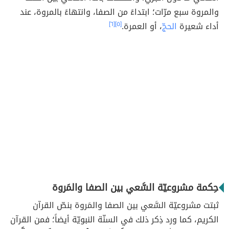
والمروة سبع مرّات؛ ابتداءً من الصفا، وانتهاءً بالمروة، عند
أداء شعيرة
الحجّ
، أو العمرة.
[٥]
[٦]
حِكمة مشروعيّة السَّعي بين الصفا والمَروة
ثبتت مشروعيّة السَّعي بين الصفا والمَروة بنصّ القرآن
الكريم، كما ورد ذِكر ذلك في السنّة النبويّة أيضاً؛ فمن القرآن