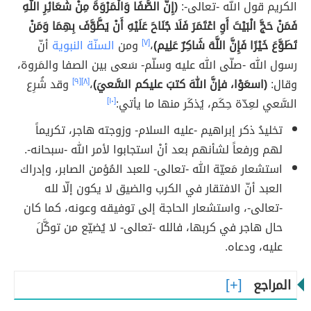
الكريم قول الله -تعالى-:
(إِنَّ الصَّفَا وَالْمَرْوَةَ مِنْ شَعَائِرِ اللَّهِ
فَمَنْ حَجَّ الْبَيْتَ أَوِ اعْتَمَرَ فَلَا جُنَاحَ عَلَيْهِ أَنْ يَطَّوَّفَ بِهِمَا وَمَنْ
تَطَوَّعَ خَيْرًا فَإِنَّ اللَّهَ شَاكِرٌ عَلِيم)
،
[٧]
ومن
السنّة النبوية
أنّ
رسول الله -صلّى الله عليه وسلّم- سَعى بين الصفا والمَروة،
وقال:
(اسعَوْا، فإنَّ اللهَ كتبَ عليكم السَّعيَ)
،
[٨]
[٩]
وقد شُرِع
السَّعي لعِدّة حِكَم، يُذكَر منها ما يأتي:
[١٠]
تخليدُ ذكر إبراهيم -عليه السلام- وزوجته هاجر، تكريماً
لهم ورفعاً لشأنهم بعد أنْ استجابوا لأمر الله -سبحانه-.
استشعار مَعيّة الله -تعالى- للعبد المُؤمن الصابر، وإدراك
العبد أنّ الافتقار في الكرب والضيق لا يكون إلّا لله
-تعالى-، واستشعار الحاجة إلى توفيقه وعونه، كما كان
حال هاجر في كربها، فالله -تعالى- لا يُضيّع من توكَّلَ
عليه، ودعاه.
المراجع