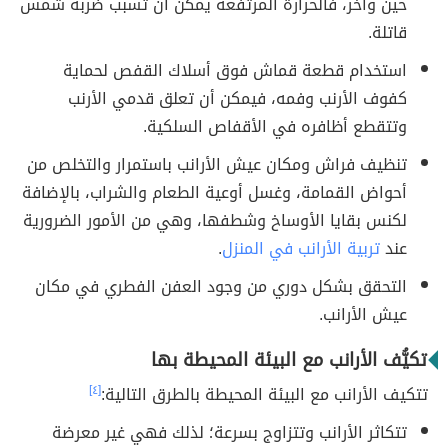
حين وآخر، فالحرارة المرتفعة يمكن أن تُسبب ضربة شمس
قاتلة.
استخدام قطعة قماش فوق أسلاك القفص لحماية
كفوف الأرنب وفمه، فيمكن أن تعلق قدمي الأرنب
وتتقطع أظافره في الأقفاص السلكية.
تنظيف فراش ومكان عيش الأرانب باستمرار والتخلص من
أحواض القمامة، وغسل أوعية الطعام والشراب، بالإضافة
لكنس بقايا الأوساخ وشطفها، وهي من الأمور الضرورية
عند
تربية الأرانب في المنزل
.
التحقق بشكل دوري من وجود العفن الفطري في مكان
عيش الأرانب.
تكيُّف الأرانب مع البيئة المحيطة بها
تتكيف الأرانب مع البيئة المحيطة بالطرق التالية:
[٤]
تتكاثر الأرانب وتتزاوج بسرعة؛ لذلك فهي غير معرضة