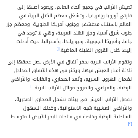
تعيش الأرانب في جميع أنحاء العالم، ويعود أصلها إلى
قارتي أوروبا وإفريقيا، وتشغل معظم الكتل البرية في
العالم باستثناء مدغشقر، وجنوب أمريكا الجنوبية، ومعظم جزر
جنوب شرق آسيا، وجزر الهند الغربية، وهي لا توجد في
جافا، وأمريكا الجنوبية، ونيوزيلندا، وأستراليا، حيث أُدخلت
إليها خلال القرون القليلة الماضية.
[١]
وتقوم الأرانب البرية بحفر أنفاق في الأرض يصل عمقها إلى
ثلاثة أمتار للعيش فيها، ويكثر في هذه الأنفاق المداخل
لضمان الهروب السريع، وتُعد الصحاري، والغابات، والأراضي
الرطبة، والمراعي، والمروج موائل الأرانب البرية.
[١]
تفضل الأرانب العيش في بيئات تشمل الصحاري الصخرية،
والأراضي العشبية شبه الاستوائية، وكذلك السهول
الساحلية الرطبة وخاصة في مناخات البحر الأبيض المتوسط.
[٢]