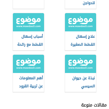
للدواجن
علاج إسهال
أسباب إسهال
القطط الصغيرة
القطط مع رائحة
بالنشا
كريهة
نبذة عن حيوان
أهم المعلومات
السيسي
عن تربية القرود
المنزلية
مقالات منوعة