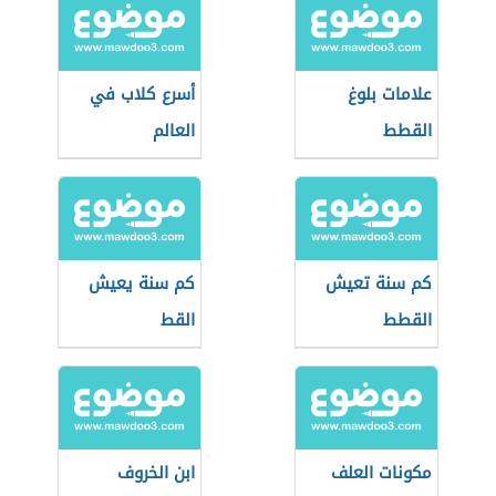
علامات بلوغ
أسرع كلاب في
القطط
العالم
كم سنة تعيش
كم سنة يعيش
القطط
القط
مكونات العلف
ابن الخروف