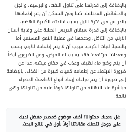
بالإضافة إلى قدرتها على تناول اللفت، والبرسيم، والجزر،
والحشائش المختلفة، كما ومن الممكن أن يتم إطعامها
بالدريس في فترة الليل بسبب فائدته الكبيرة للهضم،
بالإضافة إلى قدرة سيقان الدريس الصلبة على وقاية أسنان
الأرنب من التآكل، ودعمها في عملية النمو المستمر. أما
بالنسبة لنبات الكرنب، فيجب أن لا يتم إطعامه للأرنب بنسب
ومعدلات مرتفعة؛ فقد يسبب له المرض، ومن الضروري أيضاً
أن يتم وضع ماء نظيف وعذب في مكان عيشه، عدا عن
ضرورة الابتعاد عن إطعامه كميات كبيرة من الغذاء، بالإضافة
إلى ضرورة أن يتم مراعاة إبعاد أنواع الأطعمة الخضراء
مباشرة عند انتهائه من تناولها خوفاً عليه من تناولها وهي
تالفة.
هل يعجبك محتوانا؟ أضف موضوع كمصدر مفضل لديك
على جوجل لتصلك مقالاتنا أولاً بأول في نتائج البحث.