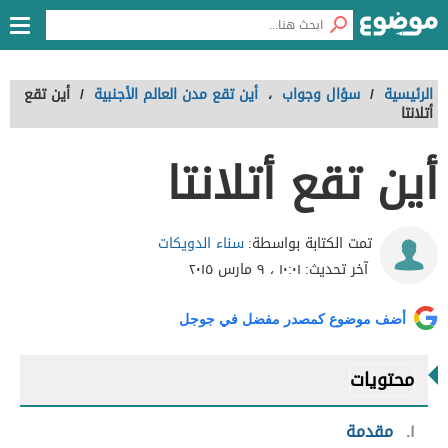
الرئيسية
/
سؤال وجواب
،
أين تقع مدن العالم الأجنبية
/
أين تقع
أتلانتا
أين تقع أتلانتا
سناء الدويكات
تمت الكتابة بواسطة:
آخر تحديث:
١٠:٠١ ، ٩ مارس ٢٠١٥
أضف موضوع كمصدر مفضل في جوجل
محتويات
١
مقدمة