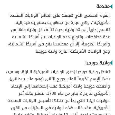
مقدمة
القوة العظمى التي هيمنت على العالم "الولايات المتحدة
الأمريكية"، وهي عبارة عن جمهورية دستورية فيدرالية،
تقسم إدارياً إلى 50 ولاية بحيث تتألف كل ولاية منها من
عدة محافظات، وتتوزع هذه الولايات بين أمريكا الشمالية
وأمريكا الجنوبية، إلا أن معظمها يقع في أمريكا الشمالية،
ومن الولايات الأمريكية البارزة ولاية جورجيا.
ولاية جورجيا
تشكل ولاية جورجيا إحدى الولايات الأمريكية البارزة، وسميت
بهذا الإسم تكريماً للملك جورج الثاني (وهو ملك بريطاني)،
وأصبحت جورجيا ولاية أمريكية عقب إنضمامها إلى الإتحاد
الأمريكي بتاريخ 2 يناير من عام 1788، لتعتبر بذلك آخر
الولايات ال13 التي بدأ من خلالها تأسيس الولايات المتحدة
الأمريكية، فقد كانت هذه الولاية في الستينات من القرن
التاسع عشر إحدى أغنى 10 ولايات أمريكية، وتضم ولاية