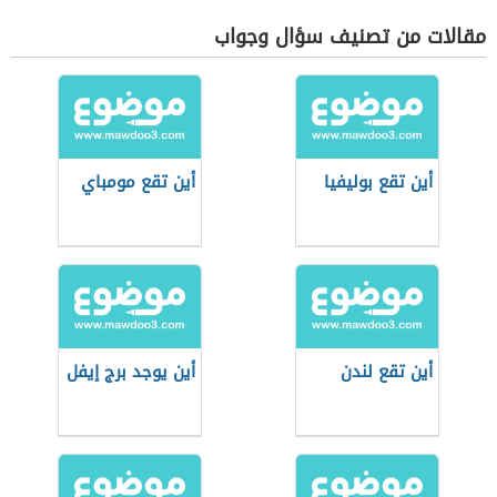
مقالات من تصنيف سؤال وجواب
أين تقع بوليفيا
أين تقع مومباي
أين تقع لندن
أين يوجد برج إيفل