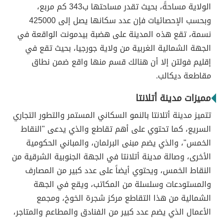
الولاية مساحةً، بحيث تقدر مساحتها ب343 كم مربع،
وبحسب الإحصائيات فإن عدد سكانها يصل إلى 425000
نسمة، تقع هذه المدينة على هضبة بيدمونت الواقعة في
الجهة الشمالية الغربية من ولاية جورجيا، بحيث تقع في
إقليم فولتن إلا أن هنالك قسم منها واقع ضمن نطاق
مقاطعة ديكالب.
مميزات مدينة أتلانتا
تتميز مدينة أتلانتا بالنمو السكاني المستمر والتطور التجاري
السريع، كما تحتوي على أهم تقاطع والذي يدعى "النقاط
الخمس"، والذي يضم مبنى البرلمان، والمباني الحكومية
الأخرى، وصالة مدينة أتلانتا في الجهة الجنوبية الشرقية من
النقاط الخمس، ويحتوي أيضاً على عدد كبير من المصارف
والمستودعات وسلسلة من المكاتب، ويقع في الجهة
الشمالية من هذا التقاطع مركز شجرة الخوخ، ومجمع
الأعمال الذي يضم عدد كبير من الفنادق والمطاعم والمتاجر،