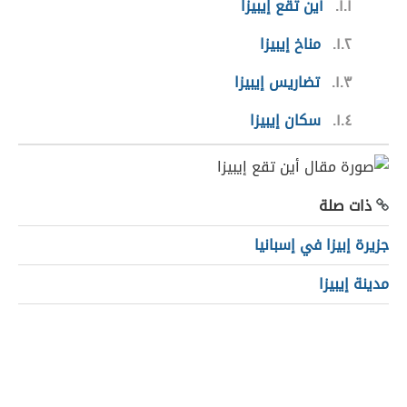
١.١
أين تقع إيبيزا
١.٢
مناخ إيبيزا
١.٣
تضاريس إيبيزا
١.٤
سكان إيبيزا
ذات صلة
جزيرة إبيزا في إسبانيا
مدينة إيبيزا