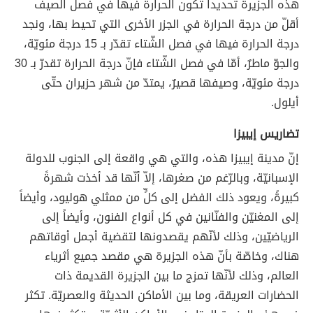
هذه الجزيرة تحديداً تكون الحرارة فيها في فصل الصيف
أقلّ من درجة الحرارة في الجزر الأخرى التي تحيط بها، ونجد
درجة الحرارة فيها في فصل الشّتاء تقدّر بـ 15 درجة مئويّة،
والجوّ ماطرٌ، أمّا في فصل الشّتاء فإنّ درجة الحرارة تقدرّ بـ 30
درجة مئويّة، وصيفها قصيرٌ، يمتدّ من شهر حزيران حتّى
أيلول.
تضاريس إيبيزا
إنّ مدينة إيبيزا هذه، والتي هي واقعة إلى الجنوب للدولة
الإسبانيّة، وبالرّغم من صغرها، إلاّ أنّها قد أخذت شهرةً
كبيرةً، ويعود ذلك الفضل إلى كلٍّ من ممثلي هوليود، وأيضاً
إلى المغنيّن والفنّانين في كل أنواع الفنون، وأيضاً إلى
الرياضيّين، وذلك لأنّهم يقصدونها لتقضية أجمل أوقاتهم
هناك، وخاصّة بأنّ هذه الجزيرة هي مقصد جميع أثرياء
العالم، وذلك لأنّها تمزج ما بين الجزيرة القديمة ذات
الحضارات العريقة، وما بين الأماكن الحديثة والعصريّة. تكثر