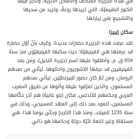
في هذه الجزيرة المتاحف والأماكن الأثريّة، وتكثر فيها
الكنوز الطبيعيّة، التي تزيدها روعةً، وتزيد من سحرها
والتشجيع على زيارتها.
سكان إيبيزا
لقد عرفت هذه الجزيرة حضارات عديدة، وعُرف بأنّ أوّل حضارة
قد عرفتها هي الفينيقيّة؛ حيث سكنها الفينيقيّون منذ سنة
654 ق. م، وأطلقوا عليها اسم (جزيرة النخيل)، ومن بعد
الفينيقيين قد عرفها الآشوريون واحتلوها، ليأتي من بعدهم
الرومان، ومن ثمّ كان حضور للبيزنطيّين، ليأتي بعدهم
المسلمون، والذين تعرّفوا عليها وأتوها عن طريق المغرب
العربي وحكمهم للأندلس، فكان (بنو غانية) هم آخر حكّامها
المسلمين، لتعود بعد ذلك إلى العهد المسيحي، وذلك في
سنة 1235 للميلاد، ومنذ هذا التاريخ وحتّى يومنا هذا، هي
مستقلة وغير تابعة لأيّة دولة وحكمها هو ذاتي.