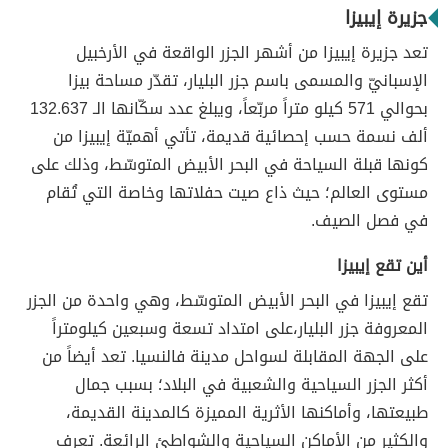
جزيرة إيبيزا
تعد جزيرة إيبيزا من أشهر الجزر الواقعة في الأرخبيل
الإسبانيّ والمسمى باسم جزر البليار، تقدّر مساحة بيزا
بحوالي 571 كيلو متراً مربّعاً، ويبلغ عدد سكّانها الـ 132.637
ألف نسمة حسب إحصائية قديمة، تأتي أهميّة إيبيزا من
كونها قبلة السياحة في البحر الأبيض المتوسّط، وذلك على
مستوى العالم؛ حيث ذاع صيت حفلاتها وخاصة التي تُقام
في فصل الصيف.
أين تقع إيبيزا
تقع إيبيزا في البحر الأبيض المتوسّط، وهي واحدة من الجزر
المعروفة جزر البليار،على امتداد تسعة وسبعين كيلومتراً
على الجهة المقابلة لسواحل مدينة فالنسيا. تعد أيضاً من
أكثر الجزر السياحية والشعبية في البلاد؛ بسبب جمال
طبيعتها، وأماكنها الأثرية المميزة كالمدينة القديمة،
والكثير من الأماكن السياحية والشواطئ الرائعة. تعرف