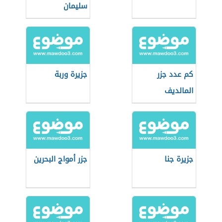
سليمان
كم عدد جزر
جزيرة وربة
المالديف
جزيرة جنا
جزر أمواج البحرين