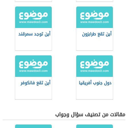
أين تقع طرابزون
أين توجد سمرقند
دول جنوب أفريقيا
أين تقع فانكوفر
مقالات من تصنيف سؤال وجواب