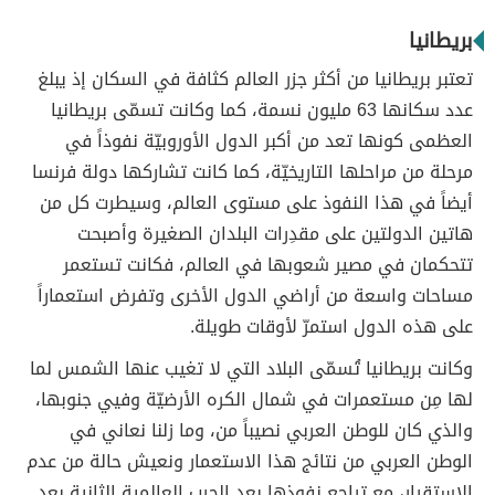
بريطانيا
تعتبر بريطانيا من أكثر جزر العالم كثافة في السكان إذ يبلغ
عدد سكانها 63 مليون نسمة، كما وكانت تسمّى بريطانيا
العظمى كونها تعد من أكبر الدول الأوروبيّة نفوذاً في
مرحلة من مراحلها التاريخيّة، كما كانت تشاركها دولة فرنسا
أيضاً في هذا النفوذ على مستوى العالم، وسيطرت كل من
هاتين الدولتين على مقدِرات البلدان الصغيرة وأصبحت
تتحكمان في مصير شعوبها في العالم، فكانت تستعمر
مساحات واسعة من أراضي الدول الأخرى وتفرض استعماراً
على هذه الدول استمرّ لأوقات طويلة.
وكانت بريطانيا تُسمّى البلاد التي لا تغيب عنها الشمس لما
لها مِن مستعمرات في شمال الكره الأرضيّة وفيي جنوبها،
والذي كان للوطن العربي نصيباً من، وما زلنا نعاني في
الوطن العربي من نتائج هذا الاستعمار ونعيش حالة من عدم
الاستقرار، مع تراجع نفوذها بعد الحرب العالمية الثانية بعد