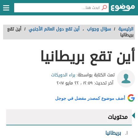
الرئيسية
/
سؤال وجواب
،
أين تقع دول العالم الأجنبي
/
أين تقع
بريطانيا
أين تقع بريطانيا
براء الدويكات
تمت الكتابة بواسطة:
آخر تحديث:
١٢:٥٩ ، ٢٢ مايو ٢٠١٧
أضف موضوع كمصدر مفضل في جوجل
محتويات
١
بريطانيا