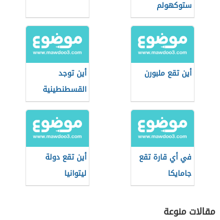
ستوكهولم
أين تقع ملبورن
أين توجد
القسطنطينية
في أي قارة تقع
أين تقع دولة
جامايكا
ليتوانيا
مقالات منوعة