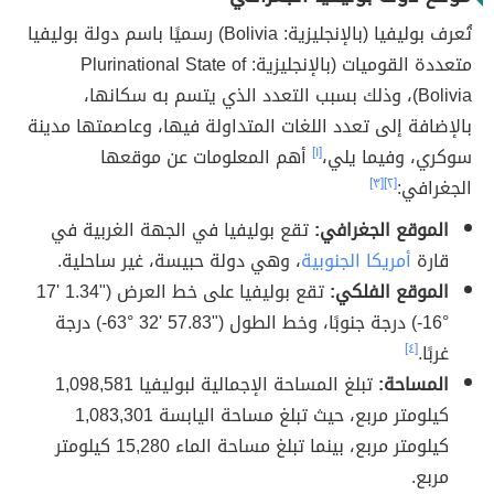
تُعرف بوليفيا (بالإنجليزية: Bolivia) رسميًا باسم دولة بوليفيا
متعددة القوميات (بالإنجليزية: Plurinational State of
Bolivia)، وذلك بسبب التعدد الذي يتسم به سكانها،
بالإضافة إلى تعدد اللغات المتداولة فيها، وعاصمتها مدينة
سوكري، وفيما يلي،
[١]
أهم المعلومات عن موقعها
الجغرافي:
[٢]
[٣]
الموقع الجغرافي:
تقع بوليفيا في الجهة الغربية في
قارة
أمريكا الجنوبية
، وهي دولة حبيسة، غير ساحلية.
الموقع الفلكي:
تقع بوليفيا على خط العرض ("1.34 '17
°16-) درجة جنوبًا، وخط الطول ("57.83 '32 °63-) درجة
غربًا.
[٤]
المساحة:
تبلغ المساحة الإجمالية لبوليفيا 1,098,581
كيلومتر مربع، حيث تبلغ مساحة اليابسة 1,083,301
كيلومتر مربع، بينما تبلغ مساحة الماء 15,280 كيلومتر
مربع.