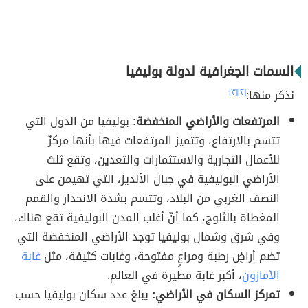
السمات الجغرافية لدولة بوليفيا
نذكر منها:
[٢]
[٣]
المرتفعات والأراضي المنخفضة:
بوليفيا من الدول التي
تتسم بالارتفاع، وتتميز المرتفعات فيها بأنها مركزٌ
للأعمال التجارية والاستثمارات والتعدين، وتقع ثلث
الأراضي البوليفية في جبال الأنديز، التي تهيمن على
النصف الغربي من البلاد، وتتسم بشدة الانحدار والقمم
المغطاة بالثلوج، كما أنّ أغلب المدن البوليفية تقع هناك،
وفي شرق وشمال بوليفيا توجد الأراضي المنخفضة التي
تضم أراضٍ رطبة ومراعٍ مفتوحة، وغابات كثيفة، مثل
غابة
الأمازون
، أكبر غابة مطيرة في العالم.
تمركز السكان في الأراضي:
يبلغ عدد سكان بوليفيا حسب