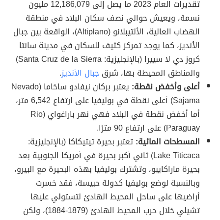
تقديرات العام 2023 ما يصل إلى 12,186,079 مليون
نسمة، ويعيش حوالي نصف سكان البلاد في منطقة
الهضاب العالية، الألتيبلانو (Altiplano)، الواقعة بين جبال
الأنديز، كما يوجد تمركز كثيف للسكان في مدينة سانتا
كروز دي لا سييرا (بالإنجليزية: Santa Cruz de la Sierra)‏
والمناطق المحيطة بها، شرق
جبال الأنديز
.
أعلى وأخفض نقطة:
يعتبر بركان نيفادو ساخاما (Nevado
Sajama)‏ أعلى نقطة في بوليفيا على ارتفاع 6,542 متر،
أما أخفض نقطة في البلاد فهي نهر باراغواي (Rio
Paraguay) على ارتفاع 90 مترًا.
المسطحات المائية:
تعتبر بحيرة تيتيكاكا (بالإنجليزية:
Lake Titicaca)‏ ثاني أكبر بحيرة في أمريكا الجنوبية بعد
بحيرة ماراكايبو، وتشترك بوليفيا بهذه البحيرة مع البيرو،
وبالنسبة لوضع بوليفيا كدولة حبيسة، فقد خسرت
أراضيها على ساحل المحيط الهادئ لتستولي عليها
تشيلي خلال حرب المحيط الهادئ (1879-1884)، ولكن