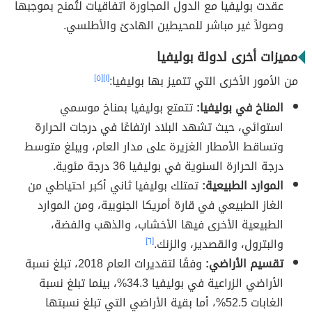
عقدت بوليفيا مع الدول المجاورة اتفاقيات لتُمنح بموجبها
وصولاً غير مباشر للمحيطين الهادئ والأطلسي.
مميزات أخرى لدولة بوليفيا
من الأمور الأخرى التي تتميز بها بوليفيا:
[١]
[٥]
المناخ في بوليفيا:
تتمتع بوليفيا بمناخ موسمي
استوائي، حيث تشهد البلاد ارتفاعًا في درجات الحرارة
وتساقط الأمطار الغزيرة على مدار العام، ويبلغ متوسط
درجة الحرارة السنوية في بوليفيا 36 درجة مئوية.
الموارد الطبيعية:
تمتلك بوليفيا ثاني أكبر احتياطي من
الغاز الطبيعي في قارة أمريكا الجنوبية، ومن الموارد
الطبيعية الأخرى فيها الأخشاب، والذهب والفضة،
والبترول، والقصدير، والزنك.
[٦]
تقسيم الأراضي:
وفقًا لتقديرات العام 2018، تبلغ نسبة
الأراضي الزراعية في بوليفيا 34.3%، بينما تبلغ نسبة
الغابات 52.5%، أما بقية الأراضي التي تبلغ نسبتها