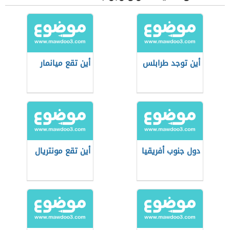
أين توجد طرابلس
أين تقع ميانمار
دول جنوب أفريقيا
أين تقع مونتريال