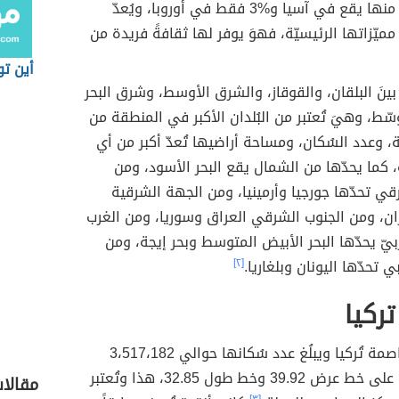
والجُزء الأكبر منها يقع في آسيا و%3 فقط في أوروبا، ويُعدّ
ميّزاتها الرئيسيّة، فهوَ يوفر لها ثقافةً فريدة من
أين تو
 بينَ البلقان، والقوقاز، والشرق الأوسط، وشرق البحر
سّط، وهيَ تُعتبر من البُلدان الأكبر في المنطقة من
 وعدد السُكان، ومساحة أراضيها تُعدّ أكبر من أي
ة، كما يحدّها من الشمال يقع البحر الأسود، ومن
ي تحدّها جورجيا وأرمينيا، ومن الجهة الشرقية
ران، ومن الجنوب الشرقي العراق وسوريا، ومن الغرب
بيّ يحدّها البحر الأبيض المتوسط وبحر إيجة، ومن
 تحدّها اليونان وبلغاريا.
[٢]
ركيا
هيَ عاصمة تُركيا ويبلُغ عدد سُكانها حوالي 3،517،182
نسمة، وتقع على خط عرض 39.92 وخط طول 32.85، هذا وتُعتبر
مقالا