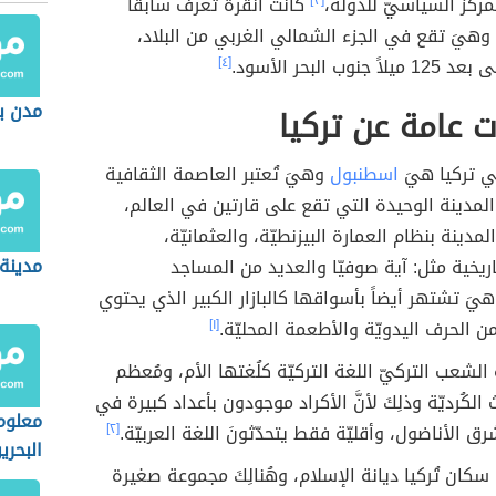
لمركز السياسيّ للدولة،
[٣]
كانت أنقرة تُعرف سابقاً
 وهيَ تقع في الجزء الشمالي الغربي من البلاد،
وب البحر الأسود.
[٤]
مدن ب
 عامة عن تركيا
ي تركيا هيَ
اسطنبول
وهيَ تُعتبر العاصمة الثقافية
 المدينة الوحيدة التي تقع على قارتين في العالم،
المدينة بنظام العمارة البيزنطيّة، والعثمانيّة،
مدينة
اريخية مثل: آية صوفيّا والعديد من المساجد
يَ تشتهر أيضاً بأسواقها كالبازار الكبير الذي يحتوي
ن الحرف اليدويّة والأطعمة المحليّة.
[١]
ة الشعب التركيّ اللغة التركيّة كلُغتها الأم، ومُعظم
الكُرديّة وذلِكَ لأنَّ الأكراد موجودون بأعداد كبيرة في
معلوم
ق الأناضول، وأقليّة فقط يتحدّثونَ اللغة العربيّة.
[٢]
البحري
 سكان تُركيا ديانة الإسلام، وهُنالِكَ مجموعة صغيرة