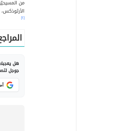
من المسيحيّ
الأرثوذكس، و
[٢]
المراجع
هل يعجبك 
جوجل لتصلك
أض