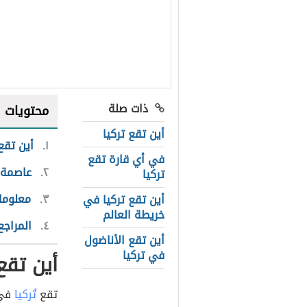
ذات صلة
محتويات
أين تقع تركيا
١
أين تقع
في أي قارة تقع
٢
عاصمة ت
تركيا
٣
معلوما
أين تقع تركيا في
خريطة العالم
٤
المراجع
أين تقع الأناضول
في تركيا
أين تقع
تقع
تُركيا
في 