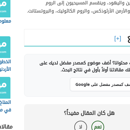
ين واليهود، وينقسم المسيحيون إلى الروم
الأرمن الأرثوذكس، والروم الكاثوليك، والبروتستانت.
معلوم
الخطو
محتوانا؟ أضف موضوع كمصدر مفضل لديك على
الأردن
 مقالاتنا أولاً بأول في نتائج البحث.
ف كمصدر مفضل على Google
المناخ
في مال
هل كان المقال مفيداً؟
مقالا
نعم
لا