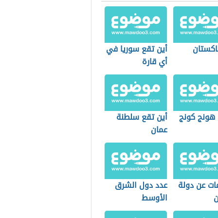
اكستان
أين تقع سوريا في
أي قارة
 هونج كونج
أين تقع سلطنة
عمان
ات عن دولة
عدد دول الشرق
ن
الأوسط