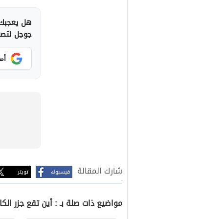
هل يعجبك 
جوجل لتصلك
أض
شارك المقالة
فيسبوك
تويتر
مواضيع ذات صلة بـ : أين تقع جزر الكا