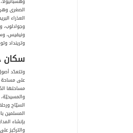
وهسبانيولا، 
الصغرى وهي: 
العذراء البريط
وجوادلوب، و
ونيفيس، وسا
وترينداد وتوب
سكان جز
وتتعدّد أصول
مساحتها الكل
والمسيحيّة، 
السيّاح ورحلا
المسلمين بال
بإنشاء المدا
والتركيز على