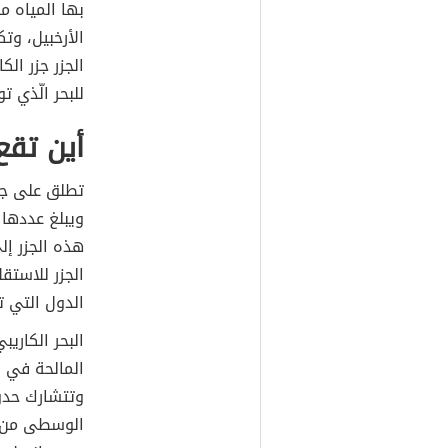
بها المياه م
الأرخبيل، وت
الجزر جزر ال
للبحر الّذي ت
أين تقع
تطلق على جمي
ويبلغ عددها 
هذه الجزر إ
الجزر للاستق
الدول التي ت
البحر الكاري
المالحة في ا
وتتشارك حدود
الوسطى من ال