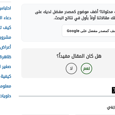
احتباس
محتوانا؟ أضف موضوع كمصدر مفضل لديك على
دعاء ال
 مقالاتنا أولاً بأول في نتائج البحث.
كيف تص
ف كمصدر مفضل على Google
مشروبا
أعراض 
هل كان المقال مفيداً؟
ظاهرة ا
صغير ا
نعم
لا
كيفية 
معلوما
حلويات
ريبي