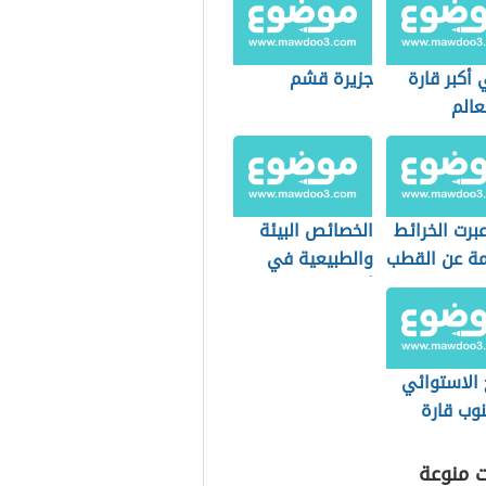
أكبر قارة
جزيرة قشم
عالم
برت الخرائط
الخصائص البيئة
مة عن القطب
والطبيعية في
لي؟
أوقيانوسيا
 الاستوائي
وب قارة
ت منوعة