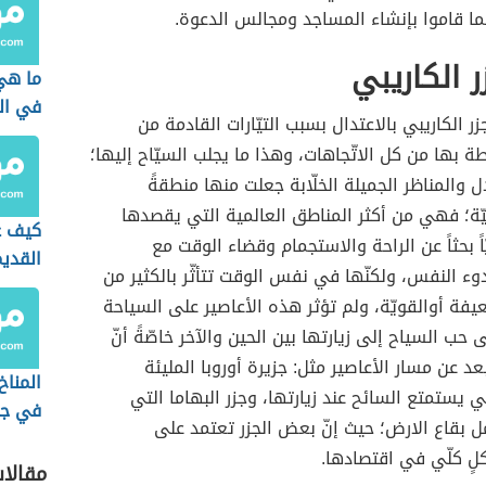
ما قاموا بإنشاء المساجد ومجالس الدعوة.
ر الكاريبي
ما هي 
في ال
زر الكاريبي بالاعتدال بسبب التيّارات القادمة من
طة بها من كل الاتّجاهات، وهذا ما يجلب السيّاح إليها؛
ل والمناظر الجميلة الخلّابة جعلت منها منطقةً
ميّة؛ فهي من أكثر المناطق العالمية التي يقصدها
كيف ع
اً بحثاً عن الراحة والاستجمام وقضاء الوقت مع
القدي
ء النفس، ولكنّها في نفس الوقت تتأثّر بالكثير من
الشما
عيفة أوالقويّة، ولم تؤثر هذه الأعاصير على السياحة
 حب السياح إلى زيارتها بين الحين والآخر خاصّةً أنّ
عد عن مسار الأعاصير مثل: جزيرة أوروبا المليئة
المناخ
 يستمتع السائح عند زيارتها، وجزر البهاما التي
في جن
ل بقاع الارض؛ حيث إنّ بعض الجزر تعتمد على
آسيا
لٍ كلّي في اقتصادها.
مقالا