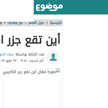
أكبر موقع عربي بالعالم
الرئيسية
/
حول العالم
،
جزر وقارات
/
أي
أين تقع جزر ا
سناء الدو
تمت الكتابة بواسطة:
آخر تحديث:
٠٩:٥٠ ، ٢٣ مايو ٢٠١٧