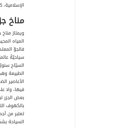
الإسلامية، ك
مناخ جز
ويمتاز مناخ ج
المياه المحي
فالجوّ المعتد
سياحيّةً عال
السيّاح سنويّ
الطبيعة وهدو
الأعاصير الض
فيها، ولا على
بعض الجزر تب
بالكهوف التي
تعتبر من أجم
السياحة بشك