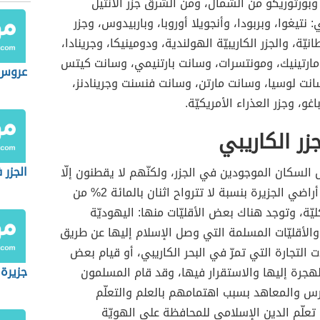
وبورتوريكو من الشمال، ومن الشرق جزر الأنتيل
نتيغوا، وبربودا، وأنجويلا أوروبا، وباربيدوس، وجزر
انيّة، والجزر الكاريبيّة الهولندية، ودومينيكا، وجرينادا،
مارتينيك، ومونتسرات، وسانت بارتنيمي، وسانت كيتس
عروس 
نت لوسيا، وسانت مارتن، وسانت فنسنت وجرينادنز،
اغو، وجزر العذراء الأمريكيّة.
ر الكاريبي
الجزر 
 السكان الموجودين في الجزر، ولكنّهم لا يقطنون إلّا
على مساحة أراضي الجزيرة بنسبة لا تترواح اثنان بالمائة 2% من
يّة، وتوجد هناك بعض الأقليّات منها: اليهوديّة
والأقليّات المسلمة التي وصل الإسلام إليها عن طريق
ت التجارة التي تمرّ في البحر الكاريبي، أو قيام بعض
جزيرة
هجرة إليها والاستقرار فيها، وقد قام المسلمون
رس والمعاهد بسبب اهتمامهم بالعلم والتعلّم
 تعلّم الدين الإسلامي للمحافظة على الهويّة