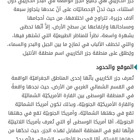
جزر الكاريبي هي جميع الجزر الواقعة في البحر الكاريبي دون
استثناء، حيث تدلّ الإحصائيّات على أنّ عددها يتجاوز سبعة
آلاف جزيرة، تتراوح في اختلافها، من حيث أحجامها
ومساحاتها وارتفاعها عن سطح الأرض، إلاَّ أنّها تحظى
بشهرة واسعة، نظراً للمناظر الطبيعيّة التي تشتهر فيها،
والتي تخطف الألباب في تمازج ما بين الجبل والبحر والسماء،
ويُطلق على منطقة جزر الكاريبي اسم منطقة الأنتيل.
الموقع والحدود
تُعرف جزر الكاريبي بأنّها إحدى المناطق الجغرافيّة الواقعة
في القسم الشمالي الغربي من الأرض، حيث نجدها واقعةً
في المنطقة الوسطى بين القارة الأمريكيّة الشماليّة
والقارة الأمريكيّة الجنوبيّة، وبذلك تكون أمريكا الشماليّة
تقع في جهتها الشماليّة، وأمريكا الجنوبيّة تقع في جهتها
الجنوبيّة، أمّا أمريكا الوسطى أو التي تُعرف بأمريكا اللاتينيّة
فإنّها تقع في المنطقة المقابل لهذه الجزر، حيث تحدّها من
جهتها الغربيّة، أمّا المحيط الأطلسي الشمالي فإنّه يحدّ