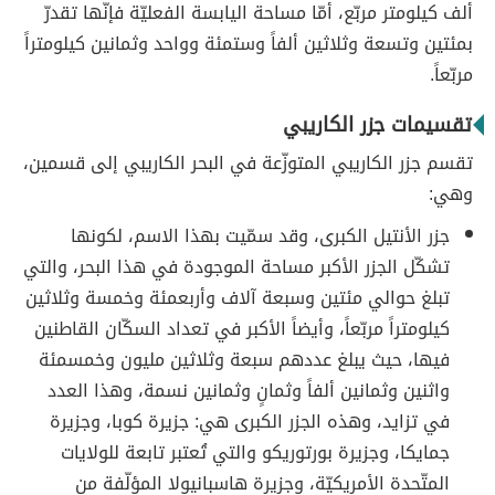
ألف كيلومتر مربّع، أمّا مساحة اليابسة الفعليّة فإنّها تقدرّ
بمئتين وتسعة وثلاثين ألفاً وستمئة وواحد وثمانين كيلومتراً
مربّعاً.
تقسيمات جزر الكاريبي
تقسم جزر الكاريبي المتوزّعة في البحر الكاريبي إلى قسمين،
وهي:
جزر الأنتيل الكبرى، وقد سمّيت بهذا الاسم، لكونها
تشكّل الجزر الأكبر مساحة الموجودة في هذا البحر، والتي
تبلغ حوالي مئتين وسبعة آلاف وأربعمئة وخمسة وثلاثين
كيلومتراً مربّعاً، وأيضاً الأكبر في تعداد السكّان القاطنين
فيها، حيث يبلغ عددهم سبعة وثلاثين مليون وخمسمئة
واثنين وثمانين ألفاً وثمانٍ وثمانين نسمة، وهذا العدد
في تزايد، وهذه الجزر الكبرى هي: جزيرة كوبا، وجزيرة
جمايكا، وجزيرة بورتوريكو والتي تُعتبر تابعة للولايات
المتّحدة الأمريكيّة، وجزيرة هاسبانيولا المؤلّفة من