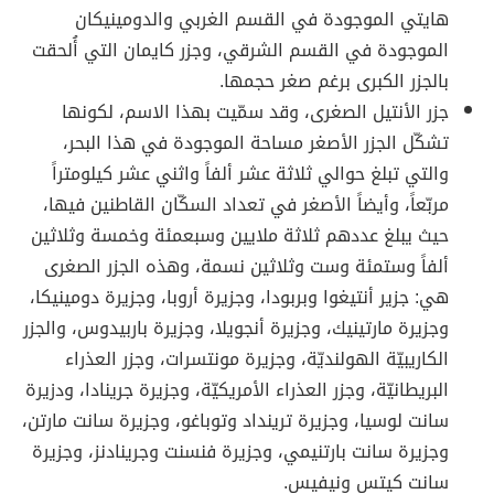
هايتي الموجودة في القسم الغربي والدومينيكان
الموجودة في القسم الشرقي، وجزر كايمان التي أُلحقت
بالجزر الكبرى برغم صغر حجمها.
جزر الأنتيل الصغرى، وقد سمّيت بهذا الاسم، لكونها
تشكّل الجزر الأصغر مساحة الموجودة في هذا البحر،
والتي تبلغ حوالي ثلاثة عشر ألفاً واثني عشر كيلومتراً
مربّعاً، وأيضاً الأصغر في تعداد السكّان القاطنين فيها،
حيث يبلغ عددهم ثلاثة ملايين وسبعمئة وخمسة وثلاثين
ألفاً وستمئة وست وثلاثين نسمة، وهذه الجزر الصغرى
هي: جزير أنتيغوا وبربودا، وجزيرة أروبا، وجزيرة دومينيكا،
وجزيرة مارتينيك، وجزيرة أنجويلا، وجزيرة باربيدوس، والجزر
الكاريبيّة الهولنديّة، وجزيرة مونتسرات، وجزر العذراء
البريطانيّة، وجزر العذراء الأمريكيّة، وجزيرة جرينادا، ودزيرة
سانت لوسيا، وجزيرة ترينداد وتوباغو، وجزيرة سانت مارتن،
وجزيرة سانت بارتنيمي، وجزيرة فنسنت وجرينادنز، وجزيرة
سانت كيتس ونيفيس.