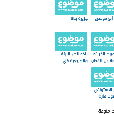
 أبو موسى
جزيرة بنانا
برت الخرائط
الخصائص البيئة
مة عن القطب
والطبيعية في
لي؟
أوقيانوسيا
 الاستوائي
وب قارة
ت منوعة