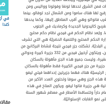
ت فمن الشرق تحدها تونغا وفوتونا وواليس ومن
يّ لها هناك ساموا ومن الشمال تجد توفالو، بينما
في أي
رب فانواتو وهي أقرب المناطق إليها، وكما يحدها
كندا
غربيّ كاليدونيا الجديدة وكرماديك في الجنوب
ا. ويُعد نظام الحكم في فيجي نظام حكم محليّ
ارة الحكم المحليّ والتنمية الحضريّة هي التي تشرف
البلديّة. تشكلت جزر فيجي نتيجة لنشاط البركانيّ من
ملايين السنين، ويتكون أرخبيل فيجي من 332 جزيرة كبيرة وحوالي
ة صغيرة، وليست جميع هذه الجزر مأهولة بالسكان
فحوالي 110 جزيرة من جزر فيجي الكبيرة فقط مأهولة بالسكان.
زر الرئيسيّة هناك فهما جزيرتين إحداهما فيتي ليفو
 هذه الجزر وهي سوفا وتحتوي العدد الأكبر من
نية هي جزيرة فانوا ليفو. ويكون المناخ في هذه
عام حاراً وتتساقط الأمطار في معظم شهور السنة
ى نمو الغابات الإستوائيّة.
مقالا