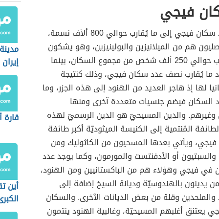
ان فيجي
قد وصل عدد سكان فيجي إلى ما يُقارب حوالي 800 ألأف نسمة،
ليون هم من الميلانيزين والبولينيزين، وهو يشكون
مدينة
فقط ما يُقارب حوالي 250 ألف شخص من مجموع السكان، بينما
إيران
 ما يُقارب نصف عدد سكان فيجي، وذلك كنتيجة
نيا لها إذ هاجر العديد من الهنود إلى هذه الجزر، وما
 السكان فيضم جنسيات متعددة آخرى ومنها
 وغيرهم. والدين المسيحيّ هو الدين الرسميّ لهذه
قارة أ
الطائفة المُنتمية إلى الكنيسة الميثوديّة أكبر طائفة
فيجي، ويأتي بعدها المسحيون من الكاثوليك ومن
والسبتيون أو الأدفنتست والمورمون، وكما يوجد عدد
 في فيجي وهؤلاء هم من الباكستانيين ومن الهنود،
من يدينون بالهندوسيّة وديانة السيخ إضافة إلى
أين ت
والملحدين وقلة من بعض الديانات الآخرى. والسكان
الكبرى
جي يعتنق أغلبهم المسيحيّة، وغالبية الهنود ينتمون