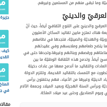
يّة وما تبقى منهم من المسلمين وغيرهم.
لعرقيّ والدينيّ
جزيرة
لعرقيّ والدينيّ على التنوع الثقافيّ أيضاً، حيث أنّ
ُتبعة هناك تمتزج مابين تقاليد السكان الأصليون
روبيّة والهنديّة والصينيّة، فتجدها في نظامهم
كما يتضح طعامهم وملابسهم وفي عقيدتهم
كيف ع
اعتاهم ورقصهم وبنائهم وغيرها،وتجدها حتى في
القدي
سيّ أيضاً. وتدمج هذه الثقافة الوطنيّة ما بين
الشما
لعادات والتقاليد ما أندمج معها من عادات دخيلة
ورت مع التمسك بالتقاليد القديمة. وتلتزم الدولة
اد الدينيّة وغيرها من الأعياد، فهم يحتفلون برأس
المناخ
ديّة وبرأس السنة الهجريّة وبعيد الميلاد وجمعة الآلام
في جن
ويوم الصناديق وحتى عيد ميلاد الملكة.
آسيا
مقالا