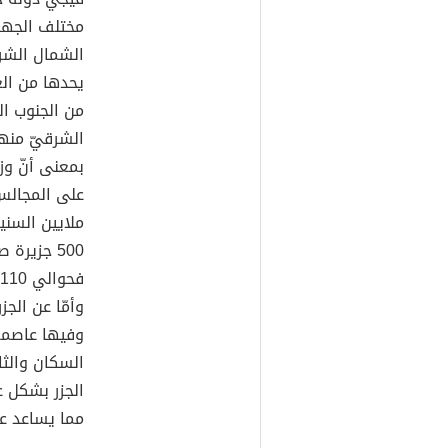
مختلف الجها
الشمال الشرق
يحدها من الغ
من الجنوب ال
الشرقيّ منه
بمعنى أنّ وز
على المجالس 
500 جزير
وأمّا عن الج
وفيها عاصمة
السكان والثا
الجزر بشكل 
مما يساعد عل