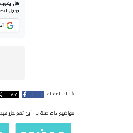
هل يعجبك 
جوجل لتصلك
أض
شارك المقالة
فيسبوك
تويتر
مواضيع ذات صلة بـ : أين تقع جزر في