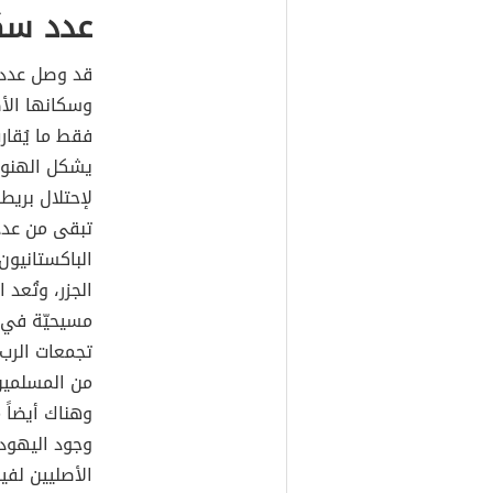
عدد سك
وسكانها الأص
يشكل الهنود
لإحتلال بريطا
تبقى من عدد
الباكستانيون
الجزر، وتُعد 
مسيحيّة في 
تجمعات الرب 
من المسلمين
وهناك أيضاً 
وجود اليهود 
الأصليين لفي