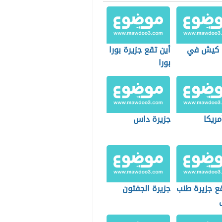
 كيش في
أين تقع جزيرة بورا
بورا
مريكا
جزيرة داس
قع جزيرة طنب
جزيرة الجفتون