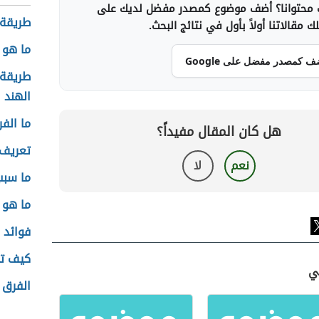
محتوانا؟ أضف موضوع كمصدر مفضل لديك على
طريقة ت
 مقالاتنا أولاً بأول في نتائج البحث.
ما هو 
ف كمصدر مفضل على Google
طريقة 
الهند
ما الف
هل كان المقال مفيداً؟
تعريف 
نعم
لا
ما سبب
ما هو 
فوائد 
كيف تت
جي
الفرق ب