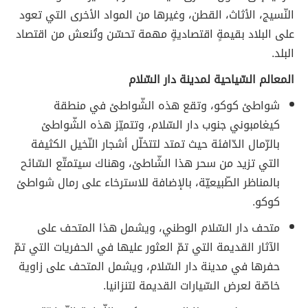
النّسيج، الأثاث، القطن، وغيرها من المواد الأخرى التي تعود
على البلاد بقيمةٍ اقتصاديةٍ مهمة تحسّن وتُنعش من اقتصاد
البلد.
المعالم السّياحية لمدينة دار السّلام
شواطئ كوكو، وتقع هذه الشّواطئ في منطقة
كيغامبوني جنوب دار السّلام، وتتميّز هذه الشّواطئ
بالرّمال الدّافئة حيث تمتد لتتخلّل أشجار النّخيل الكثيفة
التي تزيد من سحر هذا الشّاطئ، وهناك سيتمتّع السّائح
بالمناظر الطّبيعيّة، بالإضافة للاسترخاء على رمال شواطئ
كوكو.
متحف دار السّلام الوطني، ويشمل هذا المتحف على
الآثار القديمة التي تمّ العثور عليها في الحفريات التي تمّ
حفرها في مدينة دار السّلام، ويشمل المتحف على زاوية
خاصّة لعرض السّيارات القديمة لتنزانيا.