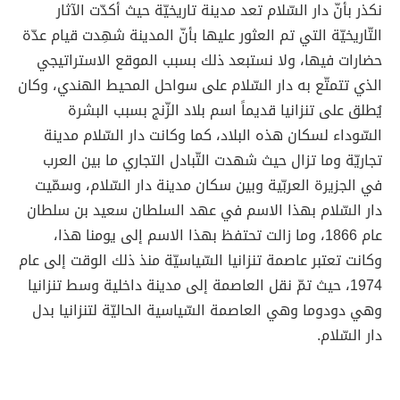
نكذر بأنّ دار السّلام تعد مدينة تاريخيّة حيث أكدّت الآثار
التّاريخيّة التي تم العثور عليها بأنّ المدينة شهِدت قيام عدّة
حضارات فيها، ولا نستبعد ذلك بسبب الموقع الاستراتيجي
الذي تتمتّع به دار السّلام على سواحل المحيط الهندي، وكان
يُطلق على تنزانيا قديماً اسم بلاد الزّنج بسبب البشرة
السّوداء لسكان هذه البلاد، كما وكانت دار السّلام مدينة
تجاريّة وما تزال حيث شهدت التّبادل التجاري ما بين العرب
في الجزيرة العربّية وبين سكان مدينة دار السّلام، وسمّيت
دار السّلام بهذا الاسم في عهد السلطان سعيد بن سلطان
عام 1866، وما زالت تحتفظ بهذا الاسم إلى يومنا هذا،
وكانت تعتبر عاصمة تنزانيا السّياسيّة منذ ذلك الوقت إلى عام
1974، حيث تمّ نقل العاصمة إلى مدينة داخلية وسط تنزانيا
وهي دودوما وهي العاصمة السّياسية الحاليّة لتنزانيا بدل
دار السّلام.