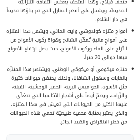
متحف فيلاج، وهذا المتحف يعكس الثّقافة التّنزانيّة
القديمة، ويشمل على أقدم المنازل التي تم بناؤها قديماً
في دار السّلام.
أمواج متنزه كوندوشي وايت المائي، ويشمل هذا المتنزه
على أمواجٍ مائيةٍ تُمكّن السّائح وهواة ركوب الأمواج من
التّزلج على الماء وركوب الأمواج، حيث يصل ارتفاع الأمواج
فيها حوالي 20 متراً.
متنزه ميكومي أو ميكوكي الوطني، ويشتهر هذا المتنزّه
بالغابات وسهول السّافانا، ولذلك يحتضن حيوانات كثيرة
مثل الأسود، الجواميس البرية، الحمير الوحشية، الفيلة،
والزّراف، ويضمّ أيضاً على أشجار الأكاسيا التي تتغذّى
عليها الكثير من الحيوانات التي تعيش في هذا المتنزه،
والذي يعتبر بمثابة محمية طبيعيّة تحمي هذه الحيوانات
من خطر الانقراض والصّيد الجائر.