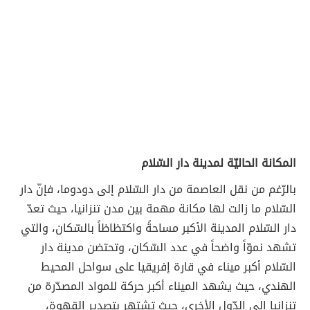
المكانة الحاليّة لمدينة دار السّلام
بالرّغم من نقل العاصمة من دار السّلام إلى دودوما، فإنّ دار
السّلام ما زالت لها مكانة مهمة بين مدن تنزانيا، حيث تعدّ
دار السّلام المدينة الأكبر مساحةً واكتظاظاً بالسّكان، والتي
تشهد نموّاً واضحاً في عدد السّكان، وتحتضن مدينة دار
السّلام أكبر ميناء في قارة إفريقيا على سواحل المحيط
الهندي، حيث يشهد الميناء أكبر حركة للمواد المصدّرة من
تنزانيا إلى الدّول الأخرى، حيث تشتهر بتصدير القهوة،