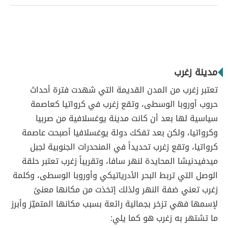
مدينة زغرب
تعتبر زغرب من المدن القديمة التي شهدت فترة أحداث
حروب أوروبا الوسطى، وتقع زغرب في كرواتيا كعاصمة
سياسية لها بعد أن كانت مدينة يوغسلافية من صربيا
وكرواتيا، ولكن بعد تفكك دولة يوغسلافيا أصبحت عاصمة
كرواتيا، وتقع زغرب تحديداً في المنحدرات الجنوبية لجبل
ميدفيدنيشا المحايدة لنهر سافا، وتقريباً زغرب تعتبر حلقة
الوصل التي تربط البحر الأدرياتيكي وأوروبا الوسطى، وكلمة
زغرب تعني ضفة النهر ولذلك إتخذت من مكانها معنىً
لإسمها فهي تزخر بجمالية رائعة بسبب مكانها المتميّز وأبرز
ما تشتهر به زغرب هو كما يلي: