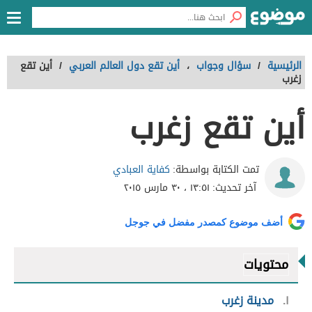
الرئيسية
/
سؤال وجواب
،
أين تقع دول العالم العربي
/
أين تقع
زغرب
أين تقع زغرب
كفاية العبادي
تمت الكتابة بواسطة:
آخر تحديث:
١٣:٥١ ، ٣٠ مارس ٢٠١٥
أضف موضوع كمصدر مفضل في جوجل
محتويات
١
مدينة زغرب