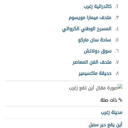
٢
كاثدرائية زغرب
٣
متحف ميمارا مويسوم
٤
المسرح الوطني الكرواتي
٥
ساحة سان ماركو
٦
سوق دولاتش
٧
متحف الفن المعاصر
٨
حديقة ماكسيمير
ذات صلة
مدينة زغرب
أين يقع دير سنبل