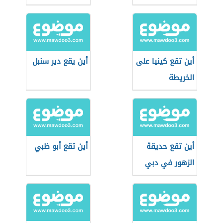
أين تقع كينيا على
أين يقع دير سنبل
الخريطة
أين تقع حديقة
أين تقع أبو ظبي
الزهور في دبي