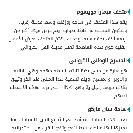
متحف ميمارا مويسوم
يقع هذا المتحف في ساحة روزفلت وسط مدينة زغرب،
ويتكون المتحف من ثلاثة طوابق يتم عرض فيها أكثر من
أربعة آلاف تحفة فنية، وكذلك يهتمّ المتحف بعرض الأعمال
الفنية كون هذه العاصمة تعتبر مدينة الفن الكرواتي.
المسرح الوطني الكرواتي
هو عبارة عن مبنى يضمّ ثلاثة أنشطة مهمة وهي الباليه
والأوبرا والمسرح، ويتم تسمية هذا المبنى عند الكراوتيين
بثلاثة حروف إنجليزية وهي HNK التي ترمز لهذه الأنشطة
لديهم.
ساحة سان ماركو
تعتبر هذه الساحة الأنشط في التّجمع الكبير للسياحة، وما
يميزها أنها مبلطة ببلاط لامع وتقع بالقرب من الكاتدرائية