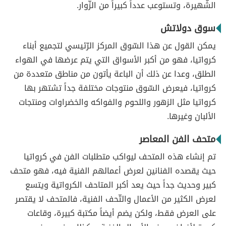
الشّهيرة، وتستوعب عدداً كبيراً من الزّوار.
سوق دولاتش
يمكن القول عن هذا السّوق المركز الرّئيسي لتجميع أبناء
كرواتيا، فهو من أكبر الأسواق التي يتم عرضها في الهواء
الطلق، وعدا عن ذلك أن الباعة يأتون من مناطق متعددة من
كرواتيا، فيعرض السّوق منتوجات مختلفة جداً تشتهر بها
كرواتيا مثل الزهور واللحوم والفواكه والخضراوات ومنتجات
الألبان وغيرها.
متحف الفن المعاصر
تم إنشاء هذه المتحف ليواكب متطلبات الفن في كرواتيا
حيث يقصده الفنانين لعرض أعمالهم الفنية فيه، فهو متحف
كبير وحديث جداً حيث يعد أكبر المتاحف الكرواتية ويتسع
لعرض الكثير من الأعمال والتّحف الفنية، فالمتحف لا يقتصر
على العرض فقط، ولكن يضم أيضاً مكتبة كبيرة، وقاعات