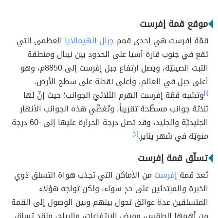
موقع قمة إفرست
قمّة إفرست هي إحدى قمم
جبال الهيمالايا
العظمى التي
تقع في جنوب قارة آسيا على الحدود بين نيبال ومنطقة
التبت الصينيّة، ويصل ارتفاع جبل إفرست إلى 8850م، وهو
أعلى جبل في العالم، وأعلى نقطة على سطح الأرض.
[١]
وتشبه قمّة إفرست الهرم الثلاثيّ الجوانب؛ حيث إنّ لها
ثلاثة جوانب مسطّحة تقريباً، وتُغطّي هذه الجوانب الأنهار
الجليديّة والجليد، وقد تصل درجة الحرارة عليها إلى -60 درجة
مئويّة في شهر يناير.
[٢]
تسلّق قمة إفرست
تُعد قمة
إفرست
من الأماكن التي تجذب هواة التسلق ذوي
الخبرة والمبتدئين على حدٍ سواء، ولكن تواجه هؤلاء
المتسلقين عدة عوائق تحول بينهم وبين الوصول إلى القمة
من أهمها الطقس، ومرض الارتفاعات، والرياح، ولقد تسلق