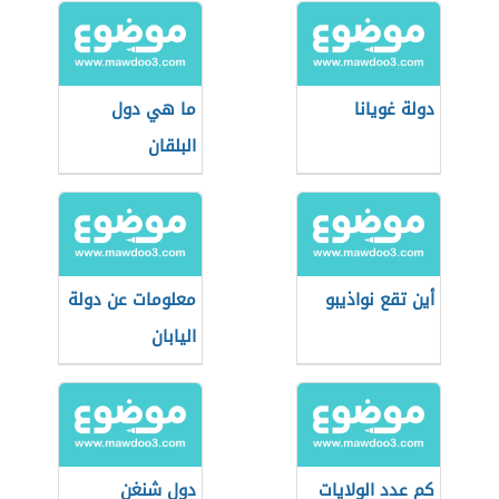
دولة غويانا
ما هي دول
البلقان
أين تقع نواذيبو
معلومات عن دولة
اليابان
كم عدد الولايات
دول شنغن