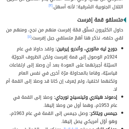
التلال الجنوبية الشرقية؛ لأنه أسهل.
[٣]
متسلقو قمة إفرست
حاول الكثيرون تسلّق قمّة إفرست منهم من نجح، ومنهم من
لقي حتفه، نذكر هنا أهمّ متسلقي جبل إفرست:
[٤]
جورج ليه مالوري، وأندرو إيرفين:
ولقد حاولا في عام
1924م الوصول إلى قمة إفرست ولكن الظروف الجويّة
السيّئة أجبرتهما على العودة بعد أن وصلا إلى ارتفاعات
قياسيّة، وقاما بالمحاولة مرّة أخرى في نفس العام
ولكنهما اختفيا، ولم يُعرف إن كانا قد وصلا إلى القمة أم
لا.
إدموند هيلاري وتينسينج نورجاي:
وصلا إلى القمة في
عام 1953م، وهما أول من وصلا إليها.
جيمس ويتاكر:
وصل جيمس إلى القمة في عام 1963م،
وهو أوّل أمريكي يصل إليها.