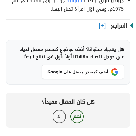
جونكو تاباي:
وصلت
اليابانية
جونكو إلى القمة في عام
1975م، وهي أوّل امرأة تصل إليها.
المراجع
هل يعجبك محتوانا؟ أضف موضوع كمصدر مفضل لديك
على جوجل لتصلك مقالاتنا أولاً بأول في نتائج البحث.
أضف كمصدر مفضل على Google
هل كان المقال مفيداً؟
نعم
لا