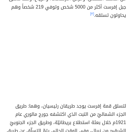
جبل إفرست أكثر من 5000 شخص وتوفي 219 شخصاً وهم
يحاولون تسلقه.
[٣]
لتسلق قمة إفرست يوجد طريقان رئيسيان، وهما: طريق
الجزء الشماليّ من التبت الذي اكتشفه جورج مالوري عام
1921م خلال بعثة استطلاع بريطانيّة، وطريق الجزء الجنوبيّ
الشرقيّ من نيبال، وفي الوقت الحالي يتمّ التسلّق عن طريق