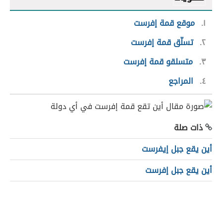
١
موقع قمة إفرست
٢
تسلّق قمة إفرست
٣
متسلقو قمة إفرست
٤
المراجع
ذات صلة
أين يقع جبل إيفرست
أين يقع جبل إفرست