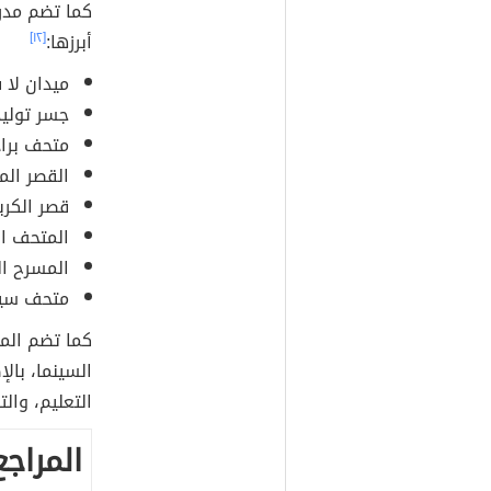
كما تضم مدريد
أبرزها:
[١٢]
ميدان لا ف
جسر توليد
متحف براد
القصر الم
قصر الكري
المتحف ال
المسرح ال
متحف سيرا
كما تضم المد
السينما، بال
التعليم، والت
المراجع