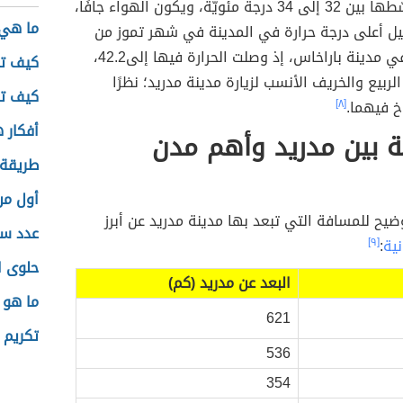
ليتراوح متوسّطها بين 32 إلى 34 درجة مئويّة، ويكون الهواء جافًا،
ما هي 
يل أعلى درجة حرارة في المدينة في شهر تموز من
عام 1995م في مدينة باراخاس، إذ وصلت الحرارة فيها إلى42.2،
كيف تح
ربيع والخريف الأنسب لزيارة مدينة مدريد؛ نظرًا
كيف تع
اخ فيهما.
[٨]
أفكار 
ة بين مدريد وأهم مدن
طريقة 
أول من
ضيح للمسافة التي تبعد بها مدينة مدريد عن أبرز
عدد سك
نية
:
[٩]
حلوى ا
البعد عن مدريد (كم)
ما هو 
621
تكريم ا
536
354