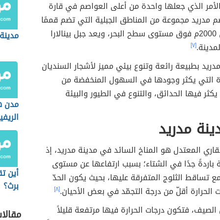
لأمر الذي جعلها واحدة من أعلى العواصم في قارة
 مدريد مجموعة من المناطق الجبلية التي تضم قممًا
ترتفع حوالي 2000م فوق مستوى سطح البحر، ويعد جبل بينالارا
مدينة 
مدينة.
[٧]
مدريد بطبيعة رائعة وتنوع بيئي مميز لأشجار السنديان
ة التي يكثر وجودها في السهول المنخفضة من
 يكثر فيها الحدائق، والتنوع في الطيور والبيئة
مدن ه
الريفي
ينة مدريد
لقاري المعتدل هو المناخ السائد في مدينة مدريد، إذ
 باردةً جدًا في الشتاء؛ بسبب ارتفاعها عن مستوى
أين تق
ع تساقط الثلوج المتفرقة عليها، بحيث يكون الحدّ
برث؟
ت الحرارة أقلّ من درجة التجمّد في بعض الأحيان.
[٨]
لصيف، فتكون درجات الحرارة فيها مرتفعة قليلاً
مقالا