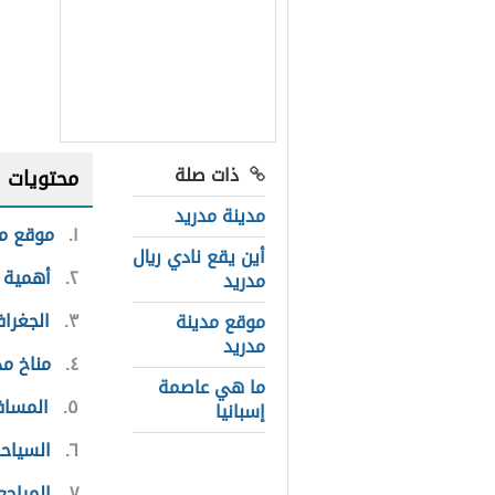
ذات صلة
محتويات
مدينة مدريد
١
موقع مد
أين يقع نادي ريال
٢
أهمية 
مدريد
٣
الجغراف
موقع مدينة
مدريد
٤
مناخ مد
ما هي عاصمة
٥
المساف
إسبانيا
٦
السياح
٧
المراجع