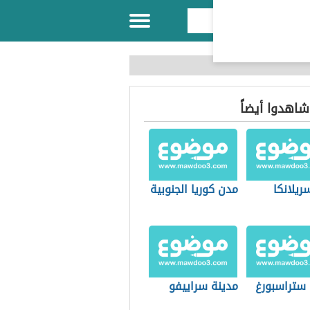
 شاهدوا أيضاً
ريلانكا
مدن كوريا الجنوبية
 ستراسبورغ
مدينة سراييفو