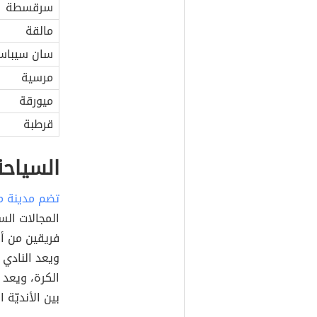
سرقسطة
مالقة
سان سيباست
مرسية
ميورقة
قرطبة
السياح
تضم مدينة م
المجالات الس
فريقين من أكب
ويعد النادي 
الكرة، ويعد م
بين الأنديّة 