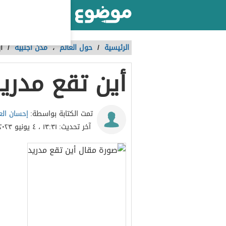
أكبر موقع عربي بالعالم
الرئيسية
/
حول العالم
،
مدن أجنبية
/
أ
أين تقع مدري
إحسان الع
تمت الكتابة بواسطة:
آخر تحديث:
١٣:٣١ ، ٤ يونيو ٢٠٢٣