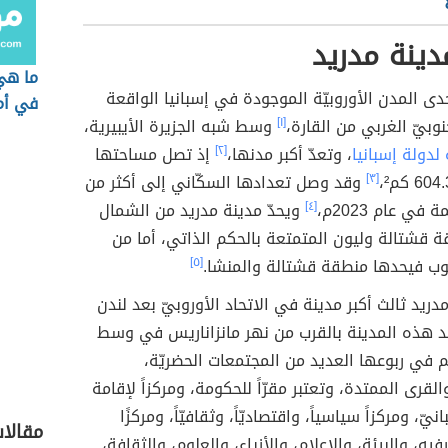
ينة مدريد
ما هي 
دى المدن الأوروبيّة الموجودة في إسبانيا الواقعة
في أم
نوبيّ الغربي من القارة،
[١]
وسط شبه الجزيرة الأيبيرية،
لدولة إسبانيا
، وتعدّ أكبر مدنها،
[٢]
إذ تصل مساحتها
[٣]
وقد وصل تعدادها السكّاني إلى أكثر من
[٤]
ويحدّ مدينة مدريد من الشمال
 قشتالة وليون المتمتعة بالحكم الذاتي، أما من
وب فيحدها منطقة قشتالة والمنشا.
[٥]
دريد ثالث أكبر مدينة في الاتحاد الأوروبيّ بعد لندن
جد هذه المدينة بالقرب من نهر مانزاناريس في وسط
م في ربوعها العديد من المجتمعات الحضريّة،
لقرى الممتدة، وتعتبر مقرّاً للحكومة، ومركزاً لإقامة
يّ، ومركزاً سياسياً، واقتصاديّاً، وثقافيّاً، ومركزًا
مقالا
رفيه، والبيئة، والإعلام، والأزياء، والعلوم، والثقافة،