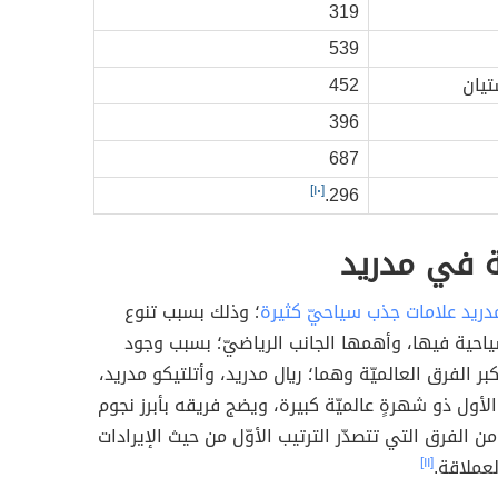
319
539
يان
452
396
687
[١٠]
296.
ة في مدريد
دريد علامات جذب سياحيّ كثيرة
؛ وذلك بسبب تنوع
ياحية فيها، وأهمها الجانب الرياضيّ؛ بسبب وجود
ر الفرق العالميّة وهما؛ ريال مدريد، وأتلتيكو مدريد،
الأول ذو شهرةٍ عالميّة كبيرة، ويضج فريقه بأبرز نجوم
ن الفرق التي تتصدّر الترتيب الأوّل من حيث الإيرادات
العملاقة.
[١١]