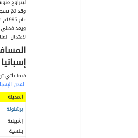
وقد تمّ تسج
ويعد فصلي ال
لاعتدال المن
المساف
إسبانيا
فيما يأتي تو
المدن الإسبا
المدينة
برشلونة
إشبيلية
بلنسية