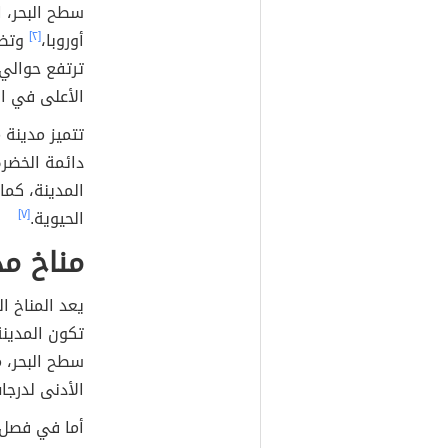
سطح البحر، ا
أوروبا،
[٢]
وتضم
الأعلى في ال
تتميز مدينة 
دائمة الخضر
المدينة، كما
الحيوية.
[٧]
مناخ مد
يعد المناخ ا
تكون المدينة
سطح البحر، م
الأدنى لدرجا
أما في فصل ا