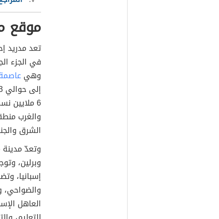
موقع مد
تعد مدريد إح
في الجزء الج
وهي
عاصمة 
إلى حوالي 604.3 كم²،
6 ملايين نسمة في عام 2023م،
والغرب منطقة
الشرق والجن
وتعدّ مدينة م
وبرلين، وتو
إسبانيا، وتض
والضواحي، وا
العاهل الإسبان
للتعليم، والت