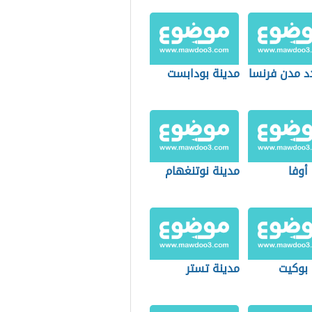
د مدن فرنسا
مدينة بودابست
أوفا
مدينة نوتنغهام
 بوكيت
مدينة تستر