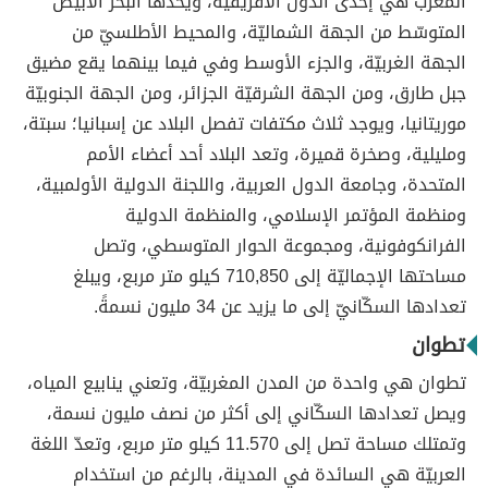
المغرب هي إحدى الدول الأفريقية، ويحدّها البحر الأبيض
المتوسّط من الجهة الشماليّة، والمحيط الأطلسيّ من
الجهة الغربيّة، والجزء الأوسط وفي فيما بينهما يقع مضيق
جبل طارق، ومن الجهة الشرقيّة الجزائر، ومن الجهة الجنوبيّة
موريتانيا، ويوجد ثلاث مكتفات تفصل البلاد عن إسبانيا؛ سبتة،
ومليلية، وصخرة قميرة، وتعد البلاد أحد أعضاء الأمم
المتحدة، وجامعة الدول العربية، واللجنة الدولية الأولمبية،
ومنظمة المؤتمر الإسلامي، والمنظمة الدولية
الفرانكوفونية، ومجموعة الحوار المتوسطي، وتصل
مساحتها الإجماليّة إلى 710,850 كيلو متر مربع، ويبلغ
تعدادها السكّانيّ إلى ما يزيد عن 34 مليون نسمةً.
تطوان
تطوان هي واحدة من المدن المغربيّة، وتعني ينابيع المياه،
ويصل تعدادها السكّاني إلى أكثر من نصف مليون نسمة،
وتمتلك مساحة تصل إلى 11.570 كيلو متر مربع، وتعدّ اللغة
العربيّة هي السائدة في المدينة، بالرغم من استخدام