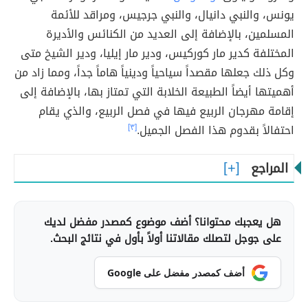
يونس، والنبي دانيال، والنبي جرجيس، ومراقد للأئمة
المسلمين، بالإضافة إلى العديد من الكنائس والأديرة
المختلفة كدير مار كوركيس، ودير مار إيليا، ودير الشيخ متى
وكل ذلك جعلها مقصداً سياحياً ودينياً هاماً جداً، ومما زاد من
أهميتها أيضاً الطبيعة الخلابة التي تمتاز بها، بالإضافة إلى
إقامة مهرجان الربيع فيها في فصل الربيع، والذي يقام
احتفالاً بقدوم هذا الفصل الجميل.
[٣]
المراجع
هل يعجبك محتوانا؟ أضف موضوع كمصدر مفضل لديك
على جوجل لتصلك مقالاتنا أولاً بأول في نتائج البحث.
أضف كمصدر مفضل على Google