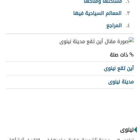
٢
مساحتها ومناخها
٣
المعالم السياحية فيها
٤
المراجع
ذات صلة
أين تقع نينوى
مدينة نينوى
نينوى