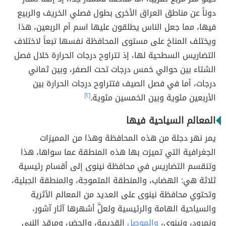
دوناً عن مناطق العراق الأخرى بطول فصلي الخريف والربيع
فيها، مما جعل الناس يطلقون عليها اسم أم الربعين، هذا
ويختلف المناخ على مستوى المحافظة نفسها تبعاً لاختلاف
التضاريس السطحية لها، إذ تتراوح درجات الحرارة خلال فصل
الشتاء بين حوالي خمس درجات تحت الصفر، وبين ثماني
درجات، أما في فصل الصيف فتتراوح درجات الحرارة بين
الأربعين مئوية وبين الخمسين مئوية.
[٢]
المعالم السياحية فيها
يمر نهر دجلة من هذه المحافظة وهذا من المميزات
الجغرافية التي تميزت بها هذه المنطقة عما سواها، هذا
وتنقسم التضاريس في محافظة نينوى إلى أقسام رئيسية
ثلاثة هي: الهضاب، والمنطقة المتموجة، والمنطقة الجبلية،
وتحتوي محافظة نينوى على العديد من المعالم الأثرية
والسياحية الهامة والرئيسية ولعلَّ أشهرها آثار آشور،
ونمرود، ونينوى،
والموصل
القديمة، والحضر، ومرقد النبي