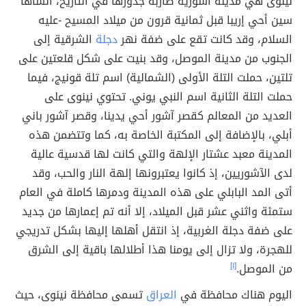
نينوى هي مدينة آشورية ضاربة جذورها في التاريخ، أنشأها
سين أحي إريبا قبل ثمانية قرون من ميلاد المسيح -عليه
السلام، وقد كانت تقع على ضفة نهر
دجلة
الشرقية إلى
الجنوب من مدينة الموصل، وقد بنيت على شكل قلعتين على
تلتين، حملت التلة الأولى (الشمالية) اسم تلة قونيج، فيما
حملت التلة الثانية اسم النبي يوني. تحتوي نينوى على
العديد من المعالم كقصر آشور أحي يدينا، وقصر آشور باني
أبلي، بالإضافة إلى المكتبة الخاصة به، كما وتتضمن هذه
المدينة معبد عشتار الإلهة والتي كانت لها قدسية عالية
لدى الآشوريين، إذ كانوا يعتبرونها إلهة النار والحب، وقد
أتى المد البابلي على هذه المدينة ودمرها كاملة في العام
ستمئة واثني عشر قبل الميلاد، إلا أنه تم إعمارها من جديد
على ضفة دجلة الغربية، إذ انتقل أهلها إليها بشكل تدريجي
للهجرة، ولا تزال إلى يومنا هذا أطلالها باقية إلى الشرق
من الموصل.
[١]
اليوم هناك محافظة في
العراق
تسمى محافظة نينوى، حيث