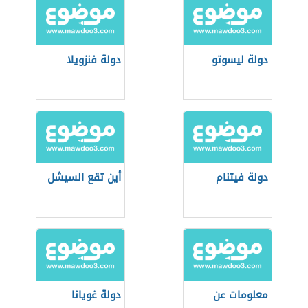
دولة ليسوتو
دولة فنزويلا
دولة فيتنام
أين تقع السيشل
معلومات عن
دولة غويانا