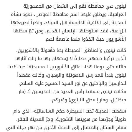
نينوى هي محافظة تقع إلى الشمال من الجمهوريّة
العراقية، ويطلق عليها اسم محافظة الموصل، تعود نشأة
المدينة إلى الألفية الخامسة قبل الميلاد، ونظراً لطبيعتها
الزراعية، فقد استوطنها الإنسان القديم، ومن ثمّ سكنها
الأشوريون حيث اتخذوا منها عاصمةً لهم.
كانت نينوى والمناطق المحيطة بها مأهولة بالأشوريين،
الّذين تركوا خلفهم حضارةً لا يُستهان بها ما زالت آثارها
ماثلة حتى يومنا هذا، اعتنق الأشوريين المسيحيّة؛ حيث عُدت
نينوى بلاداً للمدارس اللاهوتيّة والرهبان، وكانت مقصداً
للدارسين والباحثين عن نور السيد المسيح عليه السلام،
فكانت نينوى مسقط رأس العديد من القديسين كـ (مار
ميخائيل، ومار إسحق النينوي) وغيرهم.
سقطت المدينة تحت السيطرة حكم الساسانيّة، الذي دام
طويلاً وجرّدها من هويتها الآشورية، وجرّ المدينة للفقر،
فقام السكان بالانتقال إلى الضفة الأخرى من نهر دجلة التي