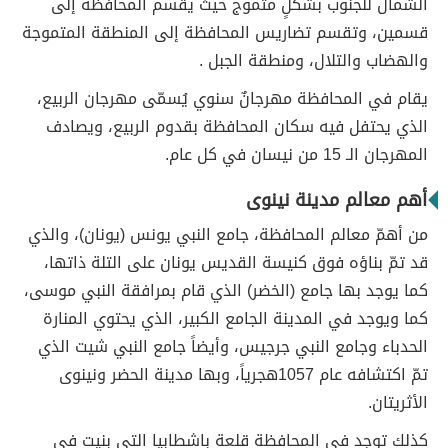
الشمال للجنوب بشكلٍ متموج حيث يقسم المحافظة إلى
قسمين، وتقسم تضاريس المحافظة إلى المنطقة المتموجة
والهضاب والتلال، ومنطقة الجبل .
يقام في المحافظة مهرجانٌ سنوي يُسمّى مهرجان الربيع،
الذي يحتفل فيه سكان المحافظة بقدوم الربيع، ويصادف
المهرجان الـ 15 من نيسان في كل عام.
أهم معالم مدينة نينوى
من أهمّ معالم المحافظة، جامع النبي يونس (يونان)، والذي
قد تمّ بناؤه فوق كنيسة القديس يونان على التلة ذاتها،
كما يوجد بها جامع (الخضر) الذي قام بمرافقة النبي موسى،
كما ويوجد في المدينة الجامع الكبير، الذي يحتوي المنارة
الحدباء وجامع النبي جرجيس، وأيضاً جامع النبي شيت الذي
تمّ اكتشافه عام 1057هجرياً، وبها مدينة الحضر ونينوى
الأثريتان.
كذلك توجد في المحافظة قلعة باشطابيا التي بنيت في