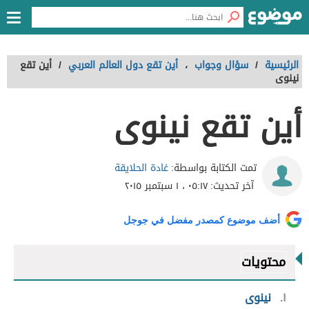
الرئيسية
/
سؤال وجواب
،
أين تقع دول العالم العربي
/
أين تقع
نينوى
أين تقع نينوى
غادة الحلايقة
تمت الكتابة بواسطة:
آخر تحديث:
٠٥:١٧ ، ١ سبتمبر ٢٠١٥
أضف موضوع كمصدر مفضل في جوجل
محتويات
١
نينوى