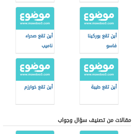
أين تقع بوركينا
أين تقع صحراء
فاسو
ناميب
أين تقع طيبة
أين تقع خوارزم
مقالات من تصنيف سؤال وجواب