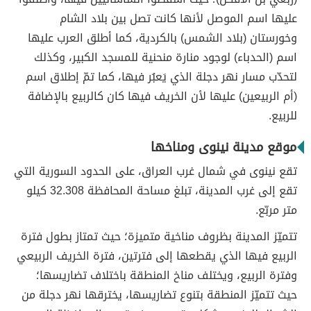
عليها اسم الموصل لأنها كانت تصل بين بلاد الشام
وخورستان (بلاد الشمس) بالكردية، كما أطلق العرب عليها
اسم (الحدباء) لوجود منارة منحنية للمسجد الكبير، وكذلك
لتحدّب مسار نهر دجلة الذي يَعبُر فيها، كما تمّ إطلاق اسم
(أم الربيعين) عليها لأن الخريف فيها كان كالربيع بالإضافة
للربيع.
موقع مدينة نينوى ومناخها
تقع نينوى في شمال غرب العراق، على الحدود السورية التي
تقع إلى غرب المدينة، تبلغ مساحة المحافظة 32.308 كيلو
متر مربّع.
تتميّز المدينة بظروف مناخية متميزة؛ حيث تمتاز بطول فترة
الربيع فيها الذي يقطعها إلى فترتين، فترة الخريف الربيعي
وفترة الربيع، ويختلف مناخ المنطقة باختلاف تضاريسها؛
حيث تتميّز المنطقة بتنوع تضاريسها، يخترقها نهر دجلة من