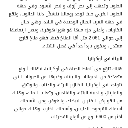
الجنوب وتذهب إلى بحر آزوف والبحر الأسود. وفي جهة
الجنوب الغربي حيث توجد رومانيا تتشكّل دلتا الدانوب، وتقع
في جهة الغرب الجبال الوحيدة في البلاد، وهي جبال
الكاربات، وأعلى جزء منها هو هورا هوفرلا، ويصل ارتفاعها
إلى حوالي 2,061 متر. أمّا المناخ فيها فهو مناخ قاريّ
معتدل، ويكون بارداً جداً في فصل الشتاء.
البيئة في أوكرانيا
هناك تنوّع في أنماط الحياة في أوكرانيا، فهناك أنواع
متعدّدة من الحيوانات والنباتات وغيرها. من الحيونات التي
تتواجد في أوكرانيا: الخنازير البريّة، والذئاب، والوشق،
والمارتنز، والدببة البنيّة، والقنادس، وثعالب المنك، وهناك
من القوارض: الفئران البيضاء، والغوفر، ومن الأسماك:
أسماك القرموط الدنيس، وأسماك الكارب. وهناك حوالي
أكثر من 6600 نوع من أنواع الفطريّات.