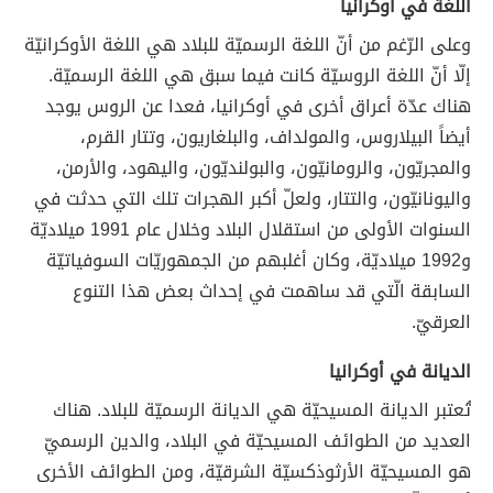
اللغة في أوكرانيا
وعلى الرّغم من أنّ اللغة الرسميّة للبلاد هي اللغة الأوكرانيّة
إلّا أنّ اللغة الروسيّة كانت فيما سبق هي اللغة الرسميّة.
هناك عدّة أعراق أخرى في أوكرانيا، فعدا عن الروس يوجد
أيضاً البيلاروس، والمولداف، والبلغاريون، وتتار القرم،
والمجريّون، والرومانيّون، والبولنديّون، واليهود، والأرمن،
واليونانيّون، والتتار، ولعلّ أكبر الهجرات تلك التي حدثت في
السنوات الأولى من استقلال البلاد وخلال عام 1991 ميلاديّة
و1992 ميلاديّة، وكان أغلبهم من الجمهوريّات السوفياتيّة
السابقة الّتي قد ساهمت في إحداث بعض هذا التنوع
العرقيّ.
الديانة في أوكرانيا
تُعتبر الديانة المسيحيّة هي الديانة الرسميّة للبلاد. هناك
العديد من الطوائف المسيحيّة في البلاد، والدين الرسميّ
هو المسيحيّة الأرثوذكسيّة الشرقيّة، ومن الطوائف الأخرى