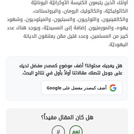
أولئك الّذين يتبعون الكنيسة الأوكرانيّة اليونانيّة
الكاثوليكيّة، والكاثوليك الرومان، والبروتستانت،
والكالفينيون، واللوثريون، والسبتيون، والميثوديون، وشهود
يهوه، والمورمنيون. إضافة إلى المسيحيّة، ويوجد هناك عدد
كبير من المسلمين، وعدد قليل ممّن يعتنقون الديانة
اليهوديّة.
هل يعجبك محتوانا؟ أضف موضوع كمصدر مفضل لديك
على جوجل لتصلك مقالاتنا أولاً بأول في نتائج البحث.
أضف كمصدر مفضل على Google
هل كان المقال مفيداً؟
نعم
لا