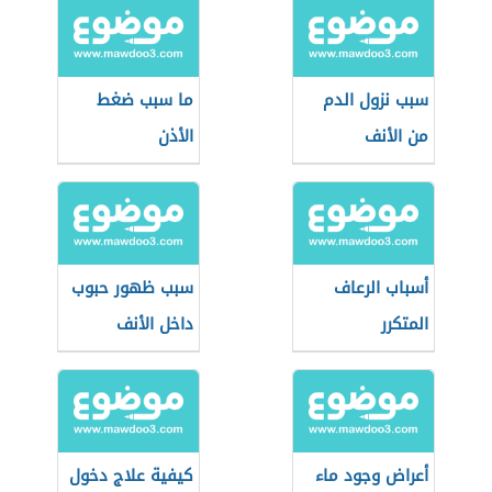
سبب نزول الدم
ما سبب ضغط
من الأنف
الأذن
أسباب الرعاف
سبب ظهور حبوب
المتكرر
داخل الأنف
أعراض وجود ماء
كيفية علاج دخول