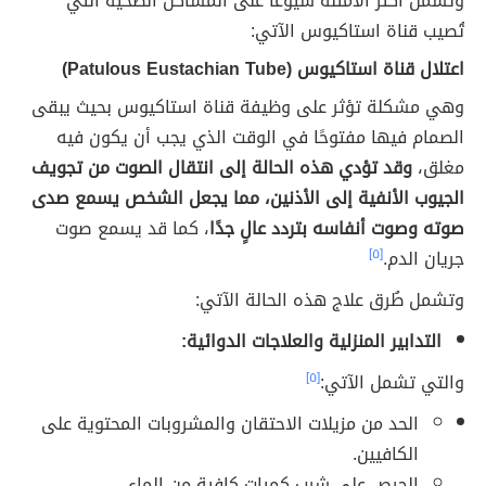
وتشمل أكثر الأمثلة شيوعًا على المشاكل الصحية التي
تُصيب قناة استاكيوس الآتي:
اعتلال قناة استاكيوس (Patulous Eustachian Tube)
وهي مشكلة تؤثر على وظيفة قناة استاكيوس بحيث يبقى
الصمام فيها مفتوحًا في الوقت الذي يجب أن يكون فيه
مغلق،
وقد تؤدي هذه الحالة إلى انتقال الصوت من تجويف
الجيوب الأنفية إلى الأذنين، مما يجعل الشخص يسمع صدى
صوته وصوت أنفاسه بتردد عالٍ جدًا
، كما قد يسمع صوت
جريان الدم.
[٥]
وتشمل طُرق علاج هذه الحالة الآتي:
التدابير المنزلية والعلاجات الدوائية:
والتي تشمل الآتي:
[٥]
الحد من مزيلات الاحتقان والمشروبات المحتوية على
الكافيين.
الحرص على شرب كميات كافية من الماء.