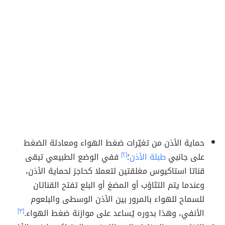
حماية الأذن من تغيّرات ضغط الهواء ومعادلة الضغط
على جانبي
طبلة الأذن
؛
[٢]
ففي الوضع الطبيعي تبقى
قناتا استاكيوس مغلقتين لتعملا كحاجز لحماية الأذن،
وعندما يتم التثاؤب أو المضغ أو البلع تفتح القناتان
للسماح للهواء بالمرور بين الأذن الوسطى والبلعوم
الأنفي، وهذا بدوره يُساعد على موازنة ضغط الهواء.
[٣]