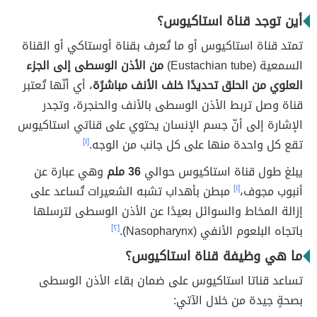
أين توجد قناة استاكيوس؟
تمتد قناة استاكيوس أو ما تُعرف بقناة أوستاكي أو القناة
السمعية (Eustachian tube)‏
من الأذن الوسطى إلى الجزء
العلوي من الحلق تحديدًا خلف الأنف مباشرًة
، أي أنّها تُعتبر
قناة وصل تربط الأذن الوسطى بالأنف والحنجرة، وتجدر
الإشارة إلى أنّ جسم الإنسان يحتوي على قناتي استاكيوس
تقع كل واحدة منها على كل جانب من الوجه.
[١]
يبلغ طول قناة استاكيوس حوالي
36 ملم
وهي عبارة عن
أنبوب مجوف،
[١]
مبطن بأهداب تشبه الشعيرات تُساعد على
إزالة المخاط والسوائل بعيدًا عن الأذن الوسطى لترسلها
باتجاه البلعوم الأنفي (Nasopharynx).
[٢]
ما هي وظيفة قناة استاكيوس؟
تساعد قناتا استاكيوس على ضمان بقاء الأذن الوسطى
بصحةٍ جيدة من خلال الآتي: