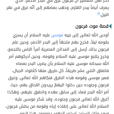
ذكر أهل التفسير أنّ فرعون غرقَ في البحر الأحمر، الذي
يعرف أيضاً ببحر القلزم، وذهب بعضهم إلى أنّه غرق في نهر
النيل.
[١]
قصة موت فرعون
أوحى الله تعالى إلى نبيه
موسى
عليه السلام أن يسري
بقومه ليلاً، فخرج بهم متجهاً إلى البحر الأحمر، وحين علم
فرعون بذلك أرسل إلى المدائن المصرية آمراً الناس بالتجمع،
وخرج يتتبع موسى عليه السلام وقومه، وحين أدركوهم أمر
الله سبحانه موسى عليه السلام بأن يضرب البحر بعصاه
فانفلق اثنتي عشر طريقاً، كل طريق منها كأطواد الجبال،
فعبر موسى وقومه هذه الطرق فنجّاهم الله تعالى، وغرق
فرعون وجنوده حين دخلوا اليهمّ يريدون اللحاق بهم، حيث
أمر الله البحر فعاد إلى سابق عهده وانطبق عليهم، وهكذا
أغرق الله تعالى فرعون وجنوده، وقد شكر موسى عليه
السلام الله تعالى على إنقاذه إياه وقومه من بطش فرعون،
وبعد مئات السنين استمر اليهود يصومون هذا اليوم