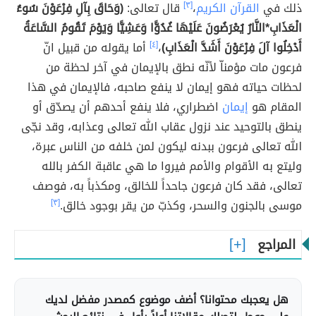
ذلك في
القرآن الكريم
،
[٣]
قال تعالى:
(وَحَاقَ بِآلِ فِرْعَوْنَ سُوءُ
الْعَذَابِ*النَّارُ يُعْرَضُونَ عَلَيْهَا غُدُوًّا وَعَشِيًّا وَيَوْمَ تَقُومُ السَّاعَةُ
أَدْخِلُوا آلَ فِرْعَوْنَ أَشَدَّ الْعَذَابِ)
،
[٤]
أما يقوله من قبيل انّ
فرعون مات مؤمناّ لأنّه نطق بالإيمان في آخر لحظة من
لحظات حياته فهو إيمان لا ينفع صاحبه، فالإيمان في هذا
المقام هو
إيمان
اضطراري، فلا ينفع أحدهم أن يصدّق أو
ينطق بالتوحيد عند نزول عقاب الله تعالى وعذابه، وقد نجّى
الله تعالى فرعون ببدنه ليكون لمن خلفه من الناس عبرة،
وليتع به الأقوام والأمم فيروا ما هي عاقبة الكفر بالله
تعالى، فقد كان فرعون جاحداً للخالق، ومكذباً به، فوصف
موسى بالجنون والسحر، وكذبّ من يقر بوجود خالق.
[٣]
المراجع
هل يعجبك محتوانا؟ أضف موضوع كمصدر مفضل لديك