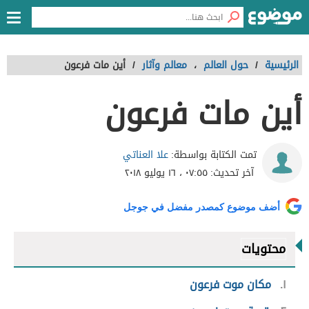
الرئيسية
/
حول العالم
،
معالم وآثار
/
أين مات فرعون
أين مات فرعون
علا العناتي
تمت الكتابة بواسطة:
آخر تحديث:
٠٧:٥٥ ، ١٦ يوليو ٢٠١٨
أضف موضوع كمصدر مفضل في جوجل
محتويات
١
مكان موت فرعون