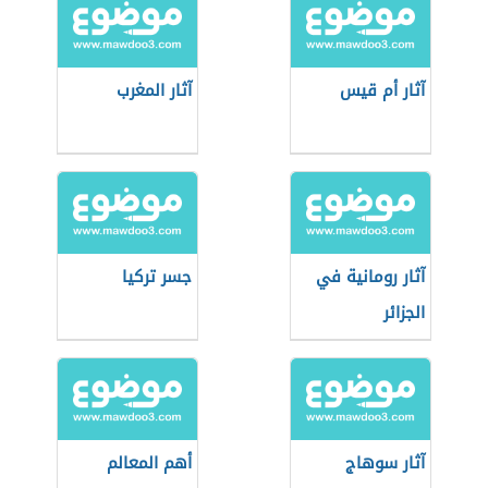
آثار أم قيس
آثار المغرب
آثار رومانية في
جسر تركيا
الجزائر
آثار سوهاج
أهم المعالم