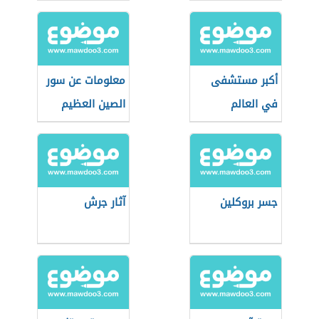
أكبر مستشفى
معلومات عن سور
في العالم
الصين العظيم
جسر بروكلين
آثار جرش