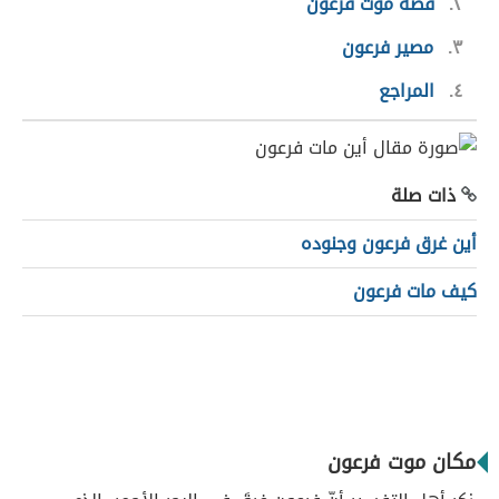
٢
قصة موت فرعون
٣
مصير فرعون
٤
المراجع
ذات صلة
أين غرق فرعون وجنوده
كيف مات فرعون
مكان موت فرعون