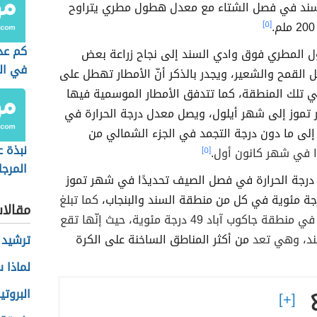
سند في فصل الشتاء مع معدل هطول مطري يتراوح
[٥]
كم عد
 المطري فوق وادي السند إلى نجاح زراعة بعض
في ال
 القمح والشعير، ويجدر بالذكر أنّ الأمطار تهطل على
ي تلك المنطقة، كما تتدفق الأمطار الموسمية فيها
 تموز إلى شهر أيلول، ويصل معدل ​​درجة الحرارة في
إلى ما دون درجة التجمد في الجزء الشمالي من
نبذة ع
ا في شهر كانون أول
.
[٥]
المرجا
​درجة الحرارة في فصل الصيف تحديدًا في شهر تموز
كما تبلغ
مقالا
درجة الحرارة في منطقة جاكوب آباد 49 درجة مئوية، حيث إنّها تقع
ند، وهي تعد
من أكثر المناطق الساخنة على الكرة
ترشيد 
لماذا 
البروتي