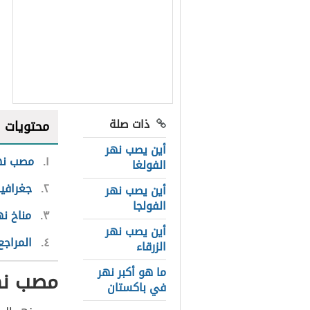
ذات صلة
محتويات
أين يصب نهر
١
مصب نه
الفولغا
٢
جغرافية
أين يصب نهر
الفولجا
٣
مناخ نه
أين يصب نهر
٤
المراجع
الزرقاء
ما هو أكبر نهر
مصب نه
في باكستان