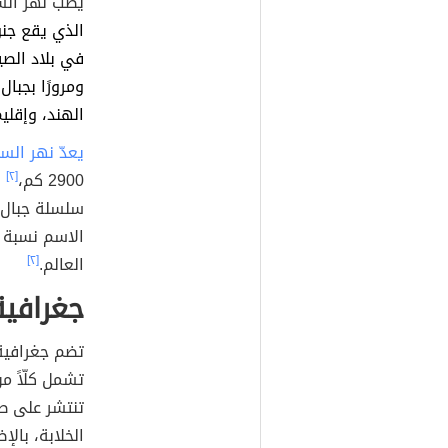
يصب نهر السند (بال
الذي يقع جنو
في بلاد الصي
ومرورًا بجبال 
الهند، وإقل
يعدّ نهر الس
2900 كم،
[٢]
و
سلسلة جبال ا
الاسم نسبة 
العالم.
[٢]
جغرافية
تضم جغرافية 
تشمل كلّاً م
تنتشر على طو
الخلابة، بالإ