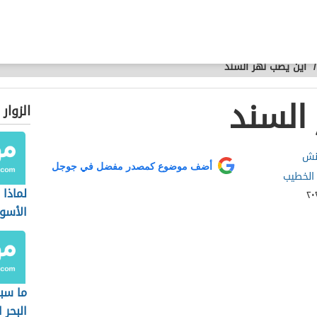
/
أين يصب نهر السند
السند
الزوار
فنش
أضف موضوع كمصدر مفضل في جوجل
الخطيب
لماذا 
الأسو
ما سب
البحر 