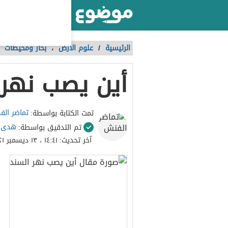
أكبر موقع عربي بالعالم
الرئيسية
/
علوم الأرض
،
بحار ومحيطات
أين يصب نهر 
تماضر ال
تمت الكتابة بواسطة:
هدى 
تم التدقيق بواسطة:
آخر تحديث:
١٤:٤١ ، ١٣ ديسمبر ٢٠٢١