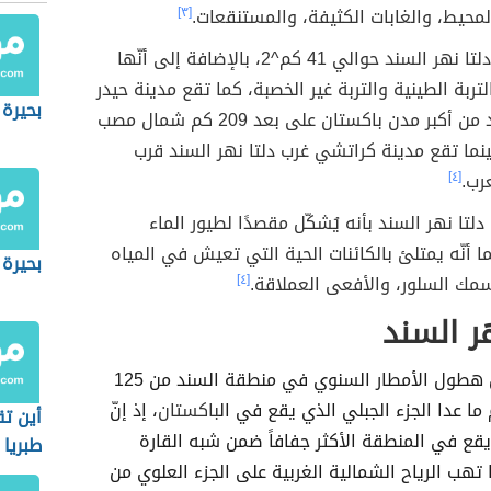
لمحيط، والغابات الكثيفة، والمستنقعات.
[٣]
تبلغ مساحة دلتا نهر السند حوالي 41 كم^2، بالإضافة إلى أنّها
تربة الطينية والتربة غير الخصبة، كما تقع مدينة حيدر
بحيرة 
أباد التي تعد من أكبر مدن باكستان على بعد 209 كم شمال مصب
ينما تقع مدينة كراتشي غرب دلتا نهر السند قرب
رب.
[٤]
لتا نهر السند بأنه يُشكّل مقصدًا لطيور الماء
ا أنّه يمتلئ بالكائنات الحية التي تعيش في المياه
بحيرة 
مك السلور، والأفعى العملاقة.
[٤]
ر السند
يتراوح معدل هطول الأمطار السنوي في منطقة السند من 125
باكستان
، إذ إنّ
أين تق
قع في المنطقة الأكثر جفافاً ضمن شبه القارة
طبريا
 تهب الرياح الشمالية الغربية على الجزء العلوي من