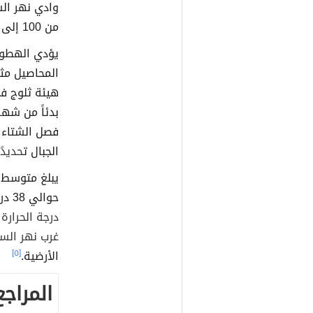
وادي نهر ال
من 100 إلى 200 ملم.
يؤدي الهطول
المحاصيل مثل
هيئة ثلوج ف
بدئاً من شهر
فصل الشتاء 
الجبال ت
حديدً
يبلغ متوسط ​
حوالي 38 درجة مئوية في كل من منطقة السند والبنجاب،
غرب نهر الس
الأرضية.
[٥]
المراجع