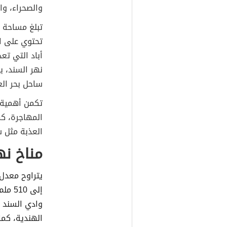
والصحراء، وا
تحتوي على ال
نهر السند، ب
ساحل بحر الع
تكمن أهمية د
المهاجرة، كم
العذبة مثل س
مناخ نه
إلى 510 ملم ما عدا الجزء الجبلي الذي يقع في ال
وادي السند ي
الهندية، كما