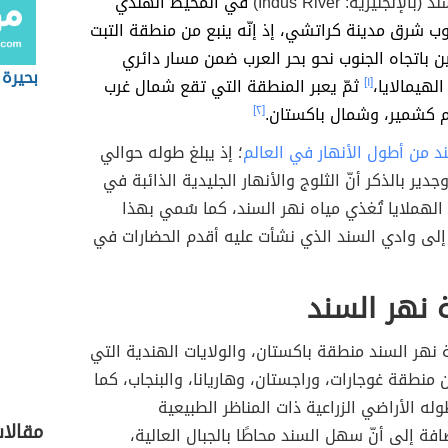
إنجليزية: Indus River)
في المحيط الهندي
ب شرق مدينة كراتشي، إذ إنّه ينبع من منطقة التبت
ن باتجاه الجنوب نحو بحر العرب ضمن مسار دائري
بحيرة 
الهيمالايا،
[١]
ثمّ يعبر المنطقة التي تقع شمال غرب
يم كشمير، وشمال باكستان.
[٢]
ند من أطول الأنهار في العالم
؛ إذ يبلغ طوله حوالي
جدير بالذكر أنّ الثلوج والأنهار الجليدية الذائبة في
لهملايا تُغذي مياه نهر السند، كما سُمي بهذا
إلى وادي السند الذي نشأت عليه أقدم الحضارات في
 نهر السند
نهر السند منطقة باكستان، والولايات الهندية التي
ن منطقة غوجارات، وراجستان، وهاريانا، والبنجاب، كما
له الأراضي الزراعية
ذات المناظر الطبيعية
مقالا
ضافة إلى أنّ سهل السند محاطًا بالجبال العالية،