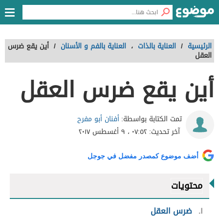
الرئيسية
/
العناية بالذات
،
العناية بالفم و الأسنان
/
أين يقع ضرس
العقل
أين يقع ضرس العقل
أفنان أبو مفرح
تمت الكتابة بواسطة:
آخر تحديث:
٠٧:٥٢ ، ٩ أغسطس ٢٠١٧
أضف موضوع كمصدر مفضل في جوجل
محتويات
١
ضرس العقل