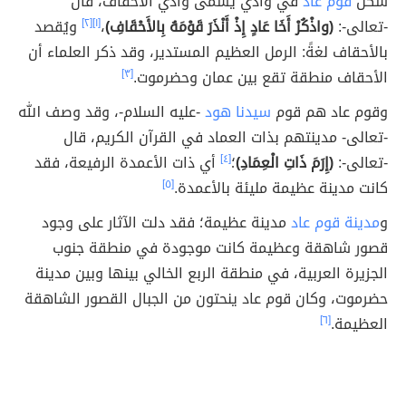
سكن
قوم عاد
في وادي يسمى وادي الأحقاف، قال
-تعالى-:
(واذْكُرْ أَخَا عَادٍ إِذْ أَنْذَرَ قَوْمَهُ بِالأَحْقَافِ)
،
[١]
[٢]
ويُقصد
بالأحقاف لغةً: الرمل العظيم المستدير، وقد ذكر العلماء أن
الأحقاف منطقة تقع بين عمان وحضرموت.
[٣]
وقوم عاد هم قوم
سيدنا هود
-عليه السلام-، وقد وصف الله
-تعالى- مدينتهم بذات العماد في القرآن الكريم، قال
-تعالى-:
(إِرَمَ ذَاتِ الْعِمَادِ)
؛
[٤]
أي ذات الأعمدة الرفيعة، فقد
كانت مدينة عظيمة مليئة بالأعمدة.
[٥]
و
مدينة قوم عاد
مدينة عظيمة؛ فقد دلت الآثار على وجود
قصور شاهقة وعظيمة كانت موجودة في منطقة جنوب
الجزيرة العربية، في منطقة الربع الخالي بينها وبين مدينة
حضرموت، وكان قوم عاد ينحتون من الجبال القصور الشاهقة
العظيمة.
[٦]