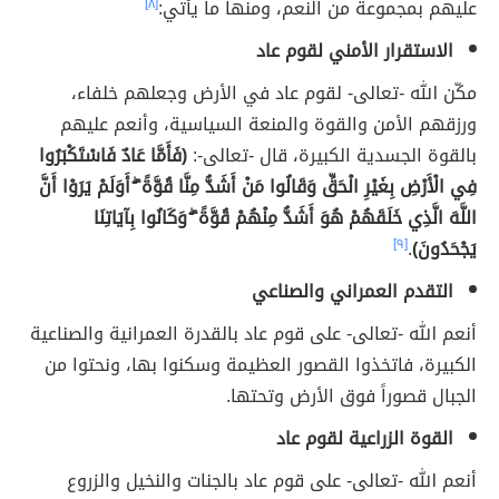
عليهم بمجموعة من النعم، ومنها ما يأتي:
[٨]
الاستقرار الأمني لقوم عاد
مكّن الله -تعالى- لقوم عاد في الأرض وجعلهم خلفاء،
ورزقهم الأمن والقوة والمنعة السياسية، وأنعم عليهم
بالقوة الجسدية الكبيرة، قال -تعالى-:
(فَأَمَّا عَادٌ فَاسْتَكْبَرُوا
فِي الْأَرْضِ بِغَيْرِ الْحَقِّ وَقَالُوا مَنْ أَشَدُّ مِنَّا قُوَّةً ۖ أَوَلَمْ يَرَوْا أَنَّ
اللَّهَ الَّذِي خَلَقَهُمْ هُوَ أَشَدُّ مِنْهُمْ قُوَّةً ۖ وَكَانُوا بِآيَاتِنَا
يَجْحَدُونَ)
.
[٩]
التقدم العمراني والصناعي
أنعم الله -تعالى- على قوم عاد بالقدرة العمرانية والصناعية
الكبيرة، فاتخذوا القصور العظيمة وسكنوا بها، ونحتوا من
الجبال قصوراً فوق الأرض وتحتها.
القوة الزراعية لقوم عاد
أنعم الله -تعالى- على قوم عاد بالجنات والنخيل والزروع