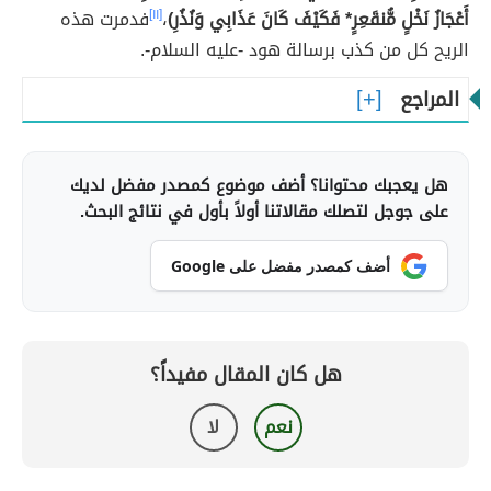
أَعْجَازُ نَخْلٍ مُّنقَعِرٍ* فَكَيْفَ كَانَ عَذَابِي وَنُذُرِ)
،
[١١]
فدمرت هذه
الريح كل من كذب برسالة هود -عليه السلام-.
المراجع
هل يعجبك محتوانا؟ أضف موضوع كمصدر مفضل لديك
على جوجل لتصلك مقالاتنا أولاً بأول في نتائج البحث.
أضف كمصدر مفضل على Google
هل كان المقال مفيداً؟
نعم
لا