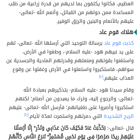
العظيم، فكانوا يكتفون بما لديهم من قدرة زراعية من طلب
المساعدة ممن حولهم من القبائل، وأنعم الله -تعالى-
عليهم بالأنعام والبنين والرزق الوفير.
هلاك قوم عاد
كذبت قوم عاد
برسالة التوحيد التي أرسلها الله -تعالى- لهم
على يد نبيهم هود -عليه السلام-، وطغوا في الأرض،
واستغنوا بقوتهم ومنعتهم وقدرتهم المادية والجسدية عن
سواهم، فاستكبروا واستعلوا في الأرض وغفلوا عن وقوع
العذاب عليهم.
[١٠]
وقام سيدنا هود -عليه السلام- بتذكيرهم بعبادة الله
-تعالى- والرجوع إليه، وترك ما يعبدون من أصنام؛ لكنهم
استكبروا وأصروا على طغيانهم؛ فأرسل الله -تعالى- عليهم
الريح الشديدة
التي دمرتهم واستمرت لعدّة لأيام.
[١٠]
قال -تعالى-:
(كَذَّبَتْ عَادٌ فَكَيْفَ كَانَ عَذَابِي وَنُذُرِ* إِنَّا أَرْسَلْنَا
عَلَيْهِمْ رِيحًا صَرْصَرًا فِي يَوْمِ نَحْسٍ مُّسْتَمِرٍّ* تَنزِعُ النَّاسَ كَأَنَّهُمْ