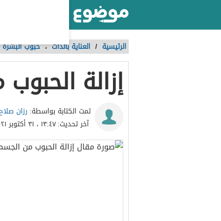
أكبر موقع عربي بالعالم
الرئيسية
/
العناية بالذات
،
حبوب البشرة
إزالة الحبوب 
رزان صلاح
تمت الكتابة بواسطة:
آخر تحديث:
١٣:٤٧ ، ٣١ أكتوبر ٢٠٢١