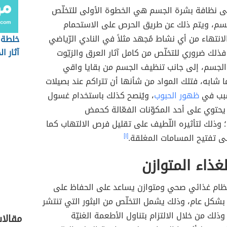
ى نظافة بشرة الجسم هي الخطوة الأولى للتخلّص
سم، ويتم ذلك عن طريق الحرص على الاستحمام
الانتهاء من أي نشاط مُجهد مثلاً في النادي الرّياضي
خلطة 
آثار ا
ذلك ضروري للتخلّص من كامل آثار العرق والزيّوت
 الجسم، إلى جانب تنظيف الجسم من بقايا واقي
شابه، فتلك المواد من شأنها أن تتراكم عند بصيلات
سبب في
ظهور الحبوب
، ويُنصح كذلك باستخدام غسول
حتوي على أحد المكوّنات الفعّالة كحمض
 وذلك لتأثيره اللّطيف على تقليل فرص الالتهاب كما
ى تفتيح المسامات المغلقة.
[١]
لغذاء المتوازن
 بنظام غذائي صحي ومتوازن يساعد على الحفاظ على
شكل عام، وذلك يشمل التخلّص من البثور التي تنتشر
ذلك من خلال الالتزام بتناول الأطعمة الغنيّة
مقالات