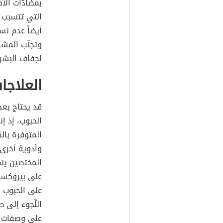
بمضادّات الأ
التي تتسبب 
أيضاً عدم نس
وتجنّب المشر
لجفاف البشر
العلاجات
قد يحتاج بعض
الحبوب، إذ إ
المتوفرة بال
وأدوية أخرى أ
المختصين ين
على الحبوب ق
اللّجوء إلى
على وصفات ع