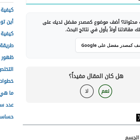
كيفية 
أين تو
محتوانا؟ أضف موضوع كمصدر مفضل لديك على
 مقالاتنا أولاً بأول في نتائج البحث.
كيفية
طريقة 
ف كمصدر مفضل على Google
ظهور و
التخلص
هل كان المقال مفيداً؟
خطوات 
نعم
لا
ما هي 
عدد سج
حساسية
 الجسم