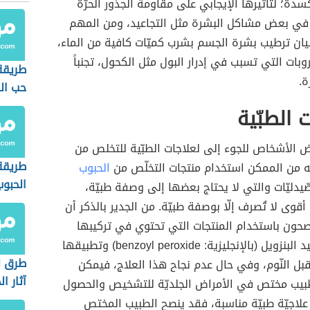
كسدة؛ لتأثيرها الإيجابي على مقاومة الجذور الحرّة
في بعض مشاكل البشرة مثل التجاعيد، ومن المهم
يان ترطيب بشرة الجسم بشرب كميّات كافية من الماء،
وبات التي تسبب في إدرار البول مثل الكحول، تجنباً
طريقة 
ة.
حب ال
 الطبّية
 الأشخاص للجوء إلى لعلاجات الطبّية للتخلص من
طريقة 
نه من الممكن استخدام منتجات التخلّص من
الحبوب
الحبوب
صّيدليّات والتي لا يحتاج بعضها إلى وصفة طبيّة،
قوى لا تُصرف إلّا بوصفة طبيّة. من الجدير بالذكر أن
صحون باستخدام المنتجات التي تحتوي في تركيبها
على بيروكسيد البنزويل (بالإنجليزية: benzoyl peroxide) وتطبيقها
طرق ل
بل النّوم، وفي حال عدم نجاح هذا العلاج، فيمكن
آثار ا
 طبيب مختص في الأمراض الجلديّة للتشخيص والحصول
الوجه ك
لاجيّة طبيّة مناسبة، فقد ينصح الطبيب المختص