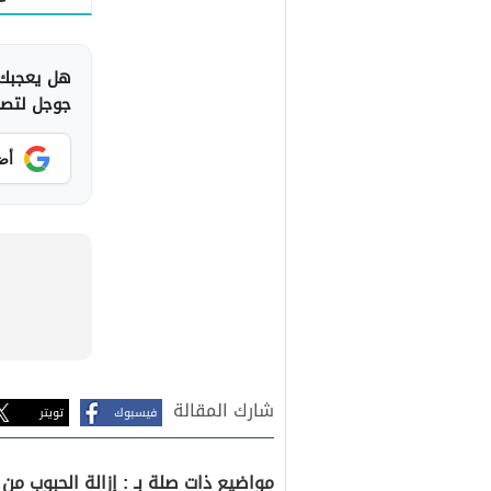
هل يعجبك 
جوجل لتصلك
أض
شارك المقالة
فيسبوك
تويتر
مواضيع ذات صلة بـ : إزالة الحبوب من