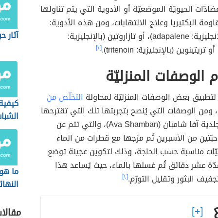
ادّات الحيويّة الموضعيّة أو الأدوية التي يتم تناولها
اومة البكتيريا وعلاج الالتهابات، ومن هذه الأدوية:
آثار ح
الأدابلين (بالإنجليزية: adapalene)، أو تازاروتين (بالإنجليزية:
[٢]
 الوصفات المنزليّة
 لتطبيق بعض الوصفات المنزليّة لمحاولة
التخلّص من
كيفية 
ومن الوصفات التي يُنصح بتجربتها تلك التي تقترحها
الشباب
الأخصائية الجلدية آفا شامبان (Ava Shamban)، والتي تتم عن
تين من الأسبرين ثُم مزجها مع قطرات من الماء
ّات مناسبة حسب الحاجة، وذلك لتكوين عجينة توضع
دّة عشر دقائق ثُم غسلها بالماء، حيث يُساعد هذا
ما هو 
فيف البثور وتقليل التورّم.
[٢]
النها
الشبا
مقالا