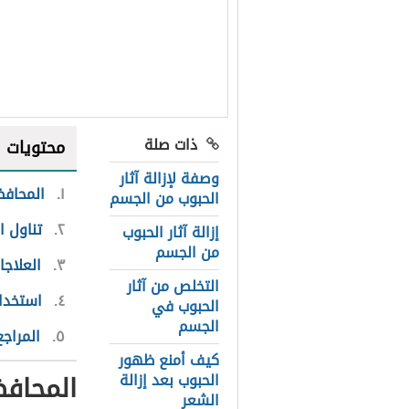
ذات صلة
محتويات
وصفة لإزالة آثار
١
المحاف
الحبوب من الجسم
٢
تناول ا
إزالة آثار الحبوب
من الجسم
٣
العلاجا
التخلص من آثار
٤
استخدام
الحبوب في
الجسم
٥
المراجع
كيف أمنع ظهور
المحاف
الحبوب بعد إزالة
الشعر