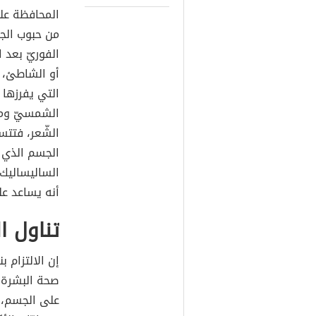
المحافظة عل
من حبوب الج
الفوريّ بعد 
أو الشاطئ، ف
التي يفرزها
الشمسيّ وما 
الشّعر، فتت
الجسم الذي ي
الساليساليك؛
أنه يساعد عل
تناول ا
إن الالتزام
صحة البشرة ب
على الجسم، و