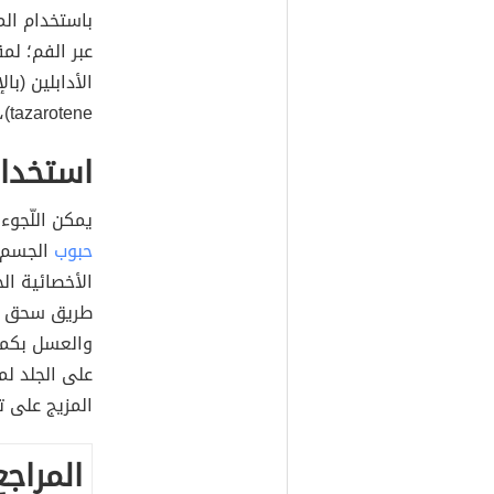
باستخدام المض
عبر الفم؛ لمق
tazarotene)، أو تريتينوين (بالإنجليزية: tritenoin).
استخدام
يمكن اللّجوء
حبوب
الجسم، 
طريق سحق حبّ
والعسل بكمي
على الجلد لم
المزيج على تج
المراجع