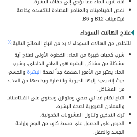
قلة شرب الماء مما يؤدي إلى جفاف البشرة.
نقص الفيتامينات والعناصر المضادة للأكسدة وخاصة
فيتامينات B12 و B6.
علاج الهالات السوداء
للتخلص من الهالات السوداء لا بد من اتباع النصائح التالية:
[٤]
شرب كميات كبيرة من الماء: الخطوة الأولى لعلاج أية
مشكلة من مشاكل البشرة هي العلاج الداخلي، وشرب
الماء يعتبر من الأمور المهمة جداً لصحة
البشرة
والجسم،
حيثُ إنه يعيد إليها الحيوية والنضارة ويخلصها من العديد
من المشاكل.
اتباع نظام غذائي صحي ومتوازن ويحتوي على الفيتامينات
والمعادن الضرورية لصحة البشرة.
ترك التدخين وتناول المشروبات الكحولية.
الحرص على الحصول على قسط كافٍ من النوم وإراحة
الجسد والعقل.