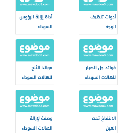
أدوات تنظيف
أداة إزالة الرؤوس
الوجه
السوداء
فوائد جل الصبار
فوائد الثلج
للهالات السوداء
للهالات السوداء
الانتفاخ تحت
وصفة لإزالة
العين
الهالات السوداء