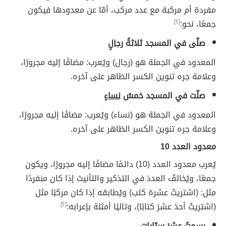
مفردة أم مركبة مع عدد مركب، أمّا عن معدودها فيكون
جمعًا، نحو:
[٢]
صلّى في المسجد ثلاثةُ
رجالٍ
المعدود في الجملة هو (رجال) ويُعرب: مضافًا إليه مجرورًا،
وعلامة جره تنوين الكسر الظاهر على آخره.
صلّت في المسجد خمسُ
نساءٍ
المعدود في الجملة هو (نساء) ويُعرب: مضافًا إليه مجرورًا،
وعلامة جره تنوين الكسر الظاهر على آخره.
معدود العدد 10
يُعرب معدود العدد (10) دائمًا مضافًا إليه مجرورًا، ويكون
جمعًا، ويُخالفُ العددَ في التذكير والتأنيث إذا كان منفردًا
مثل: (اشتريتُ عشرة كتب) ويُطابقه إذا كان مركبًا مثل
(اشتريتُ أحدَ عشرَ كتابًا)، وتاليًا أمثلة بإعرابه:
[٢]
رسمتُ عشرَ
سيّاراتٍ