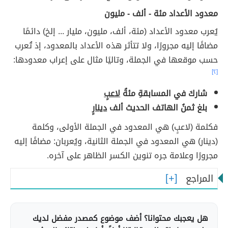
معدود الأعداد مئة - ألف - مليون
يُعرب معدود الأعداد (مئة، ألف، مليون، مليار ... إلخ) دائمًا
مضافًا إليه مجرورًا، ولا تتأثر هذه الأعداد بالمعدود، إذ تُعرب
حسب موقعها في الجملة، وتاليًا مثال على إعراب معدودها:
[٢]
شاركَ في المسابقةِ مئةُ
لاعبٍ
بلغ ثمنُ الهاتف الحديث ألف
دينارٍ
فكلمة (لاعبٍ) هي المعدود في الجملة الأولى، وكلمة
(دينار) هي المعدود في الجملة الثانية، ويُعربان: مضافًا إليه
مجرورًا وعلامة جره تنوين الكسر الظاهر على آخره.
المراجع
هل يعجبك محتوانا؟ أضف موضوع كمصدر مفضل لديك