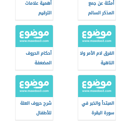
أمثلة عن جمع
أهمية علامات
المذكر السالم
الترقيم
الفرق لام الأمر ولا
أحكام الحروف
الناهية
المضعفة
المبتدأ والخبر في
شرح حروف العلة
سورة البقرة
للأطفال