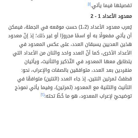
تفصيلها فيما يأتي.
[١]
معدود الأعداد 1 - 2
يُعرب معدود الأعداد (1،2) حسبَ موقعه في الجملة، فيمكن
أن يأتي مفعولًا به أو اسمًا مجرورًا أو غير ذلك؛ إذ إنّ معدود
هذين العديين يسبقان العدد، على عكس المعدود في
الأعداد الأخرى، كما أنّ العدد واحد واثنان من الأعداد التي
يتطابق معها المعدود في التّذكير والتأنيث، ويأتيان
منفردين بعد العدد، متوافقين بالصفات والإعراب، نحو:
قطفتُ ثمرتين اثنتين، إذ جاء العدد (اثنتين) متوافقًا في
التأنيث والتثنية مع المعدود (ثمرتين)، وفيما يأتي نموذج
توضيحيّ لإعراب المعدود، هو ما خُطّ تحته:
[٢]