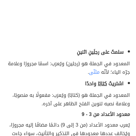
سلمتُ على
رجلَينِ
اثنينِ
المعدود في الجملة هو (رجلين) ويُعرَب: اسمًا مجرورًا وعلامة
جرّه الياء؛ لأنّه
مثنّى
.
اشتريتُ
كتابًا
واحدًا
المعدود في الجملة هو (كتابًا) ويُعرَب: مفعولًا به منصوبًا،
وعلامة نصبه تنوين الفتح الظاهر على آخره.
معدود الأعداد من 3 - 9
يُعرب معدود الأعداد (من 3 إلى 9) دائمًا مضافًا إليه مجرورًا،
ويُخالف عددها معدودها في التذكير والتأنيث، سواء جاءت