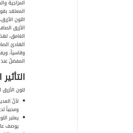
المزاجية وا
المعتقد بقوله
اللون الأزرق
الأزرق الصاف
الغامق، لهذا
الهادئ الصاف
وقاسياً، ويفض
المفضلُ عندَ 
التأثير
للون الأزرق ا
لأنّ العدي
ومحبباً ل
يعتبر اللو
يوصف عادة