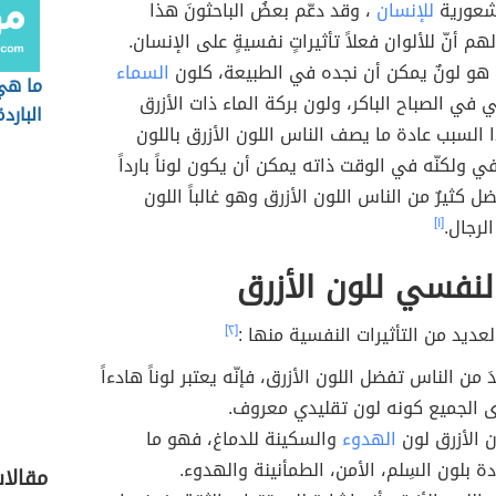
لشعورية
للإنسان
، وقد دعّم بعضُ الباحثونَ هذا
م أنّ للألوان فعلاً تأثيراتٍ نفسيةٍ على الإنسان.
، هو لونٌ يمكن أن نجده في الطبيعة، كلون
السماء
ما هي 
ي في الصباح الباكر، ولون بركة الماء ذات الأزرق
البارد
 السبب عادة ما يصف الناس اللون الأزرق باللون
ي ولكنّه في الوقت ذاته يمكن أن يكون لوناً بارداً
ل كثيرٌ من الناس اللون الأزرق وهو غالباً اللون
الرجال.
[١]
 النفسي للون الأزرق
لعديد من التأثيرات النفسية منها :
[٢]
دَ من الناس تفضل اللون الأزرق، فإنّه يعتبر لوناً هادءاً
دى الجميع كونه لون تقليدي معروف.
ن الأزرق لون
الهدوء
والسكينة للدماغ، فهو ما
 بلون السِلم، الأمن، الطمأنينة والهدوء.
مقالا