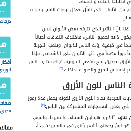
ي انطباعاً بالتلف والفساد.
رق من الألوان التي تقلّل معدّل نبضات القلب وحرارة
سان.
درجات 
هنا بأنّ التأثير الذي تتركه بعض الألوان ليس
يكون ذاته لجميع الناس، فاختلاف الثقافات أحياناً
هماً في كيفية رؤية الناس للألوان، وتلعب التجربة
ً دوراً مهماً في تأثير الألوان على الأشخاص، فإذا
لأزرق بصديق مرح مفعم بالحيوية، فإنك سترى اللون
أفكار 
يثير إحساس المرح والحيوية بداخلك.
[٢]
الورد
الملاب
 الناس للون الأزرق
ابات الفردية تجاه اللون الأزرق لكونه يحمل عدة رموز
صفات
يلي بعض الاستجابات المشتركة بين الناس:
[٣]
محبي ا
ن صافٍ
: "الأزرق هو لون السماء، والمحيط، والنوم،
و لونٌ يجعلني أشعر بأنني في حالة جيدة جداً،
مقالا