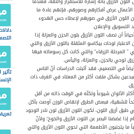
اللون الأزرق بأنه إشارة للاستقرار والثقة، فعندما
 الأعمال عرض أفكارهم وصورهم، فإنهم عادة ما
 اللون الأزرق في صورهم لإعطاء حس الهدوء
د التسويق والإعلان.
دلالات
اناً أن نصف اللون الأزرقَ بلون الحزن والعزلة إذا
التصم
 الاعتبار لوحات بيكاسو المثقلة باللون الأزرق والتي
" المرحلة الزرقاء" والتي كانت كل رسوماته فيها
زرق توحي بالحزن، والعزلة، واليأس.
ضاً في التصميم، فقد أثبتت الدراسات أنّ الناس
تأثير 
بدعين بشكل ملفت أكثر من المعتاد في الغرف ذات
الإنسا
رق.
أكثر الألوان شيوعاً ولكنّه في الوقت ذاته من أقل
تحاً للشهية، فبعض الطرق لإنقاص الوزن أوصت بأكل
 طبق أزرق اللون، لكون اللون الأزرق لون نادر الوجود
تعريف
 إذا غضضنا البصر عن التوت الأزرق والخوخ؛ ولأنّ
اً ما يتجنبون الأطعمة التي تحوي اللون الأزرق والتي