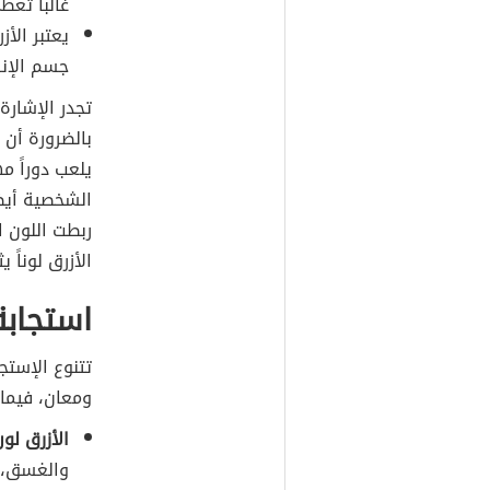
غالباً تعط
يعتبر الأز
جسم الإن
تجدر الإشارة 
بالضرورة أن 
يلعب دوراً م
الشخصية أيضا
ربطت اللون ا
الأزرق لوناً 
استجابة
تتنوع الإستج
ومعان، فيما 
الأزرق لو
والغسق، ه