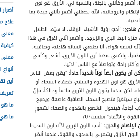
ا، أشعر وكأنني بالجنة، بالنسبة لي، الأزرق هو لون
أضرار 
إلهام والروحانية، لأنّه يجعلني أشعر بأنني جيدة بما
ندنيه.
علاج 
ن هادئ
: "أحبُ رؤية الأشياء الزرقاء، لا سيّما الظلال
معنى ا
، مثل: البط البري والزبرجد، وأشعر أنّني أغرق في هذا
كيفية ا
أنّه نسمه هواء، أنا بطبعي إنسانة هادئة، وصافية،
طفياً، ولكنني عندما أرى اللون الأزرق، أشعر وكأنني
معنى ا
 وأكثر راحة وتواصلاً مع الناس" لاتيا.
أنواع 
ن أن يكون أيضاً لوناً شديداً حاد
اً: "يظن بعض الناس
أين تق
الأزرق هو لون الهدوء والسلام، كصفاء السماء أو
ء، لكن عندما يكون اللون الأزرق قاتماً وحالكاً، فإنّ
تعريف 
باع سيتغيرّ فتصبح السماء الصافية عاصفة ويصبح
ما هو 
ذب أجاجاً، فيتحول الشعور بالهدوء والصفاء لشعورٍ
لقوة والاتّقاد" سنست707
ما هي 
 الإلهام والحزن
: "أحب اللون الإزرق لأنّه لون المحيط
اللون الأزرق يشعرني بالهدوء والقوة، عندما أنظر