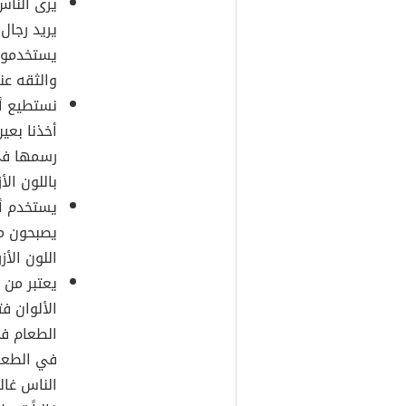
يرى الناس 
يريد رجال
يستخدمون
والثقه عن
نستطيع أحي
أخذنا بعين
رسمها في 
باللون الأ
يستخدم أي
يصبحون م
اللون الأز
يعتبر من 
الألوان ف
الطعام في
في الطعام
الناس غالب