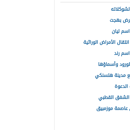
الشوكلاته
مرض بهجت
سم ليان
نتقال الأمراض الوراثية
سم رند
الورود وأسماؤها
ع مدينة هلسنكي
الدعوة
الشفق القطبي
عاصمة موزمبيق