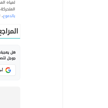
لمياه الم
المتحركة،
بالدموع
، 
المراجع
هل يعجبك 
جوجل لتصلك
أض