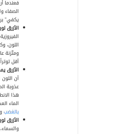
فعندما أر
الصفاء وال
يكفي" برا
الأزرق لو
الفيروزية
اللون، وك
ومتّزنة عا
أقل توتراً
الأزرق يمك
أن اللون 
عذوبة الما
هذا الانط
الماء الع
بالغضب
وا
الأزرق لون
والسماء، 