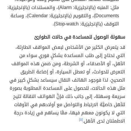
مثل: المنبه (بالإنجليزية: Alarm)، والمستندات (بالإنجليزية:
Documents)، والتقويم (بالإنجليزية: Calendar)، وساعة
التوقف (بالإنجليزية: Stop-watch).
سهولة الوصول للمساعدة في حالات الطوارئ
قد يتعرض الكثير من الأشخاص لبعض المواقف الطارئة،
التي تحتاج إلى طلب المساعدة بشكلٍ فوري سواء من
الأهل، أو الأصدقاء، أو الشرطة، ومن ضمن هذه المواقف
التعرض للحوادث، أو تعطل السيارة، أو إضاعة الطريق
الصحيح، لذا فوجود الهاتف النقال سيساعد بشكلٍ كبير في
مثل هذه الحالات، للحصول على المساعدة المطلوبة بصورة
سريعة وسهلة، إلى جانب ذلك فإنَّ الهواتف النقالة تتيح
للأهل خاصيَّة الارتباط والتواصل مع أولادهم في الأوقات
التي لا يكونون معهم فيها، ممَّا يساهم في زيادة درجة
الاطمئنان لدى الأهل.
[٥]