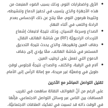
الأرق واضطرابات النوم، وذلك بسبب الضوء المنبعث من
هذه الأجهزة والذي يتسبب في تحفيز الدماغ وتنشيطه،
وتثبيط هرمون النوم، ممَّا ينتج عن ذلك الإحساس بعدم
الراحة والتعب في أثناء النهار.
الصداع وسرعة النسيان، وذلك نتيجة لانبعاث إشعاع
الترددات الراديويَّة (RF) من شاشة الهاتف النقال.
جفاف العين وتهيجها، والذي يحدث نتيجة التحديق
المستمر في شاشة الهاتف، ممَّا يؤدي إلى جفاف
الدموع التي تعمل على ترطيب العين.
آلام في الرقبة، والكتف، والصداع، نتيجةً للجلوس لوقتٍ
طويل في وضعيَّة غير مريحة، مع إمالة الرأس إلى الأمام.
تقليل التواصل المباشر مع الآخرين
على الرغم من أنَّ الهواتف النقالة ساهمت في تقريب
المسافات بين الناس عبر وسائل التواصل الاجتماعي، فإنَّها
في الوقت ذاته قد تسببت في تفكيك العلاقات الاجتماعيَّة،