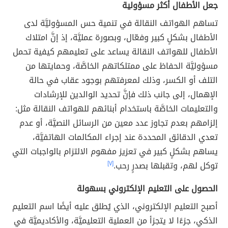
جعل الأطفال أكثر مسؤولية
تساهم الهواتف النقالة في تنمية حس المسؤوليَّة لدى
الأطفال بشكلٍ كبير وفعّال، وبصورة عمليَّة، إذ إنَّ امتلاك
الأطفال للهواتف النقالة يساعد على تعليمهم كيفية تحمل
مسؤوليَّة الحفاظ على ممتلكاتهم الخاصَّة، وحمايتها من
التلف أو الكسر، وذلك لمعرفتهم بوجود عقاب في حالة
الإهمال، إلى جانب ذلك فإنَّ تحديد الوالدين للإرشادات
والتعليمات الخاصَّة باستخدام أبنائهم للهواتف النقالة مثل:
إلزامهم بعدم تجاوز عدد معين من الرسائل النصيَّة، أو عدم
تعدي الدقائق المحددة عند إجراء المكالمات الهاتفيَّة،
يساهم بشكلٍ كبير في تعزيز مفهوم الالتزام بالواجبات التي
توكل لهم، وتقبلها بصدرٍ رحب.
[٧]
الحصول على التعليم الإلكتروني بسهولة
أصبح التعليم الإلكتروني، الذي يُطلق عليه أيضًا اسم التعليم
الذكي، جزءًا لا يتجزأ من العملية التعليميَّة، والأكاديميَّة في