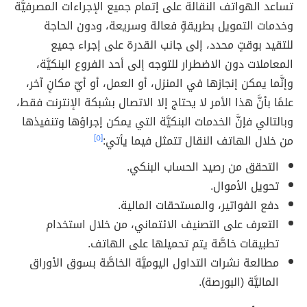
تساعد الهواتف النقالة على إتمام جميع الإجراءات المصرفيَّة
وخدمات التمويل بطريقةٍ فعالة وسريعة، ودون الحاجة
للتقيد بوقتٍ محدد، إلى جانب القدرة على إجراء جميع
المعاملات دون الاضطرار للتوجه إلى أحد الفروع البنكيَّة،
وإنَّما يمكن إنجازها في المنزل، أو العمل، أو أيّ مكانٍ آخر،
علمًا بأنَّ هذا الأمر لا يحتاج إلا الاتصال بشبكة الإنترنت فقط،
وبالتالي فإنَّ الخدمات البنكيَّة التي يمكن إجراؤها وتنفيذها
من خلال الهاتف النقال تتمثل فيما يأتي:
[٥]
التحقق من رصيد الحساب البنكي.
تحويل الأموال.
دفع الفواتير، والمستحقات المالية.
التعرف على التصنيف الائتماني، من خلال استخدام
تطبيقات خاصَّة يتم تحميلها على الهاتف.
مطالعة نشرات التداول اليوميَّة الخاصَّة بسوق الأوراق
الماليَّة (البورصة).