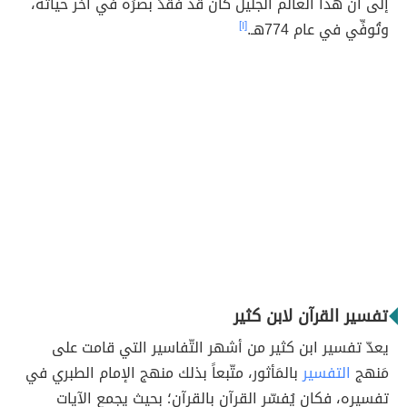
إلى أنّ هذا العالم الجليل كان قد فقدَ بصرَه في آخر حياته،
وتُوفِّي في عام 774هـ.
[١]
تفسير القرآن لابن كثير
يعدّ تفسير ابن كثير من أشهر التّفاسير التي قامت على
مَنهج
التفسير
بالمَأثور، متّبعاً بذلك منهج الإمام الطبري في
تفسيره، فكان يُفسّر القرآن بالقرآن؛ بحيث يجمع الآيات