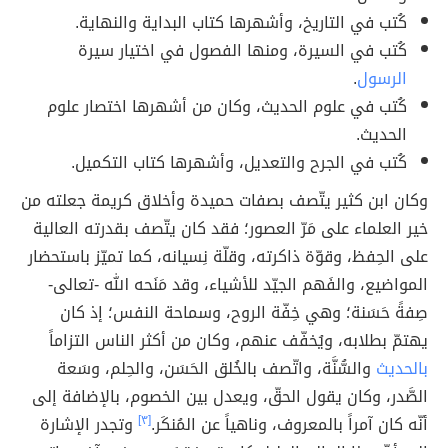
كُتب في التاريخ، وأشهرها كتاب البداية والنهاية.
كُتب في السيرة، ومنها الفصول في اختيار سيرة
الرسول
.
كُتب في علوم الحديث، وكان من أشهرها اختصار علوم
الحديث.
كُتب في الجرح والتعديل، وأشهرها كتاب التكميل.
وكان ابن كثير يتّصف بصفات حميدة وأخلاق كريمة جعلته من
خير العلماء على مَرّ العصور؛ فقد كان يتّصف بقدرته العالية
على الحِفظ، وقوّة ذاكرته، وقلّة نِسيانه، كما تميّز باستحضار
المواضيع، والفَهم الجيّد للأشياء، وقد مَنَحه الله -تعالى-
صِفةً حَسَنة؛ وهي خِفّة الروح، وسماحة النفس؛ إذ كان
يهتمّ بطلابه، ويُخفّف عنهم، وكان من أكثر الناس التزاماً
بالحديث
والسُّنَّة، واتّصف بالخُلق الحَسَن، والحِلم، وسَعة
الصَّدر، وكان يقول الحقّ، ويعدل بين الخصوم، بالإضافة إلى
أنّه كان آمراً بالمعروف، وناهياً عن المُنكَر.
[٣]
وتجدر الإشارة