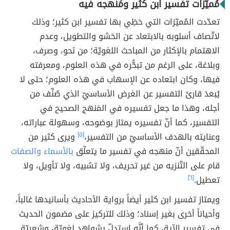
مُميّزات تفسير ابن كثير ومَنهجه فيه
تعدّدت المُميّزات التي حَظِي بها تفسير ابن كثير؛ وذلك
لاتّصاف أسلوبه بالابتعاد عن الحَشو والتطويل، وعدم
الاهتمام بالإكثار من المباحث اللغويّة؛ من نَحو، وصرف،
وبلاغة، على الرغم من تبحُّره في هذه العلوم، ومعرفته
فيها، وكان ابتعاده عن الإسهاب في هذه العلوم؛ حتى لا
يُبعدَ قارئَ التفسير عن الغرض الأساسيّ الذي صُنِّف من
أجله، وهذا ما جعل تفسيره في المَنهج الصحيح في
التفسير، كما أنّ تفسيره يمتاز بوضوحه، وسهولة عباراته،
وعنايته بالهدف الأساسيّ من التفسير،
[٥]
ويرى كثير من
المحقّقين أنّ منهجه في تفسير ما يتعلّق
بالأسماء والصفات
قام على التّنزيه من غير تحريف، ولا تشبيه، ولا تأويل، ولا
تعطيل.
[٦]
ويمتاز تفسير ابن كثير أيضاً برواية الأحاديث بأسانيدها غالباً،
وأحياناً أخرى بغير إسناد؛ وذلك للتركيز على مضمون الحديث
في تفسير الآية، كما أنَّه استدلّ بشواهد لغويّة، وشعريّة