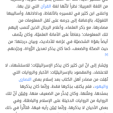
من اللغة العربية؛ نظراً لأنّها لغة
القرآن
التي نزل بها،
واعتنى ابن كثير في تفسيره بالألفاظ، ودلالاتها، وأساليبها
اللغويّة، بالإضافة إلى حِرصه على نَقل المعلومات من
مصادرها، مع ذِكر العلماء، وأعلام الرجال الذين تُنسَب إليهم
تلك المعلومات؛ حِفاظاً على الأمانة العلميّة، وكان يتّصف
أيضاً بقوّة الشخصيّة في عَرْضه للأحاديث، وبيان درجتها؛ من
حيث الصحّة والضعف، كما كان يذكر تعديل الرُّواة، وجَرْحهم.
[٧]
ويُشار إلى انّ ابن كثير كان يذكر الإسرائيليّات؛ للاستشهاد، لا
للاعتضاد، والمقصود بالإسرائيليّات: الأخبار والروايات التي
نُقِلت من مصادر أهل الكتاب بعد إسلام بعض
النصارى
واليهود
، فلم يكتفِ بذِكرها فقط، وإنّما كان يذكرها
بسَنَدها، ومَتْنها، وكان يُحذّر من الضعيف منها، ويُبيّن أنّ تلك
الرواية من الروايات الدخيلة على الإسلام والباطلة، وفي
بعض الأحيان لا يذكرها، وإنّما يُبيّن رأيه فيها، مُتأثِّراً في ذلك