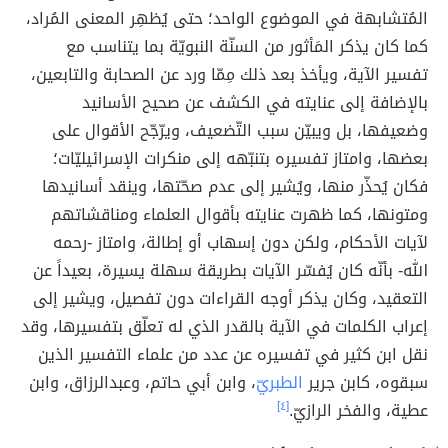
المُتشابهة في الموضوع الواحد؛ حتى يُظهِر المعنى المُراد،
كما كان يذكر المَأثور من السنّة النبويّة بما يتناسب مع
تفسير الآية، ويأخذ بعد ذلك مِمّا ورد عن الصحابة والتابعين،
بالإضافة إلى عنايته في الكشف عن صحيح الأسانيد
وضعيفها، بل ويبيّن سبب التّضعيف، ويرّجّح الأقوال على
بعضها، وامتاز تفسيره بتنبّهه إلى منكرات الإسرائيليّات؛
فكان يُحذّر منها، ويُشير إلى عدم صحّتها، وينقد أسانيدها
ومتونها، كما ظهرت عنايته بأقوال العلماء ومناقشاتهم
لآيات الأحكام، ولكن دون إسهاب أو إطالة، وامتاز -رحمه
الله- بأنّه كان يُفسّر الآيات بطريقة سهلة يسيرة، بعيداً عن
التعقيد، وكان يذكر أوجه القراءات دون تفصيل، ويشير إلى
إعراب الكلمات في الآية بالقدر الذي له تعلّق بتفسيرها، وقد
نقل ابن كثير في تفسيره عن عدد من علماء التفسير الذين
سبقوه، كابن جرير
الطبريّ
، وابن أبي حاتم، وعبدالرزاق، وابن
عطية، والفخر الرازيّ.
[٤]