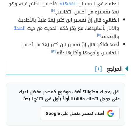
العلماء في المسائل
الفقهيّة
؛ فأحسنَ الكلام فيه، وهو
يَعدّ تفسيرَه من أحسن التفاسير.
[١٠]
الكتاني:
قال إنّ تفسير ابن كثير يُعَدّ مليئاً بالأحاديث
والآثار بأسانيدها، مع ذِكر حُكم الحديث من حيث
الصحة
والضعف.
[١١]
أحمد شاكر:
قال إنّ تفسير ابن كثير يُعَدّ من أحسن
التفاسير، وأجودها وأكثرها دقّة.
[١٢]
المراجع
هل يعجبك محتوانا؟ أضف موضوع كمصدر مفضل لديك
على جوجل لتصلك مقالاتنا أولاً بأول في نتائج البحث.
أضف كمصدر مفضل على Google