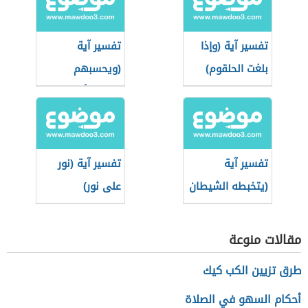
تفسير آية (وإذا
تفسير آية
بلغت الحلقوم)
(ويحسبهم
الجاهل أغنياء من
التعفف)
تفسير آية
تفسير آية (نور
(يتخبطه الشيطان
على نور)
من المس)
مقالات منوعة
طرق تزيين الكب كيك
أحكام السهو في الصلاة