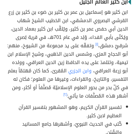
ابن كثير العالم الجليل
ابن كثير هو إسماعيل بن عمر بن كثير بن ضوء بن كثير بن زرع
القرشي البصروي الدمشقي، ابن الخطيب الشيخ شهاب
الدين أبي حفص عمر بن كثير، ويُلقَّب ابن كثير بعماد الدين،
ويُكنّى بأبي الفداء، وُلِد في عام 701هـ، في قرية بُصرى
شرقيّ دمشق،
[١]
وتفقّه على يد مجموعة من الشيوخ، منهم:
أبو الحجاج المزي، وشمس الدين الذهبي، وشيخ الإسلام ابن
تيمية، وتتلمذ على يده الحافظ زين الدين العراقي، وولده
أبو زرعة العراقي،
وابن الجزري
المُقرئ، كما كان مُهتمّاً بعلم
التفسير، والتاريخ، والقراءات، وغيرها من العلوم؛ فكان له
في كلّ بحر من بحور العلوم الإسلاميّة مُصنَّفاً أو أكثر، ومن
أشهر هذه المُصنَّفات ما يأتي:
[٢]
تفسير القرآن الكريم، وهو المشهور بتفسير القرآن
العظيم لابن كثير.
كُتب في الحديث النبويّ، وأشهرها جامع المسانيد
والسُّنَن.