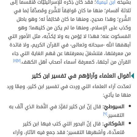
بشيخه
ابن تيمية
؛ فقد كان ذِكره للإسرائيليّات مُنقسماً إلى
ثلاثة أقسام؛ منها ما كان مُوافِقاً للشَّرع ومُصدِّقاً لِما في
الشَّرع؛ وهذا صحيح، ومنها ما كان مُخالِفاً له؛ وهو باطل
وكذب على الإسلام، ومنها ما لم يكن من كليهما؛ وهو
المَسكوت عنه؛ فهذا لا يُؤمن به ولا يُكذّبه، مثل الأمور التي
أبهمَها الله -سبحانه وتعالى- في القرآن الكريم، ولا فائدة
من معرفتها، فتنشغلَ بمعرفتها عن فَهم الغاية التي جاء
القرآن من أجلها، كمعرفة أسماء أصحاب أهل الكهف.
[٧]
[٨]
أقوال العلماء وآراؤهم في تفسير ابن كثير
تعدّدت آراء العلماء التي وردت في تفسير ابن كثير، ومِمّا ورد
منها ما يأتي:
السيوطيّ:
قال إنّ ابن كثير تفرَّدَ في النَّمَط الذي ألّفَ به
التفسير.
[٩]
الشوكاني:
قال إنّ البحور التي كتب فيها ابن كثير
مُتعدِّدة، وأشهرها التفسير؛ فقد جمع فيه الآثار، وآراء