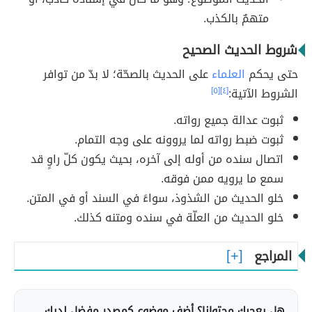
متهمٌ بالكذب.
شروط الحديث الصحيح
حتى يحكم
العلماء
على الحديث بالصحّة؛ لا بدّ من توافر
الشروط الآتية:
[٤]
[٥]
ثبوت عدالة جميع رواته.
ثبوت ضبط رواته لما يروونه على وجه التمام.
اتصال سنده من أوله إلى آخره، بحيث يكون كلّ راوٍ قد
سمع ما يرويه ممن فوقه.
خلو الحديث من الشذوذ، سواءً في السند أو في المتن.
خلو الحديث من العلّة في سنده ومتنه كذلك.
المراجع
هل يعجبك محتوانا؟ أضف موضوع كمصدر مفضل لديك