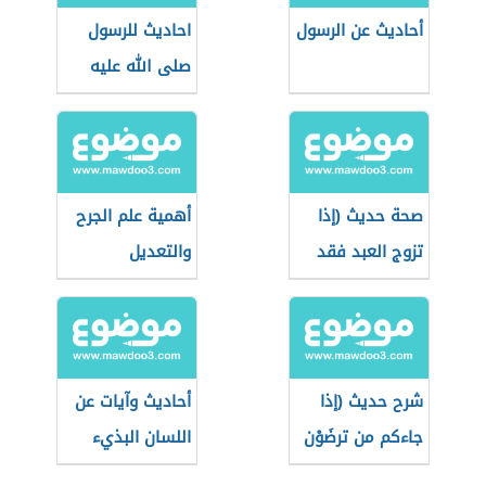
أحاديث عن الرسول
احاديث للرسول
صلى الله عليه
وسلم
صحة حديث (إذا
أهمية علم الجرح
تزوج العبد فقد
والتعديل
استكمل نصف
الدين)
شرح حديث (إذا
أحاديث وآيات عن
جاءكم من ترضَوْن
اللسان البذيء
دينه)