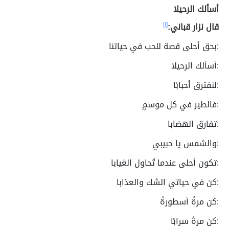
أسألك الرحيلا
قال نزار قباني:
[١]
:بحق أحلى قصة للحب في حياتنا
:أسألك الرحيلا
:لنفترق أحبابًا
:فالطير في كل موسمٍ
:تفارق الهضابا
:والشمس يا حبيبي
:تكون أحلى عندما تُحاول الغيابا
:كن في حياتي الشك والعذابا
:كن مرةً أسطورةً
:كن مرةً سرابًا