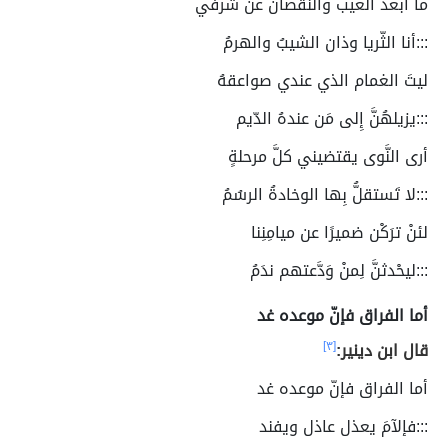
ما أبعد العيب والنقصانَ عن شرفي
:::أنا الثّريا وذان الشيبُ والهرمُ
ليتَ الغمام الذي عندي صواعقهُ
:::يزيلهُنَّ إِلى مَن عندهُ الدّيم
أرى النَّوى يقتضيني كلَّ مرحلةٍ
:::لا تَستقلُّ بِها الوخادةُ الرسُمُ
لئنْ ترَكْن ضميرًا عن ميامِنِنا
:::ليحْدثنَّ لِمنْ وَدَّعتهم ندَمُ
أما الفراق فإنّ موعده غد
قال ابن دينير:
[٣]
أما الفراق فإنّ موعده غد
:::فإلآمَ يعذل عاذل ويفند