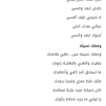
خلاص ابعد وانسى
لا تجبرني عليك أقسى
حياتي بعدك أحلى
أرجوك ابعد وانسى
وصفك نسيته
وصفك نسيته بس... باقي ملامحك
بنهيـك وأنهـي بالنهايـة جنونك
ما تستحق أمد كفي وأصافحك
مثلك غلط عمري وابحيا بدونـك
لكن خسارة صرت غايـة مصالحك
يا ليتني ما جيت لحظـة بكونك