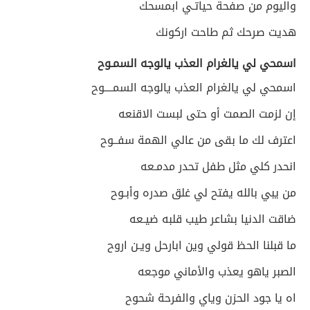
واليوم من صفحة حياتـي ابمسحك
هديت صرحك ثم طاحت اركونك
اسمحي لي يالغرام العذب يالوجه السمـوح
اسمحي لي يالغرام العذب يالوجه السمــــوح
إن لزمت الصمت أو حتى لبست الاقنعه
اعترف لك ما بقى من عالي الهمة سفــوح
انحدر كلي مثل طفل تحدر مدمـعه
من يبي بالله يفتح لي غلق صدره وأبـوح
ضاقت الدنيا بشاعر طيب قلبه ضيـعه
ما قبلنا الحظ قولي وين ابارحل ويـن اروح
الصبر ياهو يعذب والأماني موجعه
اه يا جود الحزن وياي والفرحة شحوح