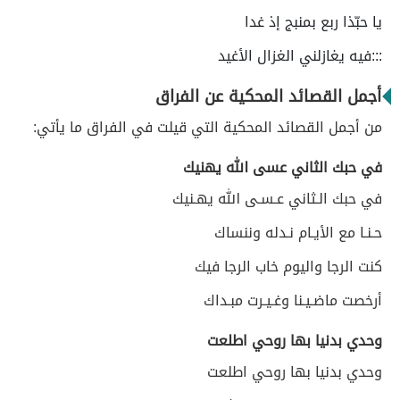
يا حبّذا ربع بمنبج إذ غدا
:::فيه يغازلني الغزال الأغيد
أجمل القصائد المحكية عن الفراق
من أجمل القصائد المحكية التي قيلت في الفراق ما يأتي:
في حبك الثاني عسى الله يهنيك
في حبك الـثاني عـسـى الله يهـنيك
حـنـا مع الأيـام نـدله وننساك
كنت الرجا واليوم خاب الرجا فيك
أرخصت ماضـيـنا وغـيـرت مبـداك
وحدي بدنيا بها روحي اطلعت
وحدي بدنيا بها روحي اطلعت