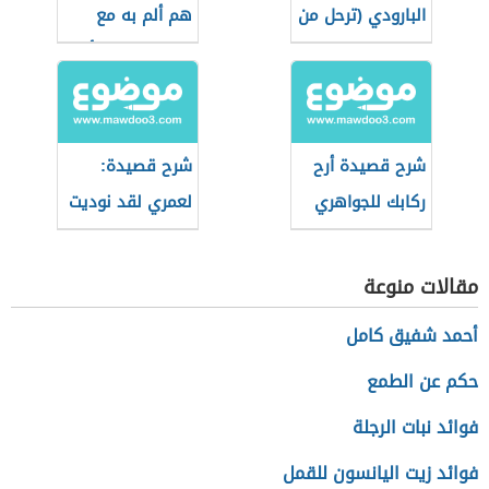
البارودي (ترحل من
هم ألم به مع
وادي)
الظلماء لإيليا أبو
ماضي
شرح قصيدة أرح
شرح قصيدة:
ركابك للجواهري
لعمري لقد نوديت
مقالات منوعة
أحمد شفيق كامل
حكم عن الطمع
فوائد نبات الرجلة
فوائد زيت اليانسون للقمل