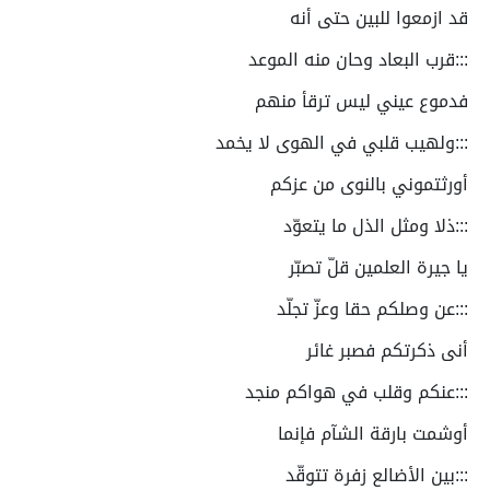
قد ازمعوا للبين حتى أنه
:::قرب البعاد وحان منه الموعد
فدموع عيني ليس ترقأ منهم
:::ولهيب قلبي في الهوى لا يخمد
أورثتموني بالنوى من عزكم
:::ذلا ومثل الذل ما يتعوّد
يا جيرة العلمين قلّ تصبّر
:::عن وصلكم حقا وعزّ تجلّد
أنى ذكرتكم فصبر غائر
:::عنكم وقلب في هواكم منجد
أوشمت بارقة الشآم فإنما
:::بين الأضالع زفرة تتوقّد