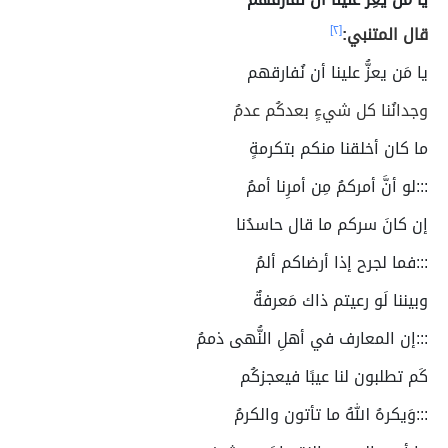
قال المتنبي:
[٢]
يا مَن يعزُّ علينا أن نُفارقهم
وجدانُنا كل شيءٍ بعدكُم عدمُ
ما كان أخلقنا منكم بتكرمةٍ
:::لو أنَّ أمركمُ مِن أمرِنا أممُ
إن كانَ سركم ما قال حاسدُنا
:::فما لجرح إذا أرضاكم ألمُ
وبيننا لَو رعيتم ذاك مَعرفةٌ
:::إن المعارف في أهلِ النُّهى ذممُ
كَم تطلبون لنا عيبًا فيعجزكُم
:::وَيكرهُ اللهُ ما تأتون والكرمُ