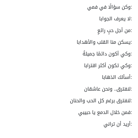
:وكن سؤالًا في فمي
:لا يعرف الجوابا
:من أجل حبٍ رائعٍ
:يسكن منا القلب والأهدابا
:وكي أكون دائمًا جميلةً
:وكي تكون أكثر اقترابا
:أسألك الذهابا
:لنفترق.. ونحن عاشقان
:لنفترق برغم كل الحب والحنان
:فمن خلال الدمع يا حبيبي
:أريد أن تراني