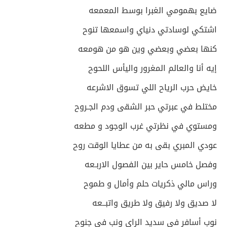
ضايع بهمومي الغبرا بوسط المعمعه
اشتكي لوسادتي دنياي واسمعها تنوح
كنها بعضي وبعضي وين هو من هومعه
إيه أنا والعالم المغرور واليأس اللحوح
خايض حرب الرياح اللي تسوق الاشرعه
مختلط في عبرتي حبر الشقى ودم الجـروح
ومستوي في نظرتي غرب الوجود و مطعه
عودي المبري بقى به من عطايا الوقت روح
وفصل خامس حاير بين الفصول الاربـعه
وراس مالي ذكريات حلم وأمال و طموح
لا صديق ولا رفيق ولا طريق واتبــعه
نوب أسافر في سديد الراي ونب في جنوح