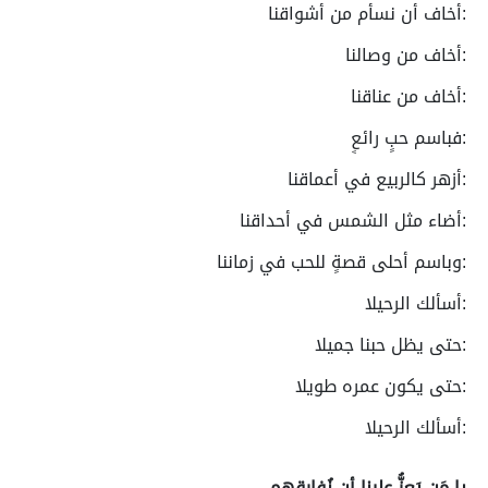
:أخاف أن نسأم من أشواقنا
:أخاف من وصالنا
:أخاف من عناقنا
:فباسم حبٍ رائعٍ
:أزهر كالربيع في أعماقنا
:أضاء مثل الشمس في أحداقنا
:وباسم أحلى قصةٍ للحب في زماننا
:أسألك الرحيلا
:حتى يظل حبنا جميلا
:حتى يكون عمره طويلا
:أسألك الرحيلا
يا مَن يَعِزُّ علينا أن نُفارقهم