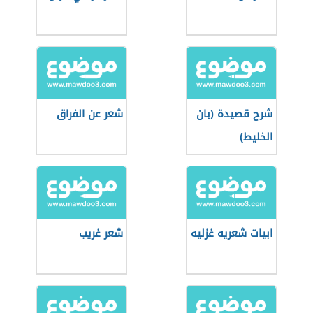
شرح قصيدة (بان
شعر عن الفراق
الخليط)
ابيات شعريه غزليه
شعر غريب