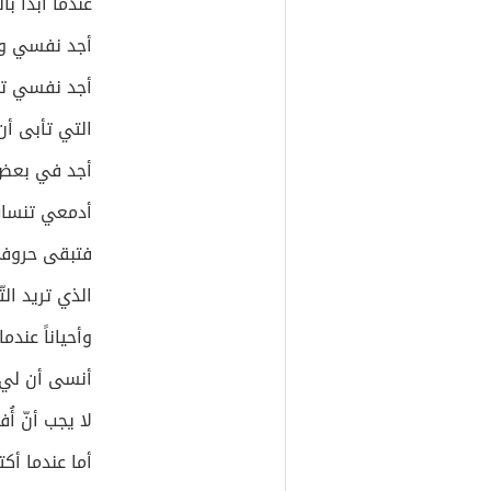
عندما أبدأ بال
أجد نفسي وأ
أجد نفسي ت
التي تأبى أن
أجد في بعض 
أدمعي تنساب 
فتبقى حروف
الذي تريد التّ
وأحياناً عندم
أنسى أن لي 
لا يجب أنّ أُف
أما عندما أك