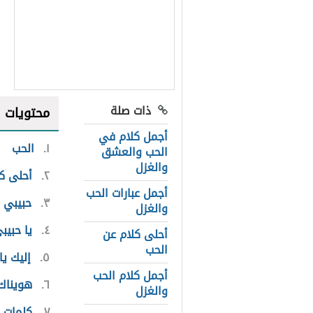
ذات صلة
محتويات
أجمل كلام في
١
الحب
الحب والعشق
والغزل
٢
أحلى ك
أجمل عبارات الحب
٣
حبيبي
والغزل
٤
يا حبيب
أحلى كلام عن
الحب
٥
إليك يا
أجمل كلام الحب
٦
هويناك
والغزل
٧
كلمات 