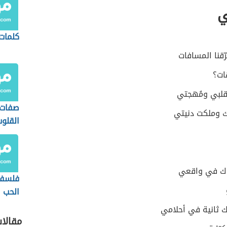
ي
كلمات
ّقنا المسافات
ات؟
قلبي ومُهجتي
صفات 
 وملكت دنيتي
القلوب
راك في واقعي
فلسفة
الحب
ك ثانية في أحلامي
مقالا