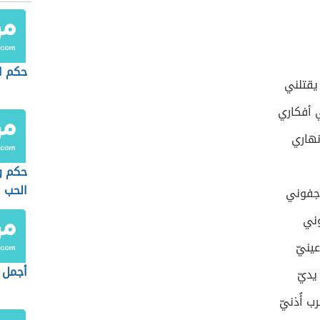
حكم ا
يقتلني
ي أفكاري
هاري
حكم و
الحب
جفوني
ني
ينيّ
أجمل 
يديّ
 أُذنيّ