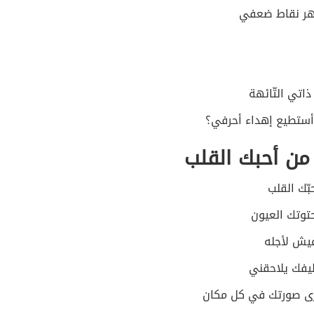
ظهر نقاط ضعفي
ذاتي التّائهة
 أستطيع إهداء أحرفي؟
 من أحبك القلب
بّك القلب
حتوتك العيون
عيش لأجله
طيفك يلاحقني
أرى صورتك في كل مكان