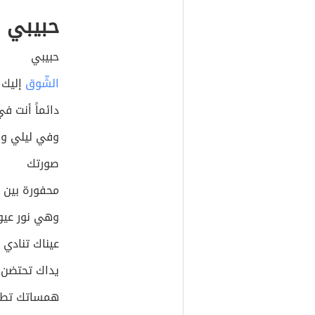
حبيبي
حبيبي
الشّوق
إليك 
دائماً أنت ف
وفي ليلي ون
صورتك
محفورة بين 
وهي نور عيو
عيناك تنادي ع
يداك تحتضن 
همساتك تطرب