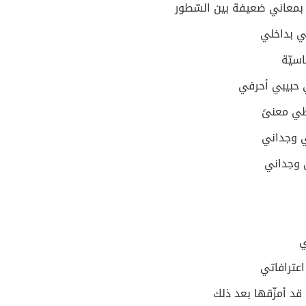
 بمعاني ضعيفة بين السّطور
ّي بداخلي
سيّة
 حبيبي أحرفي
طي معنىً
 وجداني
ي وجداني
ي
عترافاتي
قد أمزّقها بعد ذلك