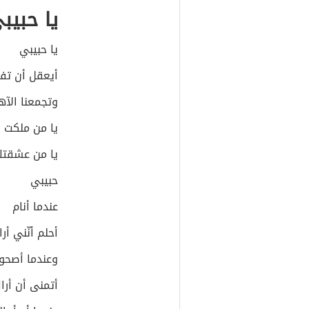
يا حبيب
يا حبيبي
أيعقل أن تفر
وتجمعنا الآه
يا من ملكت 
يا من عشقتك
حبيبي
عندما أنام
أحلم أنّني أ
وعندما أصحو
أتمنى أن أرا