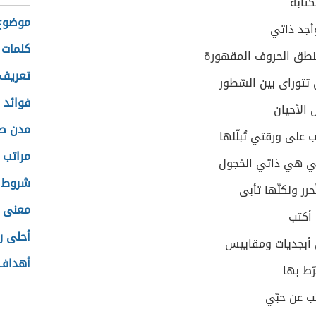
كتابة
موضوع 
جد ذاتي
كلمات 
نطق الحروف المقهورة
تعريف 
 تتوراى بين السّطور
فوائد 
الأحيان
مدن صر
على ورقتي تُبلّلها
مراتب ت
ي هي ذاتي الخجول
شروط ا
حرر ولكنّها تأبى
معنى ا
ا أكتب
أحلى ر
أبجديات ومقاييس
أهداف 
رّط بها
تب عن حبّي