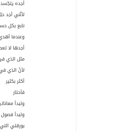
أجده يتجّسد
لأنّني أجد حب
نابع بكل حسا
وعندما أهدي
أجدها لا تع
مثل الذي في
لأنّ الذي ف
أكثر بكثير
فأحتار
وتبدأ معانات
وتبدأ فصول ا
بورقتي التي 