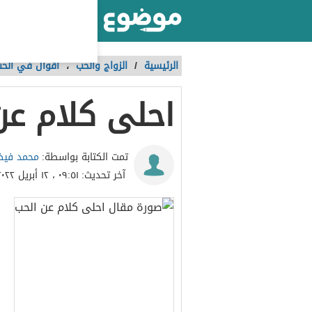
أكبر موقع عربي بالعالم
الرئيسية
/
الزواج والحب
،
أقوال في الح
احلى كلام عن
محمد في
تمت الكتابة بواسطة:
آخر تحديث:
٠٩:٥١ ، ١٢ أبريل ٢٠٢٢